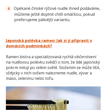
Opékané čínské rýžové nudle ihned podáváme,
můžeme ještě doplnit chilli omáčkou, pokud
preferujeme pálivější variantu.
Japonská polévka ramen: Jak si ji připravit v
domácích podmínkách?
Ramen bistra a specializovaná rychlá občerstvení
na nudlovou polévku svědčí o tom, že lidé japonský
pokrm milují po celém světě. Složením se může lišit,
vždycky v nich ovšem nalezneme nudle, vývar a
maso, zeleninu nebo tofu.