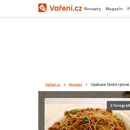
Recepty
Magazín
F
Vaření.cz
Recepty
Opékané čínské rýžové
2 fotograf