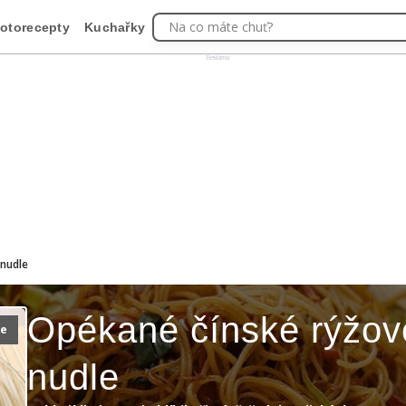
Na co máte chuť?
otorecepty
Kuchařky
Reklama
 nudle
Opékané čínské rýžov
ie
nudle