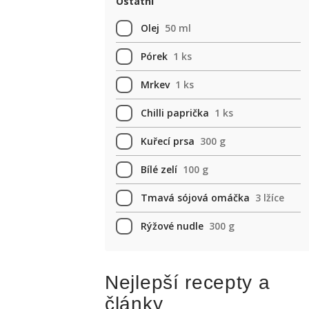
Ostatní
Olej
50 ml
Pórek
1 ks
Mrkev
1 ks
Chilli paprička
1 ks
Kuřecí prsa
300 g
Bílé zelí
100 g
Tmavá sójová omáčka
3 lžíce
Rýžové nudle
300 g
Nejlepší recepty a
články