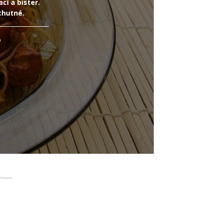
cí a bister.
chutné.
o
Reklama