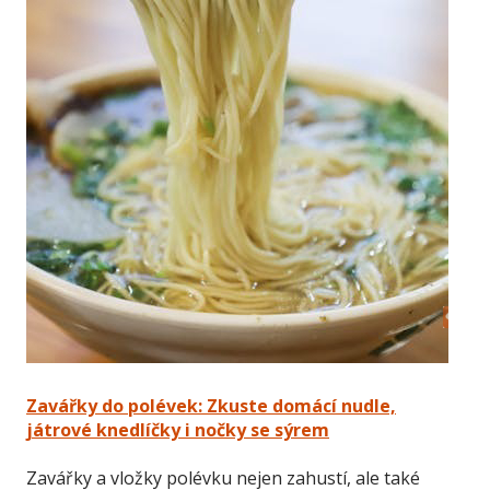
Zavářky do polévek: Zkuste domácí nudle,
játrové knedlíčky i nočky se sýrem
Zavářky a vložky polévku nejen zahustí, ale také