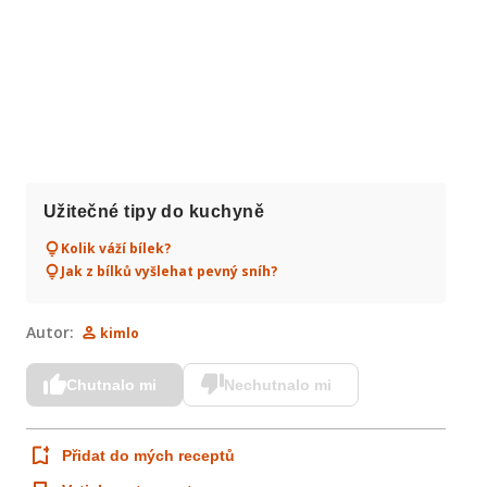
Užitečné tipy do kuchyně
Kolik váží bílek?
Jak z bílků vyšlehat pevný sníh?
Autor:
kimlo
Chutnalo mi
Nechutnalo mi
Přidat do mých receptů