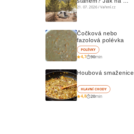
stanem? Jak na 
polní kuchyni a na 
21. 07. 2026 / Vaření.cz
čem vařit
Čočková nebo 
fazolová polévka
POLÉVKY
4,7
90
min
Houbová smaženice
HLAVNÍ CHODY
4,8
20
min