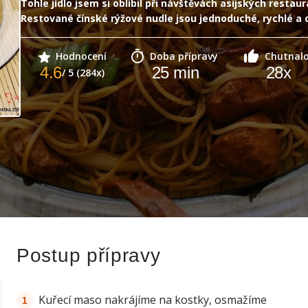
Tohle jídlo jsem si oblíbil při návštěvách asijských restaura
Restované čínské rýžové nudle jsou jednoduché, rychlé a 
Hodnocení
Doba přípravy
Chutnal
4.6
25
min
28
x
/ 5 (284x)
Postup přípravy
Kuřecí maso nakrájíme na kostky, osmažíme