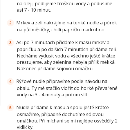
na oleji, podlijeme troškou vody a podusíme
asi 7 - 10 minut.
Mrkev a zelí nakrájíme na tenké nudle a pórek
na půl měsíčky, chilli papričku nadrobno.
Asi po 7 minutách přidáme k masu mrkev a
papričku a po dalších 7 minutách přidáme zelí.
Necháme vydusit vodu a všechno ještě krátce
orestujeme, aby zelenina nebyla příliš měkká.
Nakonec přidáme sójovou omáčku.
Rýžové nudle připravíme podle návodu na
obalu. Ty mé stačilo vložit do horké převařené
vody na 3 - 4 minuty a potom slít.
Nudle přidáme k masu a spolu ještě krátce
osmažíme, případně dochutíme sójovou
omáčkou. Při míchaní se mi nejlépe osvědčily 2
vidličky.