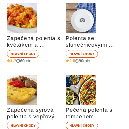
Zapečená polenta s 
Polenta se 
květákem a 
slunečnicovými 
rajčatovou omáčkou
semínky
HLAVNÍ CHODY
HLAVNÍ CHODY
3,7
4,6
60
min
90
min
Zapečená sýrová 
Pečená polenta s 
polenta s vepřovými 
tempehem
nudličkami
HLAVNÍ CHODY
HLAVNÍ CHODY