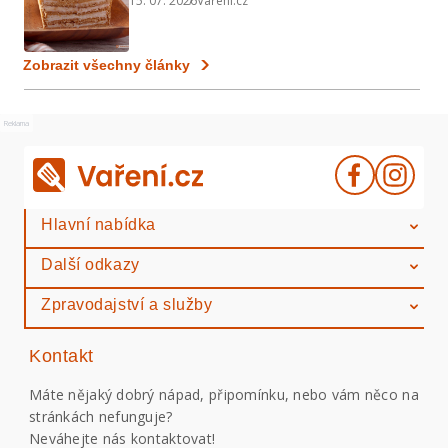
15. 07. 2026
Vaření.cz
a koláčů
Zobrazit všechny články
Reklama
Hlavní nabídka
Další odkazy
Zpravodajství a služby
Kontakt
Máte nějaký dobrý nápad, připomínku, nebo vám něco na
stránkách nefunguje?
Neváhejte nás kontaktovat!