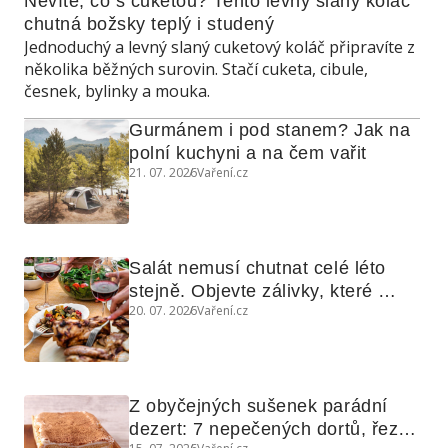
Nevíte, co s cuketou? Tento levný slaný koláč 
chutná božsky teplý i studený
Jednoduchý a levný slaný cuketový koláč připravíte z
několika běžných surovin. Stačí cuketa, cibule,
česnek, bylinky a mouka.
Gurmánem i pod stanem? Jak na 
polní kuchyni a na čem vařit
21. 07. 2026
Vaření.cz
Salát nemusí chutnat celé léto 
stejně. Objevte zálivky, které 
20. 07. 2026
Vaření.cz
využijete i na maso, nudle nebo 
grilovanou zeleninu
Z obyčejných sušenek parádní 
dezert: 7 nepečených dortů, řezů 