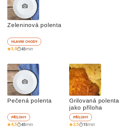
Zeleninová polenta
HLAVNÍ CHODY
3,0
45
min
Pečená polenta
Grilovaná polenta 
jako příloha
PŘÍLOHY
PŘÍLOHY
4,5
2,5
45
min
15
min