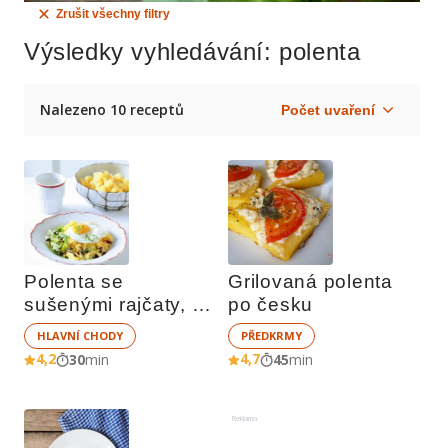
Zrušit všechny filtry
Výsledky vyhledávání
: polenta
Nalezeno 10 receptů
Polenta se 
Grilovaná polenta 
sušenými rajčaty, 
po česku
pórkem a volským 
HLAVNÍ CHODY
PŘEDKRMY
okem
4,2
4,7
30
min
45
min
Reklama