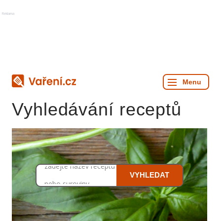
Reklama
Vyhledávání receptů
zadejte název receptu
VYHLEDAT
nebo suroviny