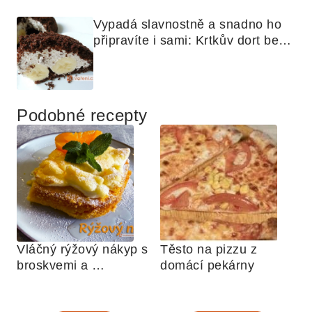
Vypadá slavnostně a snadno ho 
připravíte i sami: Krtkův dort bez 
mouky
Podobné recepty
Vláčný rýžový nákyp s 
Těsto na pizzu z 
broskvemi a 
domácí pekárny
nadýchaným sněhem