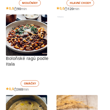
MOUČNÍKY
HLAVNÍ CHODY
0,0
0,0
90
min
120
min
Reklama
Boloňské ragú podle 
Itala
OMÁČKY
0,0
360
min