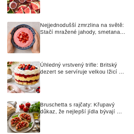
Nejjednodušší zmrzlina na světě: 
Stačí mražené jahody, smetana a 
mixér
Úhledný vrstvený trifle: Britský 
dezert se servíruje velkou lžicí 
skoro jako bramborová kaše
Bruschetta s rajčaty: Křupavý 
důkaz, že nejlepší jídla bývají 
nejjednodušší