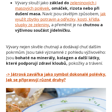
Vývary slouží jako
základ do
zeleninových i
masových polévek
, omáček, rizota nebo při
dušení masa.
Navíc jsou skvělým způsobem,
jak
využít zbytky potravin a odřezky, kosti, křídla,
slupky ze zeleniny
,
a přeměnit je na
chutnou a
výživnou součást jídelníčku.
Vývary nejen skvěle chutnají a dodávají chuť dalším
pokrmům. Jsou také významné z pohledu výživového:
Jsou
bohaté na minerály, kolagen a další látky,
které podporují zdraví kloubů,
pokožky a trávení.
-> Játrová zavářka jako symbol dokonalé polévky.
Jak se připravují různé druhy?