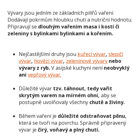
Vývary jsou jedním ze základních pilířů vaření.
Dodávají pokrmům hloubku chuti a nutriční hodnotu.
Připravují se
dlouhým vařením masa i kostí či
zeleniny s bylinkami bylinkami a kořením.
Nejčastějšími druhy jsou
kuřecí vývar
,
slepičí
vývar
,
hovězí vývar
,
zeleninové vývary
nebo
vývary z ryb.
V asijské kuchyni není
neobvyklý
ani
vepřový vývar.
Důležité vývar
tzv. táhnout, tedy vařit
skrytým varem na mírném ohni,
aby se
postupně uvolňovaly všechny
chutě a živiny.
Během vaření je
důležité odstraňovat pěnu,
která se tvoří na povrchu. Správně připravený
vývar je
čirý, voňavý a plný chutí.