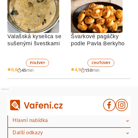
Valašská kyselica se 
Švarkové pagáčky 
sušenými švestkami
podle Pavla Berkyho
POLÉVKY
CHUŤOVKY
0,0
4,9
45
min
150
min
Reklama
Hlavní nabídka
Další odkazy