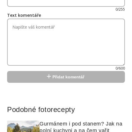
0/255
Text komentáře
0/600
Přidat komentář
Reklama
Podobné fotorecepty
Gurmánem i pod stanem? Jak na 
polní kuchyni a na čem vařit