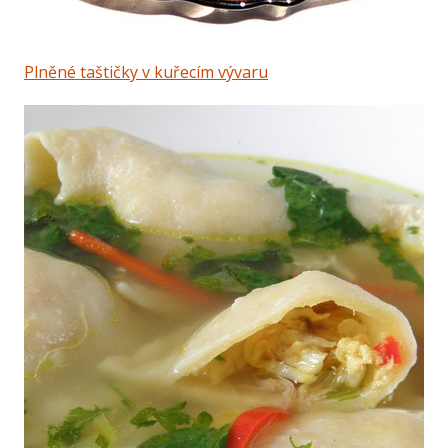
Plněné taštičky v kuřecím vývaru