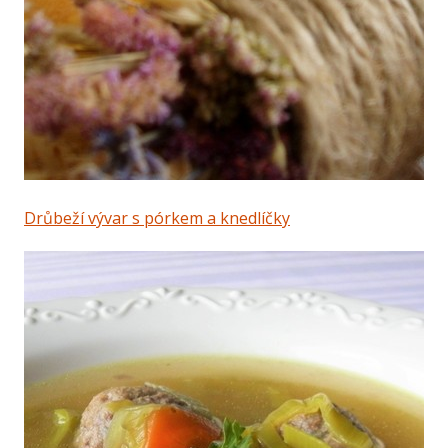
Drůbeží vývar s pórkem a knedlíčky