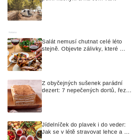
Reklama
Salát nemusí chutnat celé léto 
stejně. Objevte zálivky, které 
využijete i na maso, nudle nebo 
grilovanou zeleninu
Z obyčejných sušenek parádní 
dezert: 7 nepečených dortů, řezů 
a koláčů
Jídelníček do plavek i do veder: 
Jak se v létě stravovat lehce a 
chytře