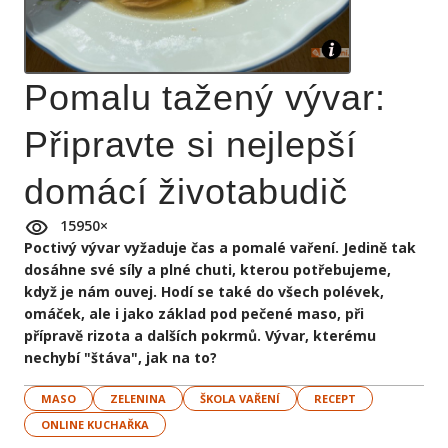
Pomalu tažený vývar:
Připravte si nejlepší
domácí životabudič
15950
×
Poctivý vývar vyžaduje čas a pomalé vaření. Jedině tak
dosáhne své síly a plné chuti, kterou potřebujeme,
když je nám ouvej. Hodí se také do všech polévek,
omáček, ale i jako základ pod pečené maso, při
přípravě rizota a dalších pokrmů. Vývar, kterému
nechybí "štáva", jak na to?
MASO
ZELENINA
ŠKOLA VAŘENÍ
RECEPT
ONLINE KUCHAŘKA