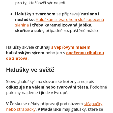
pro ty, kteří ovčí sýr nejedí.
Halušky s tvarohem
se připravují
naslano i
nasladko.
Haluškám s tvarohem sluší opečená
slanina
i třeba karamelizovaná jablka,
skořice a cukr,
případně rozpuštěné máslo.
Halušky skvěle chutnají
s vepřovým masem
,
balkánským sýrem
nebo jen s
opečenou cibulkou
do zlatova.
Halušky ve světě
Slovo „halušky“ má slovanské kořeny a nejspíš
odkazuje na válení nebo tvarování těsta
. Podobné
pokrmy najdeme i jinde v Evropě.
V Česku
se někdy připravují pod názvem
střapačky
nebo strapačky
. V Maďarsku
mají galusky, které se