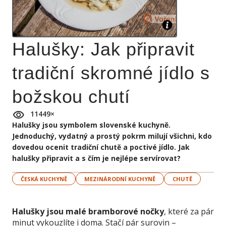
Halušky: Jak připravit
tradiční skromné jídlo s
božskou chutí
11449
×
Halušky jsou symbolem slovenské kuchyně.
Jednoduchý, vydatný a prostý pokrm milují všichni, kdo
dovedou ocenit tradiční chutě a poctivé jídlo. Jak
halušky připravit a s čím je nejlépe servírovat?
ČESKÁ KUCHYNĚ
MEZINÁRODNÍ KUCHYNĚ
CHUTĚ
Halušky jsou malé bramborové nočky
, které za pár
minut vykouzlíte i doma. Stačí pár surovin –