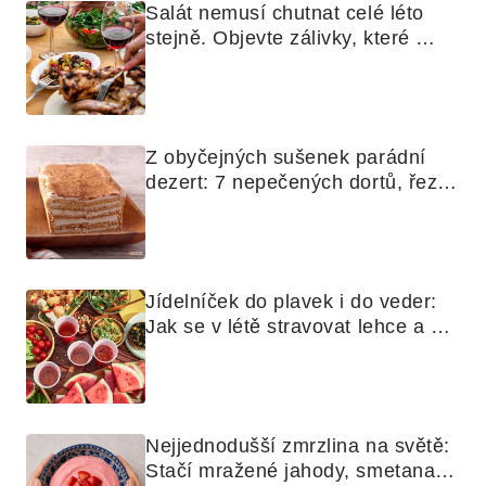
Salát nemusí chutnat celé léto 
stejně. Objevte zálivky, které 
využijete i na maso, nudle nebo 
grilovanou zeleninu
Z obyčejných sušenek parádní 
dezert: 7 nepečených dortů, řezů 
a koláčů
Jídelníček do plavek i do veder: 
Jak se v létě stravovat lehce a 
chytře
Nejjednodušší zmrzlina na světě: 
Stačí mražené jahody, smetana a 