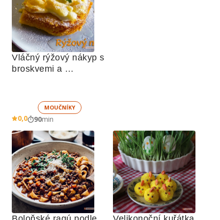
Vláčný rýžový nákyp s 
broskvemi a 
nadýchaným sněhem
MOUČNÍKY
0,0
90
min
Boloňské ragú podle 
Velikonoční kuřátka