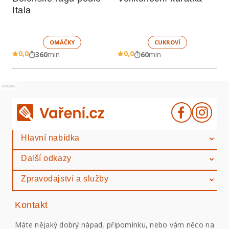
Itala
OMÁČKY
CUKROVÍ
0,0
0,0
360
min
60
min
Reklama
Hlavní nabídka
Další odkazy
Zpravodajství a služby
Kontakt
Máte nějaký dobrý nápad, připomínku, nebo vám něco na