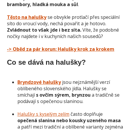
brambory, hladká mouka a sůl
.
Těsto na halušky
se obvykle protlačí přes speciální
síto do vroucí vody, nechá povařit a je hotovo.
Zvládnout to však jde i bez síta.
Víte, že podobné
nočky najdete i v kuchyních našich sousedů?
-> Oběd za pár korun: Halušky krok za krokem
Co se dává na halušky?
Bryndzové halušky
jsou nejznámější verzí
oblíbeného slovenského jídla. Halušky se
smíchají
s ovčím sýrem, brynzou
a tradičně se
podávají s opečenou slaninou.
Halušky s kyselým zelím
často doplňuje
opečená slanina nebo kousky uzeného masa
a
patří mezi tradiční a oblíbené varianty zejména