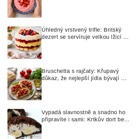
mixér
Úhledný vrstvený trifle: Britský 
dezert se servíruje velkou lžicí 
skoro jako bramborová kaše
Bruschetta s rajčaty: Křupavý 
důkaz, že nejlepší jídla bývají 
nejjednodušší
Vypadá slavnostně a snadno ho 
připravíte i sami: Krtkův dort bez 
mouky