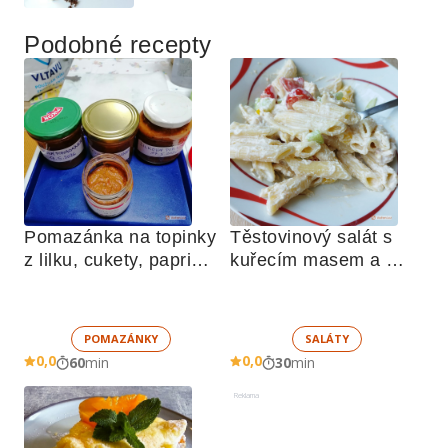
Podobné recepty
Pomazánka na topinky 
Těstovinový salát s 
z lilku, cukety, paprik, 
kuřecím masem a 
sušených rajčat a 
zeleninou 
žampionů
POMAZÁNKY
SALÁTY
0,0
0,0
60
min
30
min
Reklama