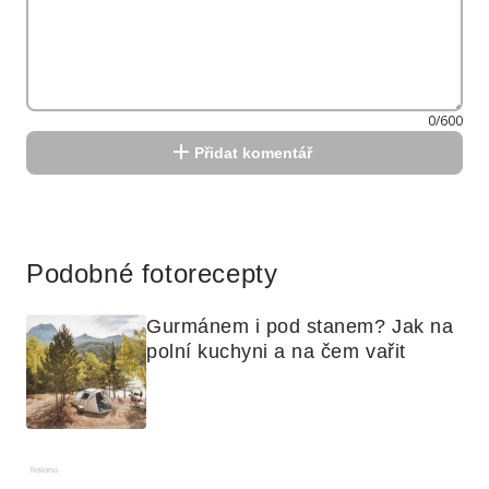
0/600
Přidat komentář
Reklama
Podobné fotorecepty
Gurmánem i pod stanem? Jak na 
polní kuchyni a na čem vařit
Reklama