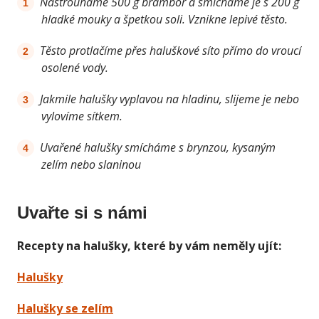
Nastrouháme 500 g brambor a smícháme je s 200 g
hladké mouky a špetkou soli. Vznikne lepivé těsto.
Těsto protlačíme přes haluškové síto přímo do vroucí
osolené vody.
Jakmile halušky vyplavou na hladinu, slijeme je nebo
vylovíme sítkem.
Uvařené halušky smícháme s brynzou, kysaným
zelím nebo slaninou
Uvařte si s námi
Recepty na halušky, které by vám neměly ujít:
Halušky
Halušky se zelím