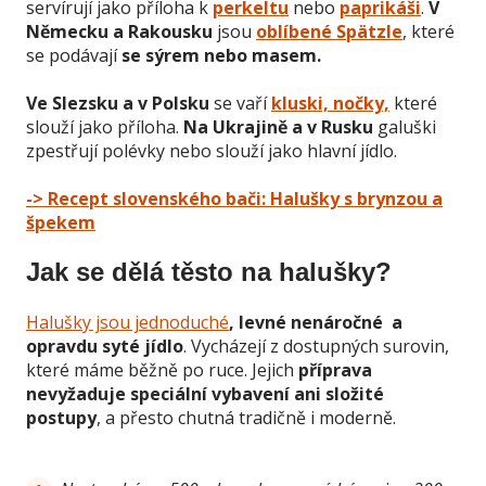
servírují jako příloha k
perkeltu
nebo
paprikáši
.
V
Německu a Rakousku
jsou
oblíbené Spätzle
, které
se podávají
se sýrem nebo masem.
Ve Slezsku a v Polsku
se vaří
kluski, nočky,
které
slouží jako příloha.
Na Ukrajině a v Rusku
galuški
zpestřují polévky nebo slouží jako hlavní jídlo.
-> Recept slovenského bači: Halušky s brynzou a
špekem
Jak se dělá těsto na halušky?
Halušky jsou jednoduché
, levné nenáročné a
opravdu syté jídlo
. Vycházejí z dostupných surovin,
které máme běžně po ruce. Jejich
příprava
nevyžaduje speciální vybavení ani složité
postupy
, a přesto chutná tradičně i moderně.