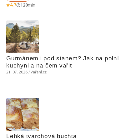
4,7
120
min
Gurmánem i pod stanem? Jak na polní 
kuchyni a na čem vařit
21. 07. 2026 / Vaření.cz
Lehká tvarohová buchta