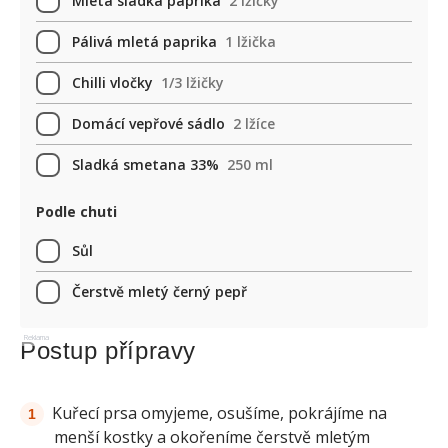
Mletá sladká paprika
2 lžičky
Pálivá mletá paprika
1 lžička
Chilli vločky
1/3 lžičky
Domácí vepřové sádlo
2 lžíce
Sladká smetana 33%
250 ml
Podle chuti
Sůl
Čerstvě mletý černý pepř
Reklama
Postup přípravy
Kuřecí prsa omyjeme, osušíme, pokrájíme na
menší kostky a okořeníme čerstvě mletým