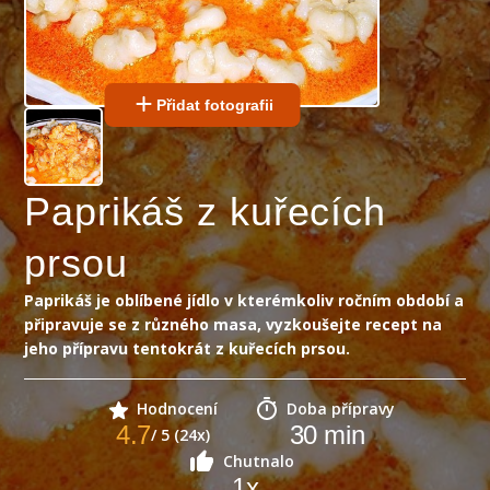
Přidat fotografii
Paprikáš z kuřecích
prsou
Paprikáš je oblíbené jídlo v kterémkoliv ročním období a
připravuje se z různého masa, vyzkoušejte recept na
jeho přípravu tentokrát z kuřecích prsou.
Hodnocení
Doba přípravy
4.7
30
min
/ 5 (24x)
Chutnalo
1
x