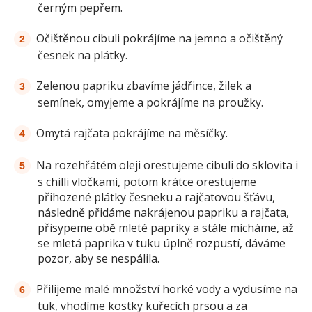
černým pepřem.
Očištěnou cibuli pokrájíme na jemno a očištěný
česnek na plátky.
Zelenou papriku zbavíme jádřince, žilek a
semínek, omyjeme a pokrájíme na proužky.
Omytá rajčata pokrájíme na měsíčky.
Na rozehřátém oleji orestujeme cibuli do sklovita i
s chilli vločkami, potom krátce orestujeme
přihozené plátky česneku a rajčatovou šťávu,
následně přidáme nakrájenou papriku a rajčata,
přisypeme obě mleté papriky a stále mícháme, až
se mletá paprika v tuku úplně rozpustí, dáváme
pozor, aby se nespálila.
Přilijeme malé množství horké vody a vydusíme na
tuk, vhodíme kostky kuřecích prsou a za