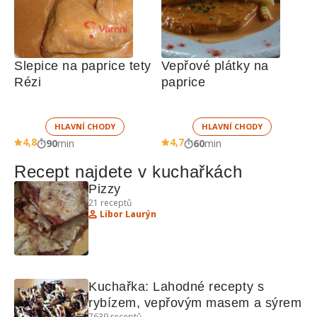
Slepice na paprice tety 
Vepřové plátky na 
Rézi
paprice
HLAVNÍ CHODY
HLAVNÍ CHODY
4,8
4,7
90
min
60
min
Recept najdete v kuchařkách
Pizzy
21
receptů
Libor Laurýn
Kuchařka: Lahodné recepty s 
rybízem, vepřovým masem a sýrem
7639
receptů