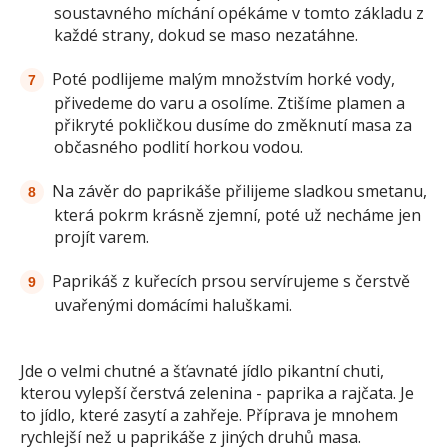
soustavného míchání opékáme v tomto základu z
každé strany, dokud se maso nezatáhne.
Poté podlijeme malým množstvím horké vody,
přivedeme do varu a osolíme. Ztišíme plamen a
přikryté pokličkou dusíme do změknutí masa za
občasného podlití horkou vodou.
Na závěr do paprikáše přilijeme sladkou smetanu,
která pokrm krásně zjemní, poté už necháme jen
projít varem.
Paprikáš z kuřecích prsou servírujeme s čerstvě
uvařenými domácími haluškami.
Jde o velmi chutné a šťavnaté jídlo pikantní chuti,
kterou vylepší čerstvá zelenina - paprika a rajčata. Je
to jídlo, které zasytí a zahřeje. Příprava je mnohem
rychlejší než u paprikáše z jiných druhů masa.