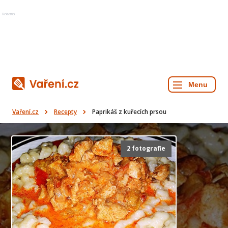
Reklama
Vaření.cz
Recepty
Paprikáš z kuřecích prsou
2 fotografie