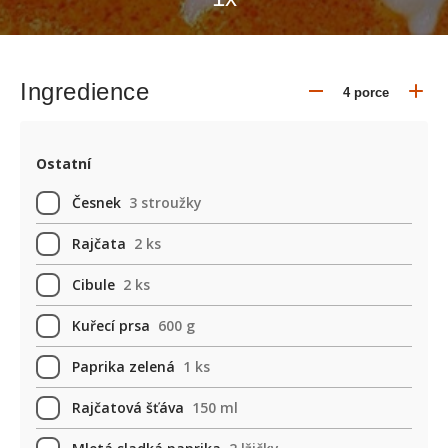
Ingredience
Ostatní
Česnek
3 stroužky
Rajčata
2 ks
Cibule
2 ks
Kuřecí prsa
600 g
Paprika zelená
1 ks
Rajčatová šťáva
150 ml