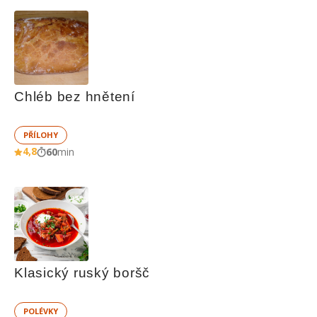
Chléb bez hnětení
PŘÍLOHY
4,8
60
min
Klasický ruský boršč
POLÉVKY