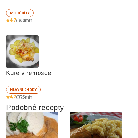
MOUČNÍKY
4,7
60
min
Kuře v remosce
HLAVNÍ CHODY
4,7
75
min
Podobné recepty