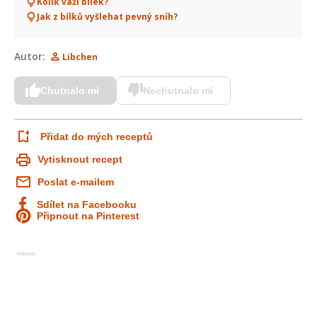
Kolik váží bílek?
Jak z bílků vyšlehat pevný sníh?
Autor:
Libchen
Chutnalo mi
Nechutnalo mi
Přidat do mých receptů
Vytisknout recept
Poslat e-mailem
Sdílet na Facebooku
Připnout na Pinterest
Reklama