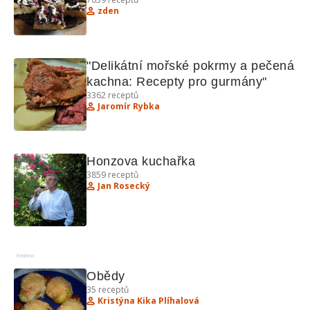
zden
"Delikátní mořské pokrmy a pečená 
kachna: Recepty pro gurmány"
3362
receptů
Jaromír Rybka
Honzova kuchařka
3859
receptů
Jan Rosecký
Reklama
Obědy
35
receptů
Kristýna Kika Plíhalová