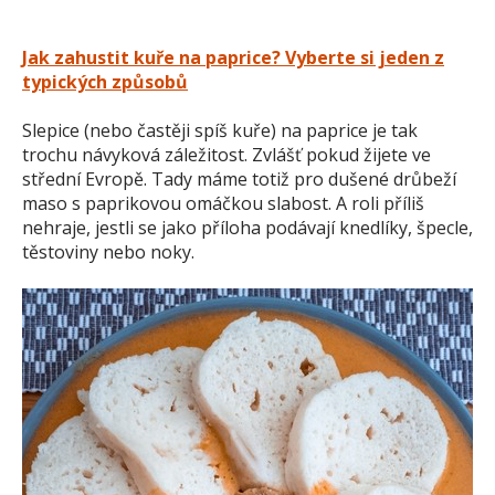
Jak zahustit kuře na paprice? Vyberte si jeden z
typických způsobů
Slepice (nebo častěji spíš kuře) na paprice je tak
trochu návyková záležitost. Zvlášť pokud žijete ve
střední Evropě. Tady máme totiž pro dušené drůbeží
maso s paprikovou omáčkou slabost. A roli příliš
nehraje, jestli se jako příloha podávají knedlíky, špecle,
těstoviny nebo noky.