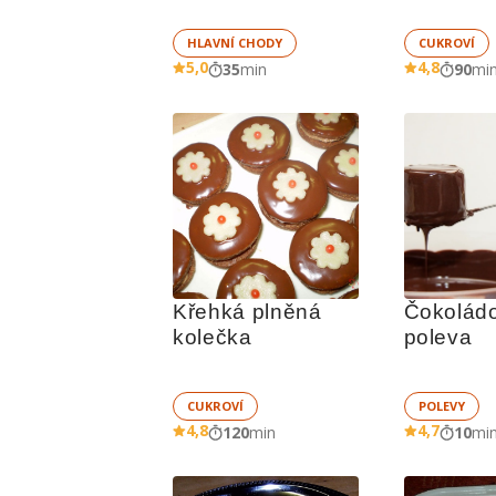
HLAVNÍ CHODY
CUKROVÍ
5,0
4,8
35
min
90
mi
Křehká plněná 
Čokoládo
kolečka
poleva
CUKROVÍ
POLEVY
4,8
4,7
120
min
10
mi