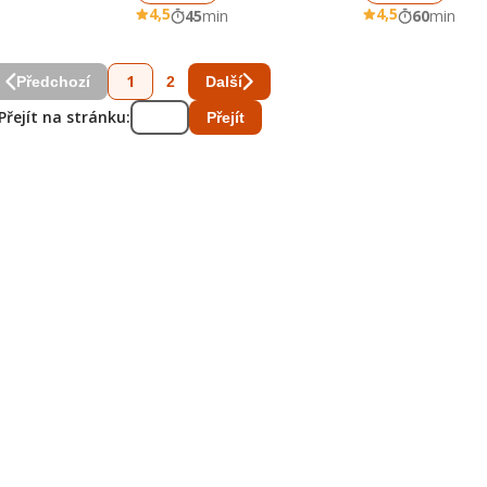
4,5
4,5
45
min
60
min
1
2
Předchozí
Další
Přejít na stránku:
Přejít