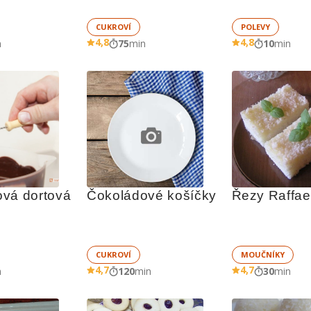
CUKROVÍ
POLEVY
4,8
4,8
n
75
min
10
min
vá dortová 
Čokoládové košíčky
Řezy Raffae
CUKROVÍ
MOUČNÍKY
4,7
4,7
n
120
min
30
min