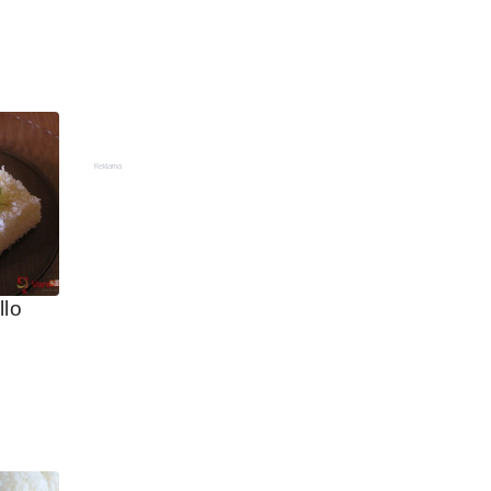
Reklama
llo