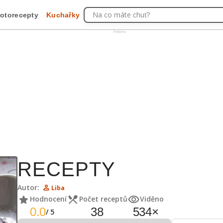
Na co máte chuť?
otorecepty
Kuchařky
Reklama
RECEPTY
Autor:
Liba
Hodnocení
Počet receptů
Viděno
0.0
38
534
×
/
5