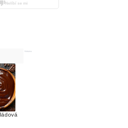
Nelíbí se mi
Reklama
ládová 