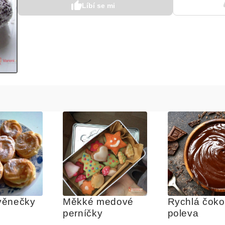
Líbí se mi
věnečky
Měkké medové 
Rychlá čoko
perníčky
poleva