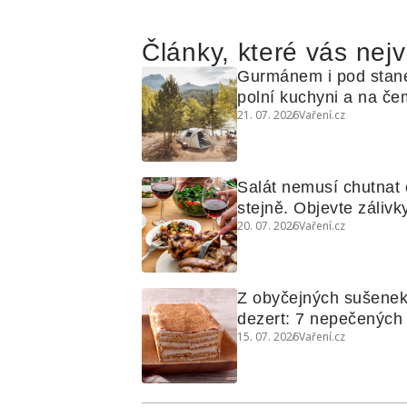
Články, které vás nejv
Gurmánem i pod stan
polní kuchyni a na čem
21. 07. 2026
Vaření.cz
Salát nemusí chutnat c
stejně. Objevte zálivky
20. 07. 2026
Vaření.cz
využijete i na maso, n
grilovanou zeleninu
Z obyčejných sušenek
dezert: 7 nepečených d
15. 07. 2026
Vaření.cz
koláčů