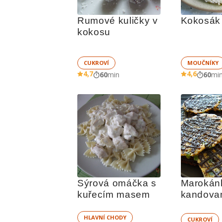
Rumové kuličky v 
Kokosák
kokosu
CUKROVÍ
MOUČNÍKY
4,7
4,6
60
min
60
mi
Sýrová omáčka s 
Marokánk
kuřecím masem
kandova
ovocem
HLAVNÍ CHODY
CUKROVÍ