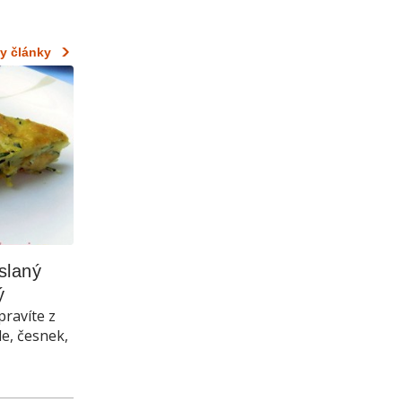
y články
laný 
ý
pravíte z
le, česnek,