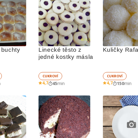
 buchty
Linecké těsto z 
Kuličky Raf
jedné kostky másla
CUKROVÍ
CUKROVÍ
4,7
4,7
n
45
min
150
min