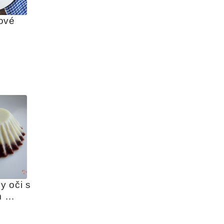
ové 
 oči s 
 