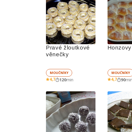
Pravé žloutkové 
Honzovy
věnečky
MOUČNÍKY
MOUČNÍKY
4,7
4,7
120
min
90
mi