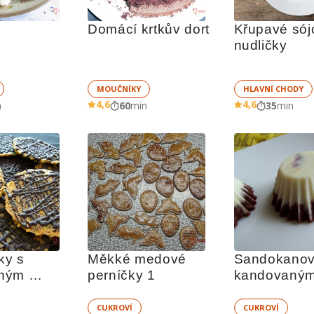
Domácí krtkův dort
Křupavé sój
nudličky
MOUČNÍKY
HLAVNÍ CHODY
4,6
4,6
n
60
min
35
min
y s 
Měkké medové 
Sandokanovy
ným 
perníčky 1
kandovaným
ovocem
CUKROVÍ
CUKROVÍ