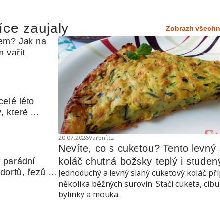
íce zaujaly
Zobrazit všechn
em? Jak na 
 vařit
elé léto 
, které 
udle nebo 
20.07.2026
Vaření.cz
Nevíte, co s cuketou? Tento levný s
koláč chutná božsky teplý i studen
 parádní 
ortů, řezů a 
Jednoduchý a levný slaný cuketový koláč při
několika běžných surovin. Stačí cuketa, cibu
bylinky a mouka.