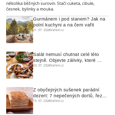
několika běžných surovin. Stačí cuketa, cibule,
česnek, bylinky a mouka.
Gurmánem i pod stanem? Jak na 
polní kuchyni a na čem vařit
21. 07. 2026
Vaření.cz
Salát nemusí chutnat celé léto 
stejně. Objevte zálivky, které 
20. 07. 2026
Vaření.cz
využijete i na maso, nudle nebo 
grilovanou zeleninu
Z obyčejných sušenek parádní 
dezert: 7 nepečených dortů, řezů 
15. 07. 2026
Vaření.cz
a koláčů