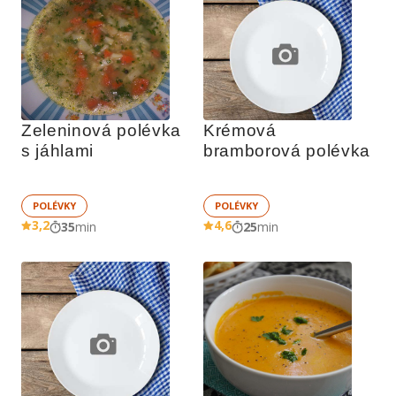
Zeleninová polévka 
Krémová 
s jáhlami
bramborová polévka
POLÉVKY
POLÉVKY
3,2
4,6
35
min
25
min