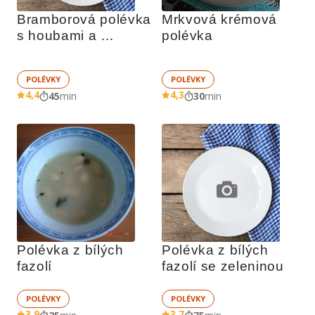
Bramborová polévka 
Mrkvová krémová 
s houbami a 
polévka
zeleninou
POLÉVKY
POLÉVKY
4,4
4,3
45
min
30
min
Polévka z bílých 
Polévka z bílých 
fazolí
fazolí se zeleninou
POLÉVKY
POLÉVKY
3,9
3,7