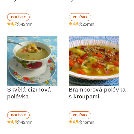
POLÉVKY
POLÉVKY
4,7
4,6
45
min
25
min
Skvělá cizrnová 
Bramborová polévka 
polévka 
s kroupami
POLÉVKY
POLÉVKY
4,6
4,5
45
min
45
min