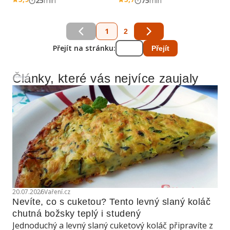
25
min
75
min
1
2
Přejít na stránku:
Přejít
Články, které vás nejvíce zaujaly
Reklama
20.07.2026
Vaření.cz
Nevíte, co s cuketou? Tento levný slaný koláč 
chutná božsky teplý i studený
Jednoduchý a levný slaný cuketový koláč připravíte z