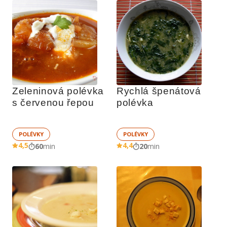
Zeleninová polévka 
Rychlá špenátová 
s červenou řepou
polévka
POLÉVKY
POLÉVKY
4,5
4,4
60
min
20
min