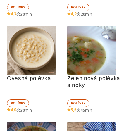
POLÉVKY
POLÉVKY
4,3
4,2
30
min
20
min
Ovesná polévka
Zeleninová polévka 
s noky
POLÉVKY
POLÉVKY
4,0
3,5
30
min
45
min