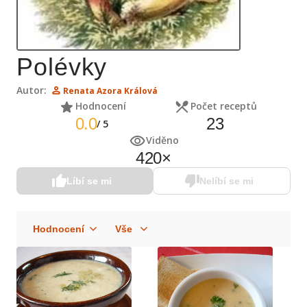
Polévky
Autor:
Renata Azora Králová
Hodnocení
Počet receptů
0.0
23
/
5
Viděno
420
×
Líbí se mi
Nelíbí se mi