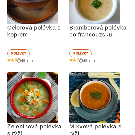
Celerová polévka s 
Bramborová polévka 
koprem
po francouzsku
POLÉVKY
POLÉVKY
4,8
4,7
45
min
45
min
Zeleninová polévka 
Mrkvová polévka s 
s rýží
rýží