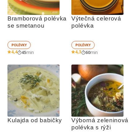
Bramborová polévka 
Výtečná celerová 
se smetanou
polévka
POLÉVKY
POLÉVKY
4,4
4,3
45
min
60
min
Kulajda od babičky
Výborná zeleninová 
polévka s rýži