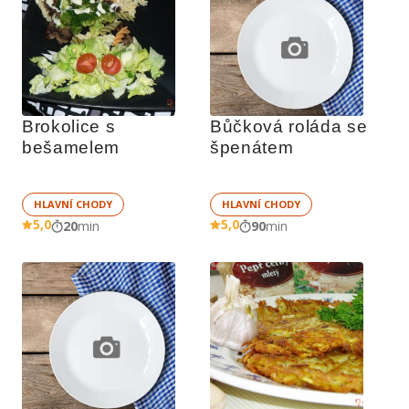
Brokolice s 
Bůčková roláda se 
bešamelem
špenátem
HLAVNÍ CHODY
HLAVNÍ CHODY
5,0
5,0
20
min
90
min