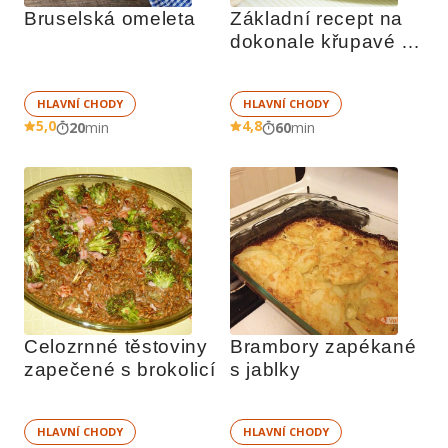
Bruselská omeleta
Základní recept na 
dokonale křupavé 
bramboráky
HLAVNÍ CHODY
HLAVNÍ CHODY
5,0
4,8
20
min
60
min
Celozrnné těstoviny 
Brambory zapékané 
zapečené s brokolicí
s jablky
HLAVNÍ CHODY
HLAVNÍ CHODY