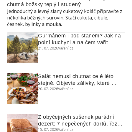
chutná božsky teplý i studený
Jednoduchý a levný slaný cuketový koláč připravíte z
několika běžných surovin. Stačí cuketa, cibule,
česnek, bylinky a mouka.
Gurmánem i pod stanem? Jak na 
polní kuchyni a na čem vařit
21. 07. 2026
Vaření.cz
Salát nemusí chutnat celé léto 
stejně. Objevte zálivky, které 
20. 07. 2026
Vaření.cz
využijete i na maso, nudle nebo 
grilovanou zeleninu
Z obyčejných sušenek parádní 
dezert: 7 nepečených dortů, řezů 
15. 07. 2026
Vaření.cz
a koláčů