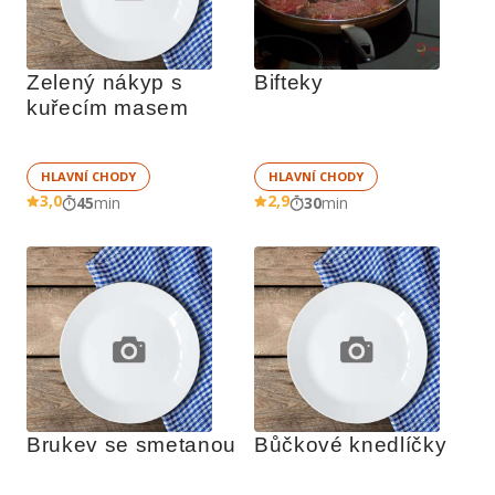
Zelený nákyp s 
Bifteky
kuřecím masem
HLAVNÍ CHODY
HLAVNÍ CHODY
3,0
2,9
45
min
30
min
Brukev se smetanou
Bůčkové knedlíčky