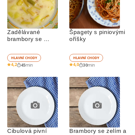
Zadělávané 
Špagety s piniovými 
brambory se 
oříšky
zelenými fazolkami
HLAVNÍ CHODY
HLAVNÍ CHODY
4,2
4,0
45
min
30
min
Cibulová pivní 
Brambory se zelím a 