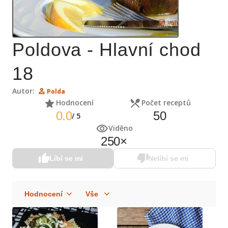
Poldova - Hlavní chod
18
Autor:
Polda
Hodnocení
Počet receptů
0.0
50
/
5
Viděno
250
×
Líbí se mi
Nelíbí se mi