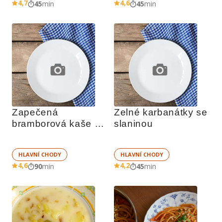
4,7
4,6
45
min
45
min
Zapečená 
Zelné karbanátky se 
bramborová kaše s 
slaninou
mletý masem
HLAVNÍ CHODY
HLAVNÍ CHODY
4,6
4,2
90
min
45
min