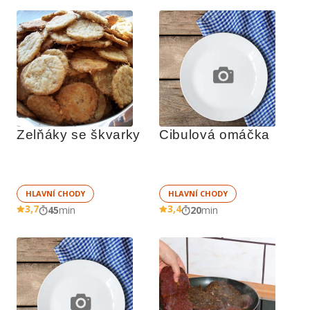
Zelňáky se škvarky
Cibulová omáčka
HLAVNÍ CHODY
HLAVNÍ CHODY
3,7
3,4
45
min
20
min