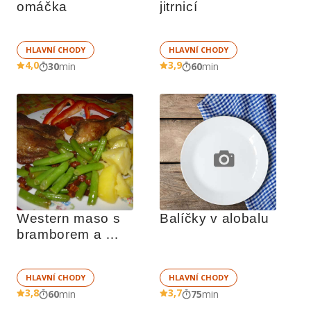
omáčka
jitrnicí
HLAVNÍ CHODY
HLAVNÍ CHODY
4,0
3,9
30
min
60
min
Western maso s 
Balíčky v alobalu
bramborem a 
fazolkami se 
slaninou
HLAVNÍ CHODY
HLAVNÍ CHODY
3,8
3,7
60
min
75
min