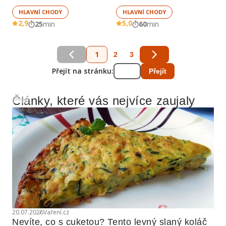
HLAVNÍ CHODY
HLAVNÍ CHODY
2,9
5,0
25
min
60
min
1
2
3
Přejít na stránku:
Přejít
Články, které vás nejvíce zaujaly
Reklama
20.07.2026
Vaření.cz
Nevíte, co s cuketou? Tento levný slaný koláč 