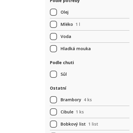
Podle potřeby
Olej
Mléko
1 l
Voda
Hladká mouka
Podle chuti
Sůl
Ostatní
Brambory
4 ks
Cibule
1 ks
Bobkový list
1 list