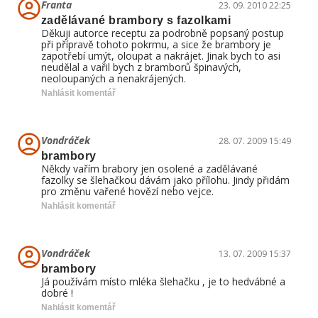
Franta
23. 09. 2010 22:25
zadělávané brambory s fazolkami
Děkuji autorce receptu za podrobně popsaný postup
při přípravě tohoto pokrmu, a sice že brambory je
zapotřebí umýt, oloupat a nakrájet. Jinak bych to asi
neudělal a vařil bych z bramborů špinavých,
neoloupaných a nenakrájených.
Nahlásit komentář
Vondráček
28. 07. 2009 15:49
brambory
Někdy vařím brabory jen osolené a zadělávané
fazolky se šlehačkou dávám jako přílohu. Jindy přidám
pro změnu vařené hovězí nebo vejce.
Nahlásit komentář
Vondráček
13. 07. 2009 15:37
brambory
Já používám místo mléka šlehačku , je to hedvábné a
dobré !
Nahlásit komentář