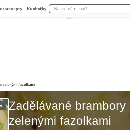
Na co máte chuť?
otorecepty
Kuchařky
Reklama
e zelenými fazolkami
Zadělávané brambory
ie
zelenými fazolkami