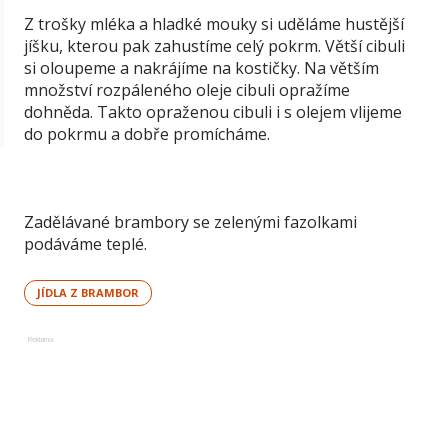
Z trošky mléka a hladké mouky si uděláme hustější
jíšku, kterou pak zahustíme celý pokrm. Větší cibuli
si oloupeme a nakrájíme na kostičky. Na větším
množství rozpáleného oleje cibuli opražíme
dohněda. Takto opraženou cibuli i s olejem vlijeme
do pokrmu a dobře promícháme.
Zadělávané brambory se zelenými fazolkami
podáváme teplé.
JÍDLA Z BRAMBOR
Reklama