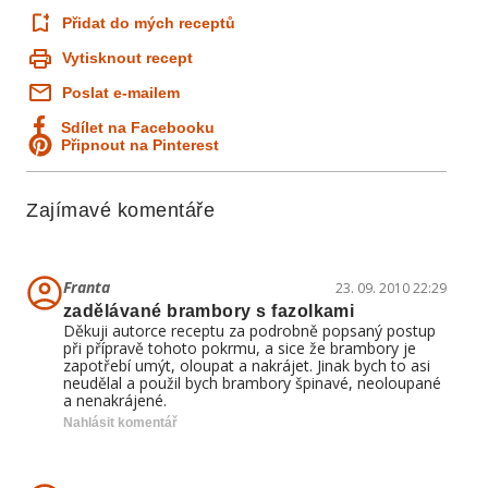
Přidat do mých receptů
Vytisknout recept
Poslat e-mailem
Sdílet na Facebooku
Připnout na Pinterest
Zajímavé komentáře
Franta
23. 09. 2010 22:29
zadělávané brambory s fazolkami
Děkuji autorce receptu za podrobně popsaný postup
při přípravě tohoto pokrmu, a sice že brambory je
zapotřebí umýt, oloupat a nakrájet. Jinak bych to asi
neudělal a použil bych brambory špinavé, neoloupané
a nenakrájené.
Nahlásit komentář