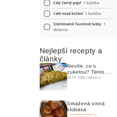
Celý černý pepř
1 kulička
Celé nové koření
1 kulička
Sterilované fazolové lusky
1
sklenice
Nejlepší recepty a
články
Nevíte, co s 
cuketou? Tento 
levný slaný koláč 
20. 07. 2026 / Vaření.cz
chutná božsky teplý 
i studený
Reklama
Smažená vinná 
klobása