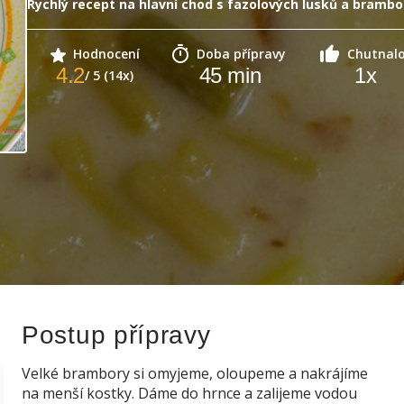
Rychlý recept na hlavní chod s fazolových lusků a brambo
Hodnocení
Doba přípravy
Chutnal
4.2
45
min
1
x
/ 5 (14x)
Postup přípravy
Velké brambory si omyjeme, oloupeme a nakrájíme
na menší kostky. Dáme do hrnce a zalijeme vodou