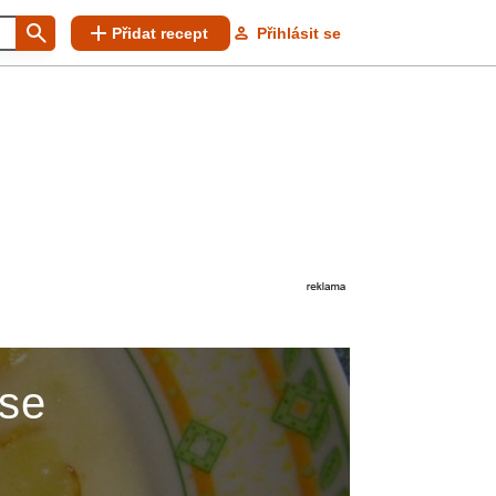
Přidat recept
Přihlásit se
 se