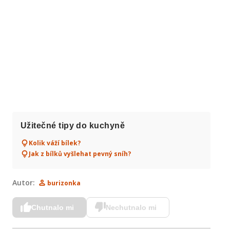
Užitečné tipy do kuchyně
Kolik váží bílek?
Jak z bílků vyšlehat pevný sníh?
Autor:
burizonka
Chutnalo mi
Nechutnalo mi