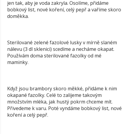
jen tak, aby je voda zakryla. Osolíme, přidáme
bobkový list, nové koření, celý pepř a vaříme skoro
doměkka.
Sterilované zelené fazolové lusky v mírně slaném
nálevu (3 dl sklenici) scedíme a necháme okapat.
Používám doma sterilované fazolky od mé
maminky.
Když jsou brambory skoro měkké, přidáme k nim
okapané fazolky. Celé to zalijeme takovým
množstvím mléka, jak hustý pokrm chceme mít.
Přivedeme k varu. Poté vyndáme bobkový list, nové
koření a celý pepř.