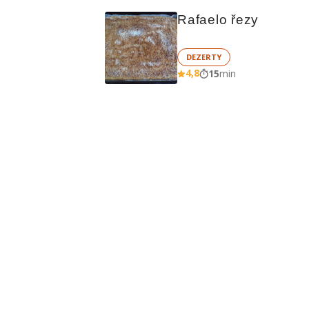
Rafaelo řezy
DEZERTY
4,8
15
min