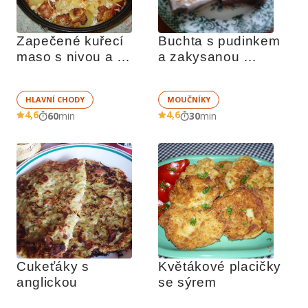
Zapečené kuřecí 
Buchta s pudinkem 
maso s nivou a 
a zakysanou 
smetanou
smetanou
HLAVNÍ CHODY
MOUČNÍKY
4,6
4,6
60
min
30
min
Cukeťáky s 
Květákové placičky 
anglickou
se sýrem