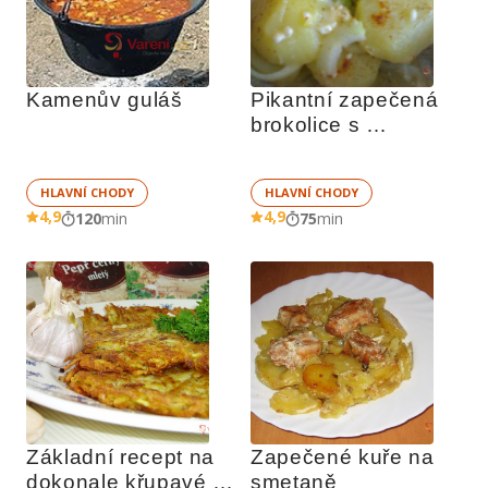
Kamenův guláš
Pikantní zapečená 
brokolice s 
bramborem
HLAVNÍ CHODY
HLAVNÍ CHODY
4,9
4,9
120
min
75
min
Základní recept na 
Zapečené kuře na 
dokonale křupavé 
smetaně