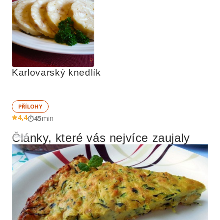
Karlovarský knedlík
PŘÍLOHY
4,4
45
min
Články, které vás nejvíce zaujaly
Reklama