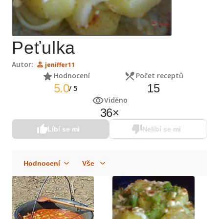
Peťulka
Autor:
jeniffer11
Hodnocení
Počet receptů
5.0
15
/
5
Viděno
36
×
Líbí se mi
Nelíbí se mi