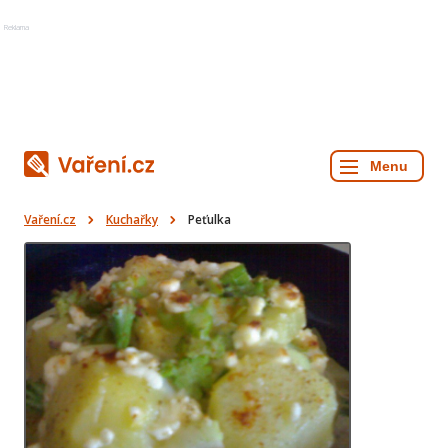
Reklama
Vaření.cz
Kuchařky
Peťulka