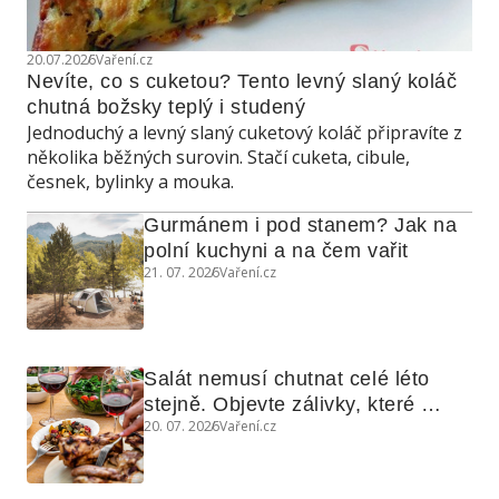
20.07.2026
Vaření.cz
Nevíte, co s cuketou? Tento levný slaný koláč 
chutná božsky teplý i studený
Jednoduchý a levný slaný cuketový koláč připravíte z
několika běžných surovin. Stačí cuketa, cibule,
česnek, bylinky a mouka.
Gurmánem i pod stanem? Jak na 
polní kuchyni a na čem vařit
21. 07. 2026
Vaření.cz
Salát nemusí chutnat celé léto 
stejně. Objevte zálivky, které 
20. 07. 2026
Vaření.cz
využijete i na maso, nudle nebo 
grilovanou zeleninu