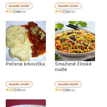
HLAVNÍ CHODY
HLAVNÍ CHODY
4,6
4,6
60
min
35
min
Pečená krkovička
Smažené čínské 
nudle
HLAVNÍ CHODY
HLAVNÍ CHODY
4,5
4,5
75
min
60
min