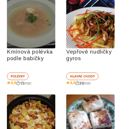
Kmínová polévka 
Vepřové nudličky 
podle babičky
gyros
POLÉVKY
HLAVNÍ CHODY
4,6
4,6
15
min
30
min