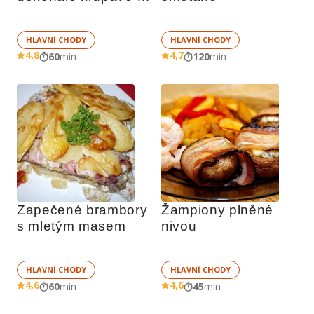
bramboráky
HLAVNÍ CHODY
HLAVNÍ CHODY
4,8
4,7
60
min
120
min
Zapečené brambory 
Žampiony plněné 
s mletým masem
nivou
HLAVNÍ CHODY
HLAVNÍ CHODY
4,6
4,6
60
min
45
min