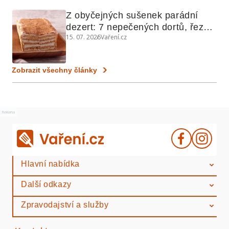
Z obyčejných sušenek parádní 
dezert: 7 nepečených dortů, řezů 
15. 07. 2026
Vaření.cz
a koláčů
Zobrazit všechny články
Reklama
Hlavní nabídka
Další odkazy
Zpravodajství a služby