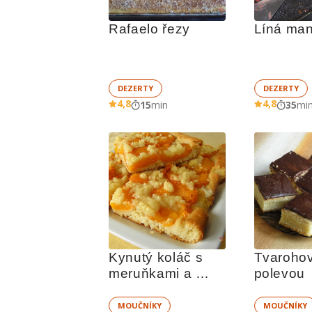
Rafaelo řezy
Líná man
DEZERTY
DEZERTY
4,8
4,8
15
min
35
mi
Kynutý koláč s 
Tvarohov
meruňkami a 
polevou
drobenkou
MOUČNÍKY
MOUČNÍKY