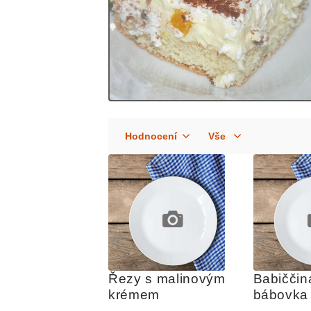
Řezy s malinovým 
Babiččina
krémem
bábovka