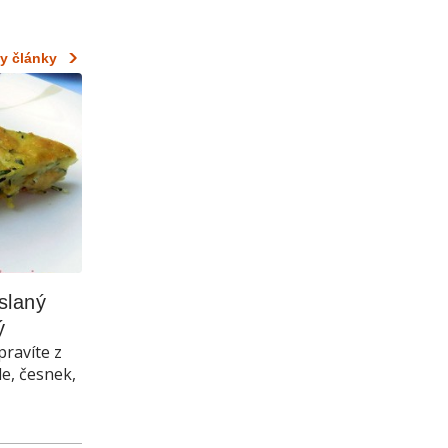
y články
laný 
ý
pravíte z
le, česnek,