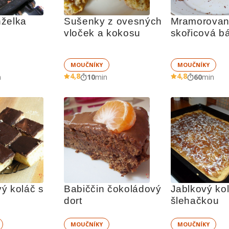
želka
Sušenky z ovesných 
Mramorovan
vloček a kokosu
skořicová b
MOUČNÍKY
MOUČNÍKY
4,8
4,8
n
10
min
60
min
ý koláč s 
Babiččin čokoládový 
Jablkový kol
dort
šlehačkou
MOUČNÍKY
MOUČNÍKY