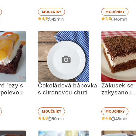
MOUČNÍKY
MOUČNÍKY
4,9
4,9
n
45
min
45
min
é řezy s 
Čokoládová bábovka 
Zákusek se 
 polevou
s citronovou chutí
zakysanou 
smetanou
MOUČNÍKY
MOUČNÍKY
4,8
4,8
n
90
min
45
min