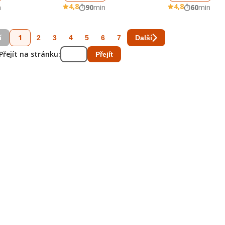
4,8
4,8
n
90
min
60
min
1
2
3
4
5
6
7
í
Další
Přejít na stránku:
Přejít