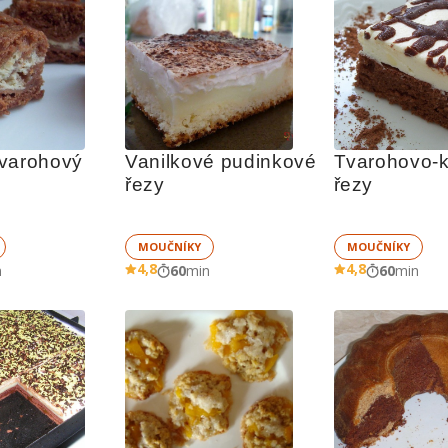
varohový 
Vanilkové pudinkové 
Tvarohovo-k
řezy
řezy
MOUČNÍKY
MOUČNÍKY
4,8
4,8
n
60
min
60
min