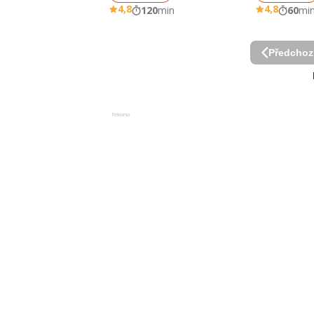
4,8
4,8
120
min
60
mi
Předchoz
Reklama