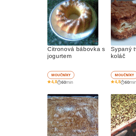
Citronová bábovka s 
Sypaný t
jogurtem
koláč
MOUČNÍKY
MOUČNÍKY
4,8
4,8
60
min
60
mi