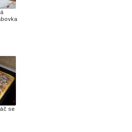
á 
ábovka
áč se 