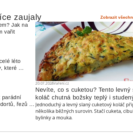
íce zaujaly
Zobrazit všechn
em? Jak na 
 vařit
elé léto 
, které 
udle nebo 
20.07.2026
Vaření.cz
Nevíte, co s cuketou? Tento levný s
koláč chutná božsky teplý i studen
 parádní 
ortů, řezů a 
Jednoduchý a levný slaný cuketový koláč při
několika běžných surovin. Stačí cuketa, cibu
bylinky a mouka.