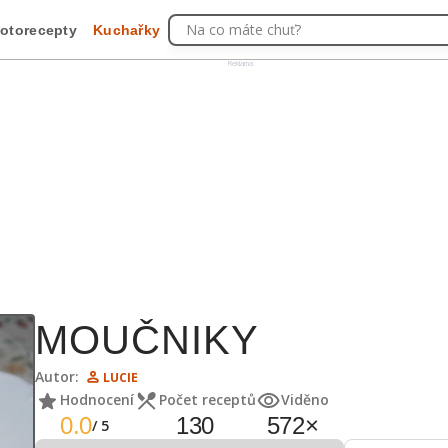
Na co máte chuť?
otorecepty
Kuchařky
Reklama
MOUČNIKY
Autor:
LUCIE
Hodnocení
Počet receptů
Viděno
0.0
130
572
×
/
5