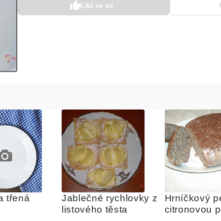
Líbí se mi
 třená 
Jablečné rychlovky z 
Hrníčkový pe
listového těsta
citronovou 