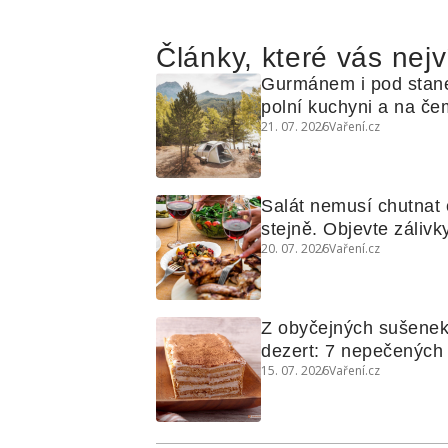
Články, které vás nejv
Gurmánem i pod stan
polní kuchyni a na čem
21. 07. 2026
Vaření.cz
Salát nemusí chutnat c
stejně. Objevte zálivky
20. 07. 2026
Vaření.cz
využijete i na maso, n
grilovanou zeleninu
Z obyčejných sušenek
dezert: 7 nepečených d
15. 07. 2026
Vaření.cz
koláčů