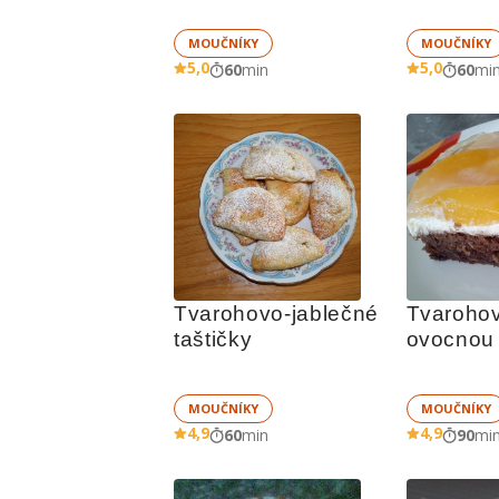
MOUČNÍKY
MOUČNÍKY
5,0
5,0
60
min
60
mi
Tvarohovo-jablečné 
Tvarohov
taštičky
ovocnou
MOUČNÍKY
MOUČNÍKY
4,9
4,9
60
min
90
mi