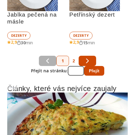
Jablka pečená na 
Petřínský dezert
másle
DEZERTY
DEZERTY
2,9
2,9
30
min
15
min
1
2
Přejít na stránku:
Přejít
Články, které vás nejvíce zaujaly
Reklama