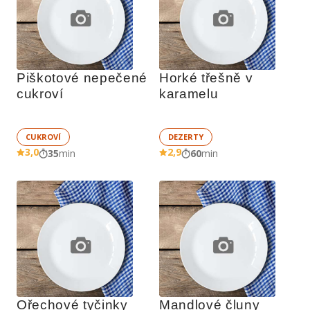
Piškotové nepečené 
Horké třešně v 
cukroví
karamelu
CUKROVÍ
DEZERTY
3,0
2,9
35
min
60
min
Ořechové tyčinky
Mandlové čluny