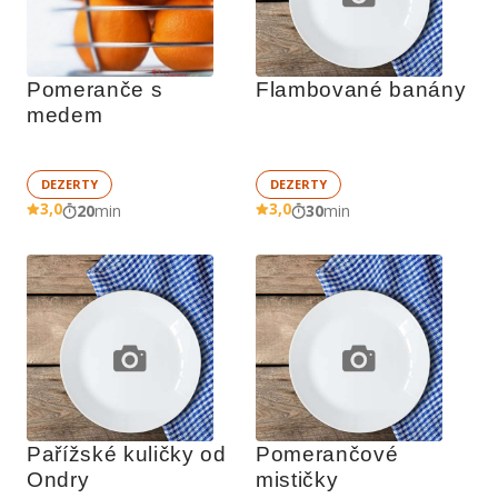
Pomeranče s 
Flambované banány
medem
DEZERTY
DEZERTY
3,0
3,0
20
min
30
min
Pařížské kuličky od 
Pomerančové 
Ondry
mističky