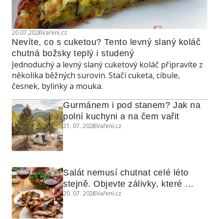
20.07.2026
Vaření.cz
Nevíte, co s cuketou? Tento levný slaný koláč 
chutná božsky teplý i studený
Jednoduchý a levný slaný cuketový koláč připravíte z
několika běžných surovin. Stačí cuketa, cibule,
česnek, bylinky a mouka.
Gurmánem i pod stanem? Jak na 
polní kuchyni a na čem vařit
21. 07. 2026
Vaření.cz
Salát nemusí chutnat celé léto 
stejně. Objevte zálivky, které 
20. 07. 2026
Vaření.cz
využijete i na maso, nudle nebo 
grilovanou zeleninu