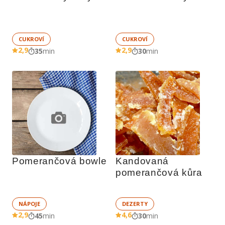
CUKROVÍ
CUKROVÍ
2,9
2,9
35
min
30
min
Pomerančová bowle
Kandovaná 
pomerančová kůra
NÁPOJE
DEZERTY
2,9
4,6
45
min
30
min