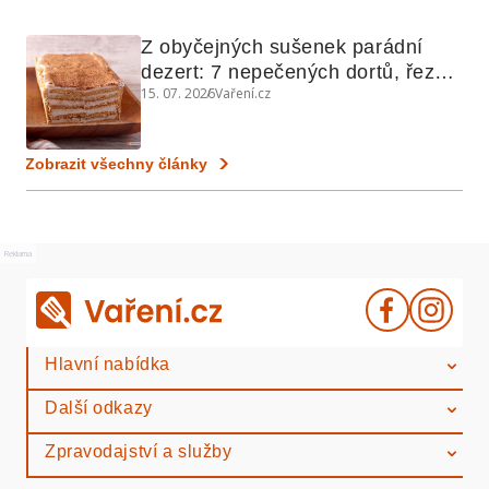
Z obyčejných sušenek parádní 
dezert: 7 nepečených dortů, řezů 
15. 07. 2026
Vaření.cz
a koláčů
Zobrazit všechny články
Reklama
Hlavní nabídka
Další odkazy
Zpravodajství a služby