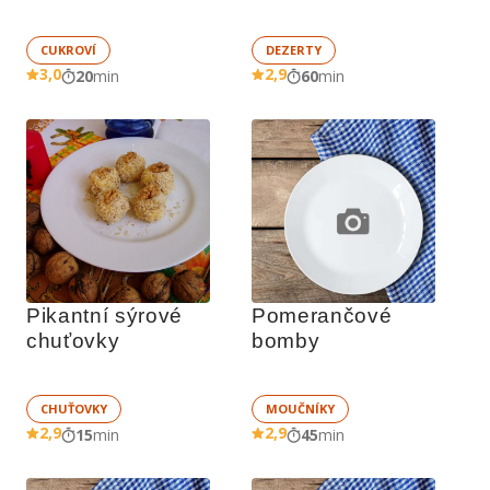
CUKROVÍ
DEZERTY
3,0
2,9
20
min
60
min
Pikantní sýrové 
Pomerančové 
chuťovky
bomby
CHUŤOVKY
MOUČNÍKY
2,9
2,9
15
min
45
min