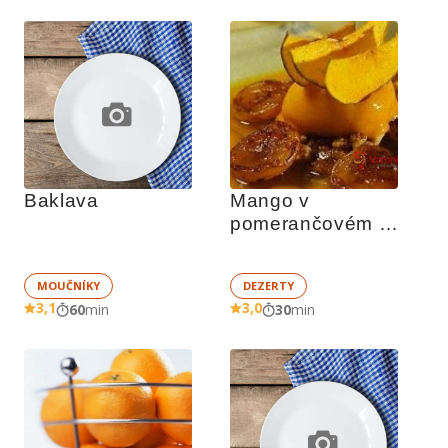
Baklava
Mango v 
pomerančovém 
karamelu
MOUČNÍKY
DEZERTY
3,1
3,0
60
min
30
min