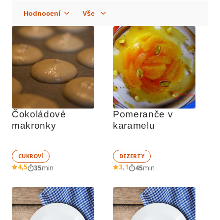
Čokoládové 
Pomeranče v 
makronky
karamelu
CUKROVÍ
DEZERTY
4,5
3,1
35
min
45
min