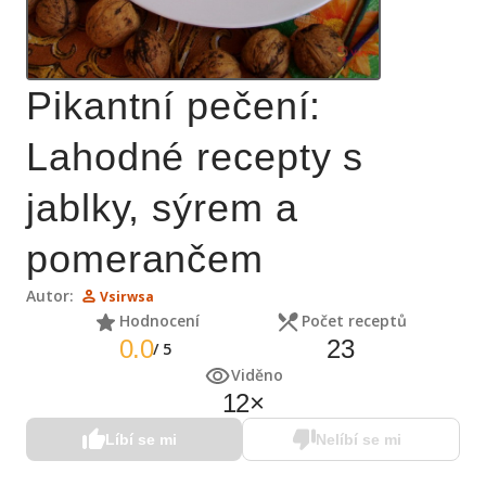
Pikantní pečení:
Lahodné recepty s
jablky, sýrem a
pomerančem
Autor:
Vsirwsa
Hodnocení
Počet receptů
0.0
23
/
5
Viděno
12
×
Líbí se mi
Nelíbí se mi