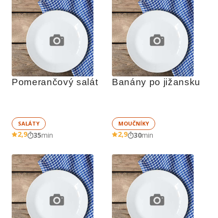
Pomerančový salát
Banány po jižansku
SALÁTY
MOUČNÍKY
2,9
2,9
35
min
30
min