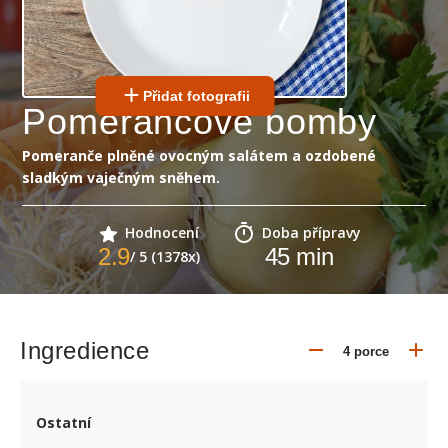
Přidat fotografii
Pomerančové bomby
Pomeranče plněné ovocným salátem a ozdobené
sladkým vaječným sněhem.
Hodnocení
Doba přípravy
2.9
45
min
/ 5 (1378x)
Ingredience
Ostatní