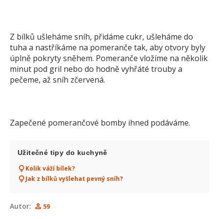
Z bílků ušleháme sníh, přidáme cukr, ušleháme do
tuha a nastříkáme na pomeranče tak, aby otvory byly
úplně pokryty sněhem. Pomeranče vložíme na několik
minut pod gril nebo do hodně vyhřáté trouby a
pečeme, až sníh zčervená.
Zapečené pomerančové bomby ihned podáváme.
Užitečné tipy do kuchyně
Kolik váží bílek?
Jak z bílků vyšlehat pevný sníh?
Autor:
59