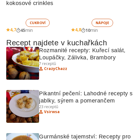
kokosové crinkles
CUKROVÍ
NÁPOJE
4,7
4,8
45
min
10
min
Recept najdete v kuchařkách
Rozmanité recepty: Kuřecí salát, 
Loupáčky, Zálivka, Brambory
7
receptů
CrazyChazz
Pikantní pečení: Lahodné recepty s 
jablky, sýrem a pomerančem
23
receptů
Vsirwsa
Gurmánské tajemství: Recepty pro 