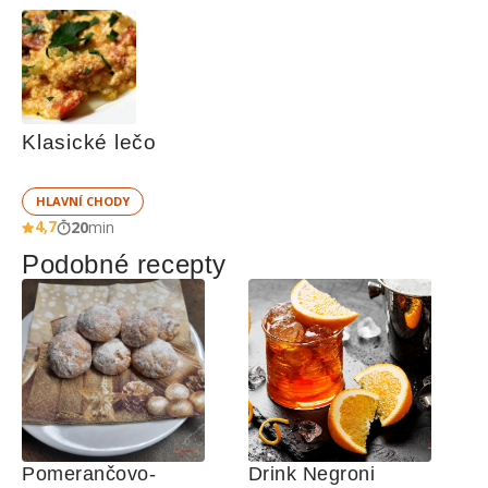
Klasické lečo
HLAVNÍ CHODY
4,7
20
min
Podobné recepty
Pomerančovo-
Drink Negroni