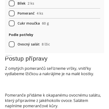
Bílek
2 ks
Pomeranč
4 ks
Cukr moučka
60 g
Podle potřeby
Ovocný salát
8 lžic
Reklama
Postup přípravy
Z omytých pomerančů seřízneme vršky, vnitřky
vydlabeme lžičkou a nakrájíme je na malé kostky.
Pomeranče přidáme k okapanému ovocnému salátu,
který připravíme z jakéhokoliv ovoce. Salátem
naplníme pomerančové kůry.