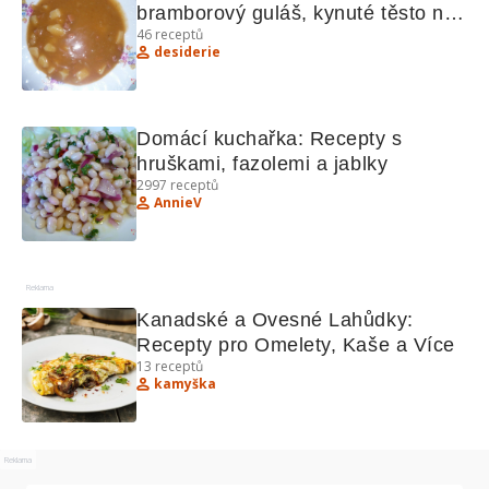
bramborový guláš, kynuté těsto na 
46
receptů
pizzu a další lahůdky
desiderie
Domácí kuchařka: Recepty s 
hruškami, fazolemi a jablky
2997
receptů
AnnieV
Reklama
Kanadské a Ovesné Lahůdky: 
Recepty pro Omelety, Kaše a Více
13
receptů
kamyška
Reklama