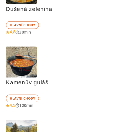
Dušená zelenina
HLAVNÍ CHODY
4,8
30
min
Kamenův guláš
HLAVNÍ CHODY
4,9
120
min