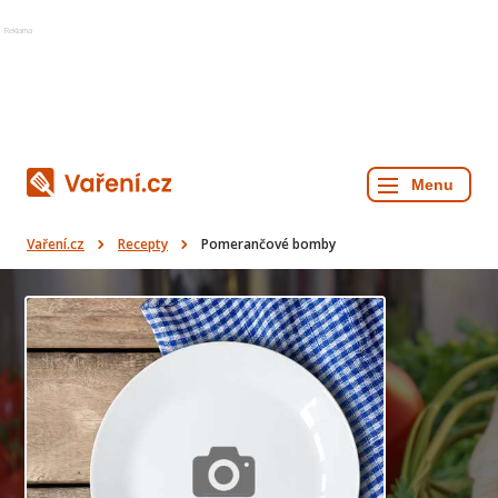
Reklama
Vaření.cz
Recepty
Pomerančové bomby