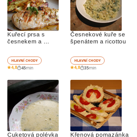
Kuřecí prsa s 
Česnekové kuře se 
česnekem a 
špenátem a ricottou
bazalkou
HLAVNÍ CHODY
HLAVNÍ CHODY
4,8
4,8
45
min
35
min
Cuketová polévka 
Křenová pomazánka 