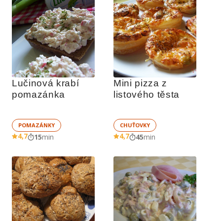
Lučinová krabí 
Mini pizza z 
pomazánka
listového těsta
POMAZÁNKY
CHUŤOVKY
4,7
4,7
15
min
45
min