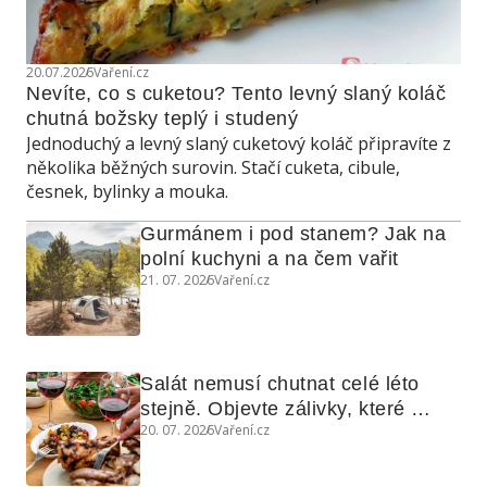
20.07.2026
Vaření.cz
Nevíte, co s cuketou? Tento levný slaný koláč 
chutná božsky teplý i studený
Jednoduchý a levný slaný cuketový koláč připravíte z
několika běžných surovin. Stačí cuketa, cibule,
česnek, bylinky a mouka.
Gurmánem i pod stanem? Jak na 
polní kuchyni a na čem vařit
21. 07. 2026
Vaření.cz
Salát nemusí chutnat celé léto 
stejně. Objevte zálivky, které 
20. 07. 2026
Vaření.cz
využijete i na maso, nudle nebo 
grilovanou zeleninu