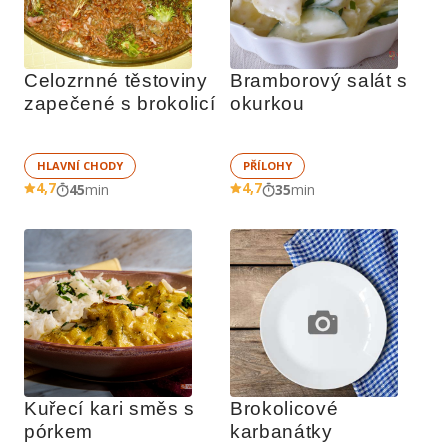
Celozrnné těstoviny 
Bramborový salát s 
zapečené s brokolicí
okurkou
HLAVNÍ CHODY
PŘÍLOHY
4,7
4,7
45
min
35
min
Kuřecí kari směs s 
Brokolicové 
pórkem
karbanátky