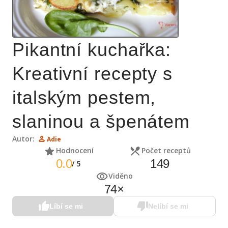
Pikantní kuchařka:
Kreativní recepty s
italským pestem,
slaninou a špenátem
Autor:
Adie
Hodnocení
Počet receptů
0.0
149
/
5
Viděno
74
×
Líbí se mi
Nelíbí se mi