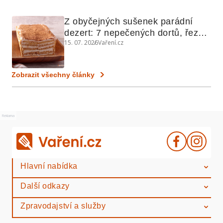
Z obyčejných sušenek parádní 
dezert: 7 nepečených dortů, řezů 
15. 07. 2026
Vaření.cz
a koláčů
Zobrazit všechny články
Reklama
Hlavní nabídka
Další odkazy
Zpravodajství a služby