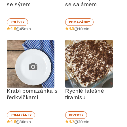
se sýrem
se salámem
POLÉVKY
POMAZÁNKY
4,8
4,8
45
min
10
min
Krabí pomazánka s 
Rychlé falešné 
ředkvičkami
tiramisu
POMAZÁNKY
DEZERTY
4,8
4,7
30
min
20
min