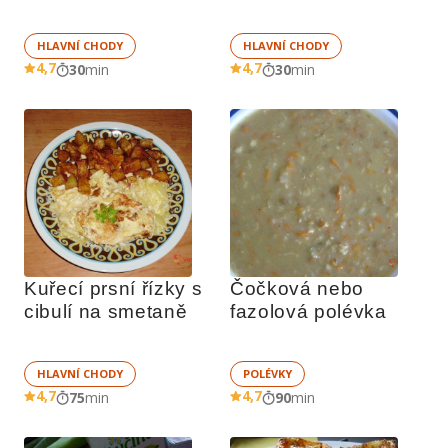
HLAVNÍ CHODY
HLAVNÍ CHODY
4,7
4,7
30
min
30
min
Kuřecí prsní řízky s 
Čočková nebo 
cibulí na smetaně
fazolová polévka
HLAVNÍ CHODY
POLÉVKY
4,7
4,7
75
min
90
min