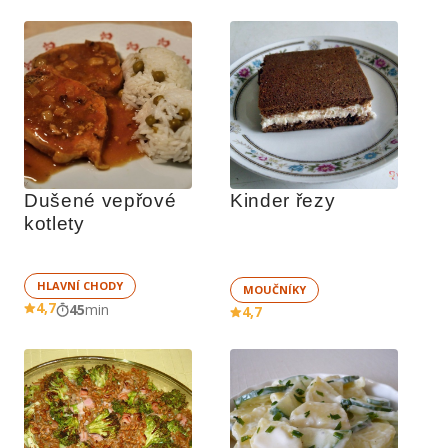
Dušené vepřové 
Kinder řezy
kotlety
HLAVNÍ CHODY
MOUČNÍKY
4,7
45
min
4,7