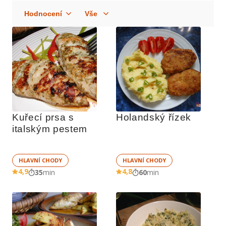
Kuřecí prsa s 
Holandský řízek
italským pestem
HLAVNÍ CHODY
HLAVNÍ CHODY
4,9
4,8
35
min
60
min