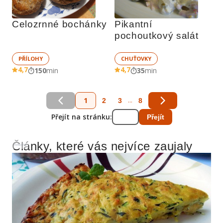
Celozrnné bochánky
Pikantní 
pochoutkový salát
PŘÍLOHY
CHUŤOVKY
4,7
4,7
150
min
35
min
1
...
2
3
8
Přejít na stránku:
Přejít
Články, které vás nejvíce zaujaly
Reklama