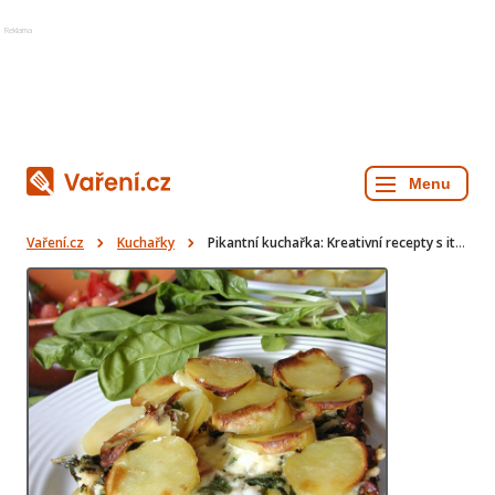
Reklama
Vaření.cz
Kuchařky
Pikantní kuchařka: Kreativní recepty s italským pestem, slaninou a špenátem