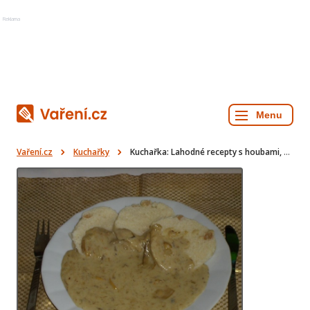
Reklama
Vaření.cz
Kuchařky
Kuchařka: Lahodné recepty s houbami, dortíkem a kuřecím švejžužu