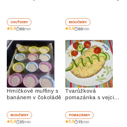
CHUŤOVKY
MOUČNÍKY
5,0
5,0
60
min
60
min
Hrníčkové muffiny s 
Tvarůžková 
banánem v čokoládě
pomazánka s vejci a 
šunkou
MOUČNÍKY
POMAZÁNKY
5,0
5,0
35
min
15
min