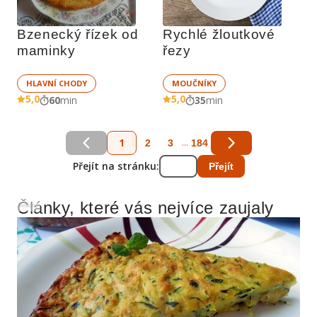
Bzenecký řízek od 
Rychlé žloutkové 
maminky
řezy
HLAVNÍ CHODY
MOUČNÍKY
5,0
5,0
60
min
35
min
1
...
2
3
184
Přejít na stránku:
Přejít
Články, které vás nejvíce zaujaly
Reklama