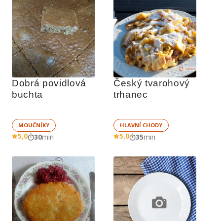
Dobrá povidlová 
Český tvarohový 
buchta
trhanec
MOUČNÍKY
HLAVNÍ CHODY
5,0
5,0
30
min
35
min