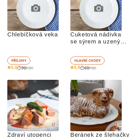
Chlebíčková veka
Cuketová nádivka 
se sýrem a uzeným 
masem
PŘÍLOHY
HLAVNÍ CHODY
5,0
5,0
90
min
60
min
Zdraví utopenci
Beránek ze šlehačky