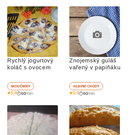
Rychlý jogurtový 
Znojemský guláš 
koláč s ovocem
vařený v papiňáku
MOUČNÍKY
HLAVNÍ CHODY
5,0
5,0
60
min
60
min