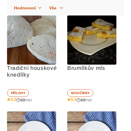
Tradiční houskové 
Brumlíkův mls
knedlíky
PŘÍLOHY
MOUČNÍKY
5,0
5,0
60
min
60
min