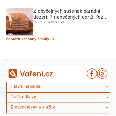
Z obyčejných sušenek parádní 
dezert: 7 nepečených dortů, řezů 
15. 07. 2026
Vaření.cz
a koláčů
Zobrazit všechny články
Reklama
Hlavní nabídka
Další odkazy
Zpravodajství a služby