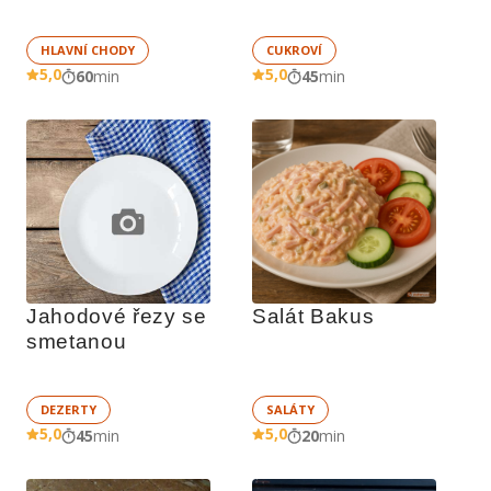
HLAVNÍ CHODY
CUKROVÍ
5,0
5,0
60
min
45
min
Jahodové řezy se 
Salát Bakus
smetanou
DEZERTY
SALÁTY
5,0
5,0
45
min
20
min