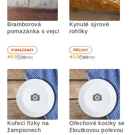
Bramborová 
Kynuté sýrové 
pomazánka s vejci
rohlíky
POMAZÁNKY
PŘÍLOHY
5,0
5,0
20
min
60
min
Kuřecí řízky na 
Ořechové kostky se 
žampionech
žloutkovou polevou