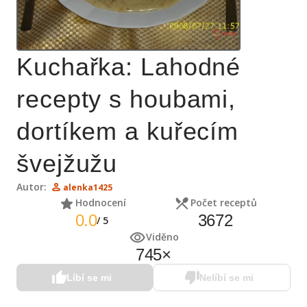
Kuchařka: Lahodné
recepty s houbami,
dortíkem a kuřecím
švejžužu
Autor:
alenka1425
Hodnocení
Počet receptů
0.0
3672
/
5
Viděno
745
×
Líbí se mi
Nelíbí se mi