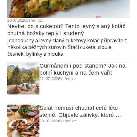
20.07.2026
Vaření.cz
Nevíte, co s cuketou? Tento levný slaný koláč 
chutná božsky teplý i studený
Jednoduchý a levný slaný cuketový koláč připravíte z
několika běžných surovin. Stačí cuketa, cibule,
česnek, bylinky a mouka.
Gurmánem i pod stanem? Jak na 
polní kuchyni a na čem vařit
21. 07. 2026
Vaření.cz
Salát nemusí chutnat celé léto 
stejně. Objevte zálivky, které 
20. 07. 2026
Vaření.cz
využijete i na maso, nudle nebo 
grilovanou zeleninu