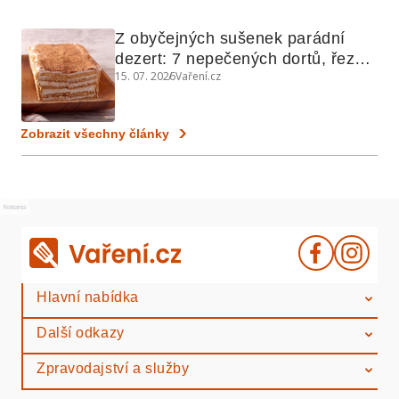
Z obyčejných sušenek parádní 
dezert: 7 nepečených dortů, řezů 
15. 07. 2026
Vaření.cz
a koláčů
Zobrazit všechny články
Reklama
Hlavní nabídka
Další odkazy
Zpravodajství a služby