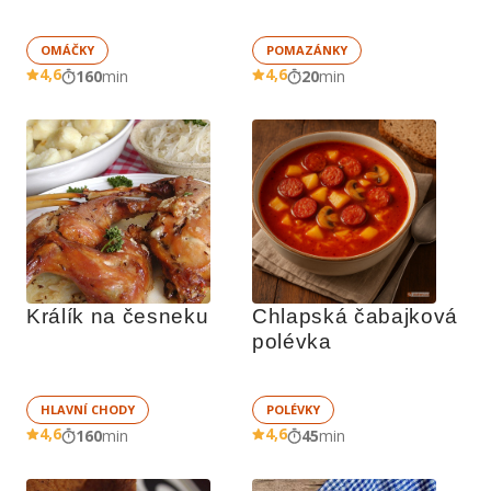
OMÁČKY
POMAZÁNKY
4,6
4,6
160
min
20
min
Králík na česneku
Chlapská čabajková 
polévka
HLAVNÍ CHODY
POLÉVKY
4,6
4,6
160
min
45
min