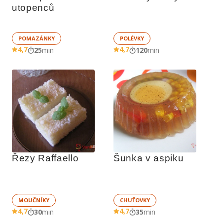
utopenců
POMAZÁNKY
POLÉVKY
4,7
4,7
25
min
120
min
Řezy Raffaello
Šunka v aspiku
MOUČNÍKY
CHUŤOVKY
4,7
4,7
30
min
35
min