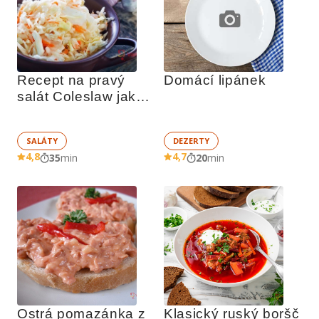
Recept na pravý 
Domácí lipánek
salát Coleslaw jako 
z restaurace
SALÁTY
DEZERTY
4,8
4,7
35
min
20
min
Ostrá pomazánka z 
Klasický ruský boršč