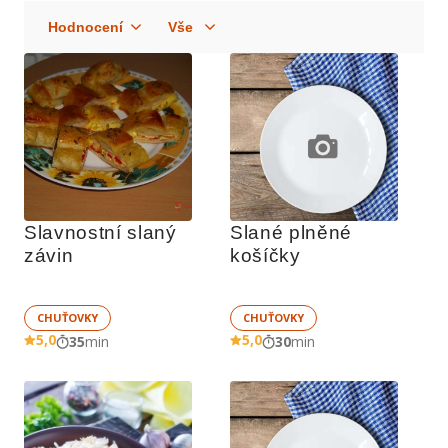
Slavnostní slaný 
Slané plněné 
závin
košíčky
CHUŤOVKY
CHUŤOVKY
5,0
5,0
35
min
30
min