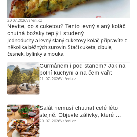
20.07.2026
Vaření.cz
Nevíte, co s cuketou? Tento levný slaný koláč 
chutná božsky teplý i studený
Jednoduchý a levný slaný cuketový koláč připravíte z
několika běžných surovin. Stačí cuketa, cibule,
česnek, bylinky a mouka.
Gurmánem i pod stanem? Jak na 
polní kuchyni a na čem vařit
21. 07. 2026
Vaření.cz
Salát nemusí chutnat celé léto 
stejně. Objevte zálivky, které 
20. 07. 2026
Vaření.cz
využijete i na maso, nudle nebo 
grilovanou zeleninu