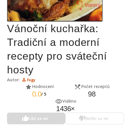
Vánoční kuchařka:
Tradiční a moderní
recepty pro sváteční
hosty
Autor:
fogy
Hodnocení
Počet receptů
0.0
98
/
5
Viděno
1436
×
Líbí se mi
Nelíbí se mi