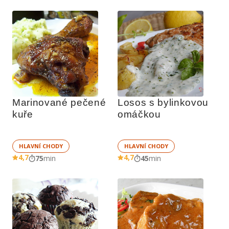
Marinované pečené 
Losos s bylinkovou 
kuře
omáčkou
HLAVNÍ CHODY
HLAVNÍ CHODY
4,7
4,7
75
min
45
min