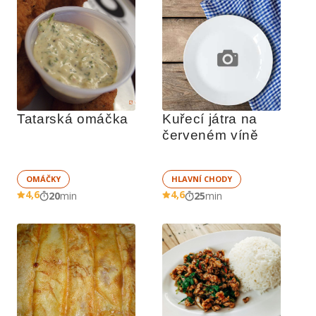
Tatarská omáčka
Kuřecí játra na 
červeném víně
OMÁČKY
HLAVNÍ CHODY
4,6
4,6
20
min
25
min