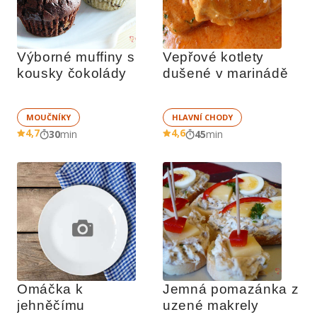
Výborné muffiny s 
Vepřové kotlety 
kousky čokolády
dušené v marinádě
MOUČNÍKY
HLAVNÍ CHODY
4,7
4,6
30
min
45
min
Omáčka k 
Jemná pomazánka z 
jehněčímu
uzené makrely