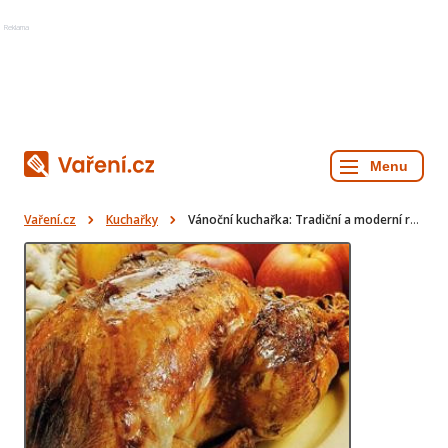
Reklama
Vaření.cz
Kuchařky
Vánoční kuchařka: Tradiční a moderní recepty pro sváteční hosty