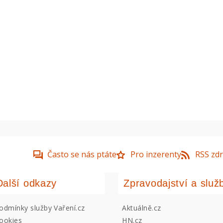
Často se nás ptáte
Pro inzerenty
RSS zdr
Další odkazy
Zpravodajství a služ
odmínky služby Vaření.cz
Aktuálně.cz
ookies
HN.cz