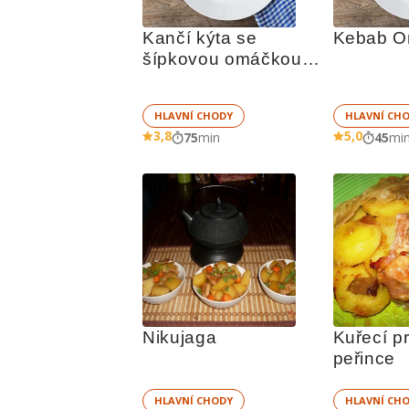
Kančí kýta se 
Kebab O
šípkovou omáčkou 
podle norem
HLAVNÍ CHODY
HLAVNÍ CH
3,8
5,0
75
min
45
mi
Nikujaga
Kuřecí pr
peřince
HLAVNÍ CHODY
HLAVNÍ CH