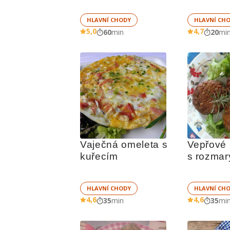
HLAVNÍ CHODY
HLAVNÍ CH
5,0
4,7
60
min
20
mi
Vaječná omeleta s 
Vepřové 
kuřecím
s rozma
HLAVNÍ CHODY
HLAVNÍ CH
4,6
4,6
35
min
35
mi