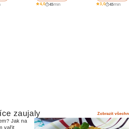
4,0
3,0
n
45
min
45
min
íce zaujaly
Zobrazit všechn
em? Jak na 
 vařit