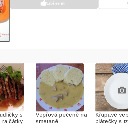
Líbí se mi
dličky s 
Vepřová pečeně na 
Křupavé vep
 rajčátky
smetaně
plátečky s tz