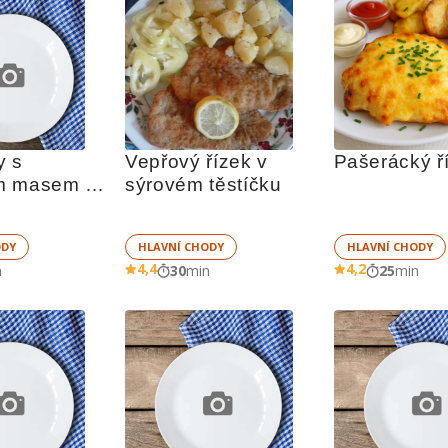
 s 
Vepřový řízek v 
Pašerácký ř
m masem a 
sýrovém těstíčku
u
ODY
HLAVNÍ CHODY
HLAVNÍ CHODY
4,4
4,2
n
30
min
25
min