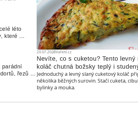
elé léto 
, které 
udle nebo 
20.07.2026
Vaření.cz
Nevíte, co s cuketou? Tento levný s
koláč chutná božsky teplý i studen
 parádní 
ortů, řezů a 
Jednoduchý a levný slaný cuketový koláč při
několika běžných surovin. Stačí cuketa, cibu
bylinky a mouka.