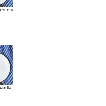
otlety
paella