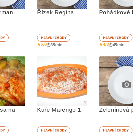
rman
Řízek Regina
Pohádkové k
ODY
HLAVNÍ CHODY
HLAVNÍ CHODY
5,0
4,8
n
35
min
45
min
sa na 
Kuře Marengo 1
Zeleninová 
ODY
HLAVNÍ CHODY
HLAVNÍ CHODY