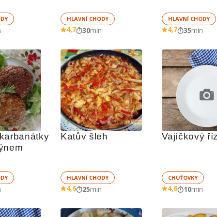
ODY
HLAVNÍ CHODY
HLAVNÍ CHODY
4,7
4,7
n
30
min
35
min
karbanátky 
Katův šleh
Vajíčkový ří
rýnem
ODY
HLAVNÍ CHODY
CHUŤOVKY
4,6
4,6
n
25
min
10
min