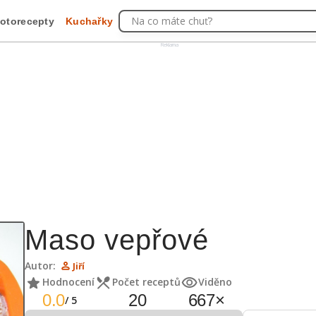
Na co máte chuť?
otorecepty
Kuchařky
Reklama
Maso vepřové
Autor:
Jiří
Hodnocení
Počet receptů
Viděno
0.0
20
667
×
/
5