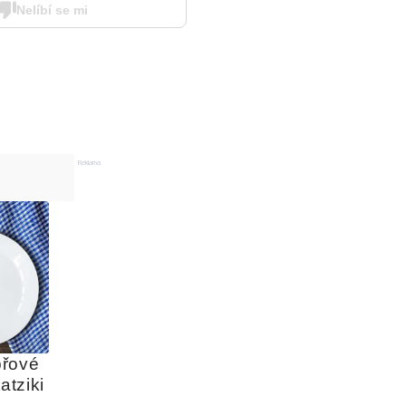
Nelíbí se mi
Reklama
řové 
atziki