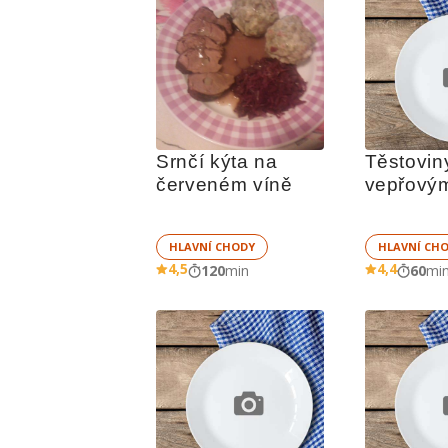
Srnčí kýta na 
Těstoviny
červeném víně
vepřový
zelenino
HLAVNÍ CHODY
HLAVNÍ CH
4,5
4,4
120
min
60
mi