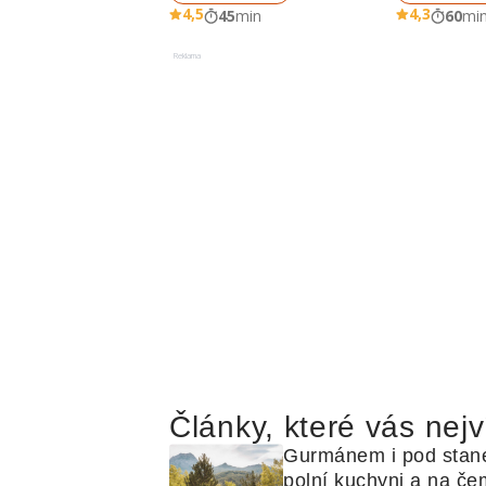
4,5
4,3
45
min
60
mi
Reklama
Články, které vás nejv
Gurmánem i pod stan
polní kuchyni a na čem