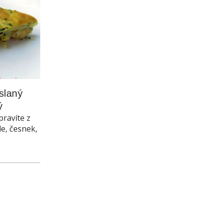
laný 
ý
pravíte z
le, česnek,