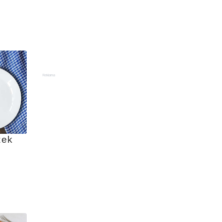
Reklama
zek