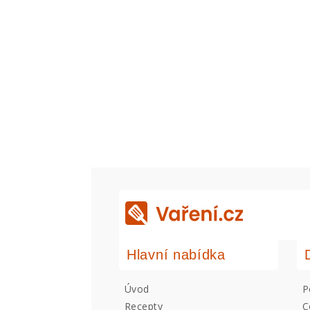
Hlavní nabídka
Úvod
P
Recepty
C