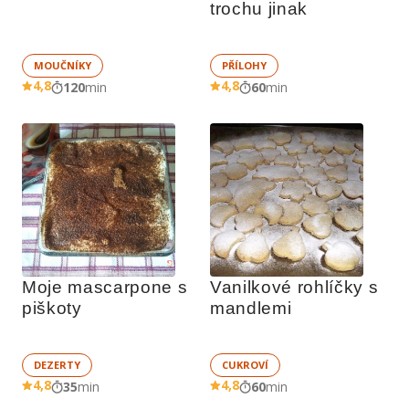
trochu jinak
MOUČNÍKY
PŘÍLOHY
4,8
4,8
120
min
60
min
Moje mascarpone s 
Vanilkové rohlíčky s 
piškoty
mandlemi
DEZERTY
CUKROVÍ
4,8
4,8
35
min
60
min