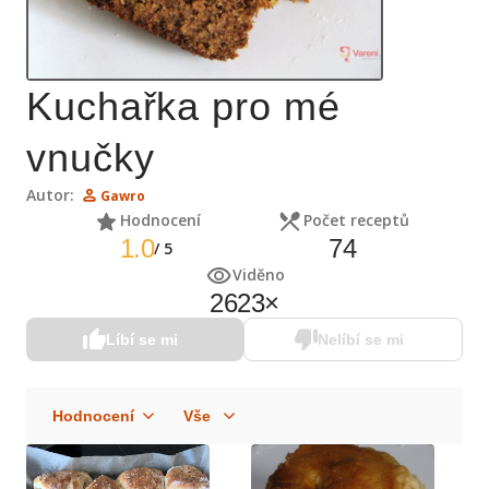
Kuchařka pro mé
vnučky
Autor:
Gawro
Hodnocení
Počet receptů
1.0
74
/
5
Viděno
2623
×
Líbí se mi
Nelíbí se mi