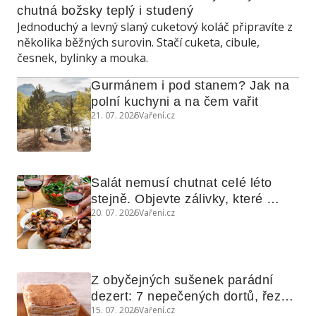
chutná božsky teplý i studený
Jednoduchý a levný slaný cuketový koláč připravíte z
několika běžných surovin. Stačí cuketa, cibule,
česnek, bylinky a mouka.
Gurmánem i pod stanem? Jak na 
polní kuchyni a na čem vařit
21. 07. 2026
Vaření.cz
Salát nemusí chutnat celé léto 
stejně. Objevte zálivky, které 
20. 07. 2026
Vaření.cz
využijete i na maso, nudle nebo 
grilovanou zeleninu
Z obyčejných sušenek parádní 
dezert: 7 nepečených dortů, řezů 
15. 07. 2026
Vaření.cz
a koláčů