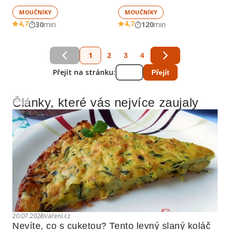
MOUČNÍKY
MOUČNÍKY
4,7
4,7
30
min
120
min
1
2
3
4
Přejít na stránku:
Přejít
Články, které vás nejvíce zaujaly
Reklama
20.07.2026
Vaření.cz
Nevíte, co s cuketou? Tento levný slaný koláč 