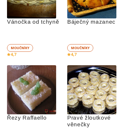
Vánočka od tchyně
Báječný mazanec
MOUČNÍKY
MOUČNÍKY
4,7
4,7
Řezy Raffaello
Pravé žloutkové 
věnečky