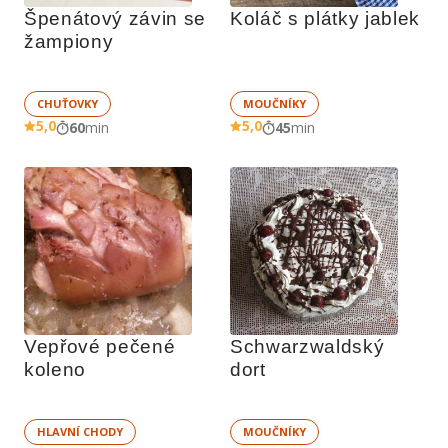
Špenátový závin se 
Koláč s plátky jablek
žampiony
CHUŤOVKY
MOUČNÍKY
5,0
5,0
60
min
45
min
Vepřové pečené 
Schwarzwaldský 
koleno
dort
HLAVNÍ CHODY
MOUČNÍKY