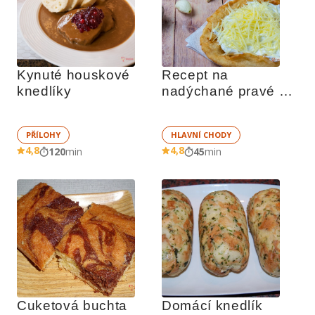
Kynuté houskové 
Recept na 
knedlíky
nadýchané pravé 
stánkové langoše
PŘÍLOHY
HLAVNÍ CHODY
4,8
4,8
120
min
45
min
Cuketová buchta
Domácí knedlík 