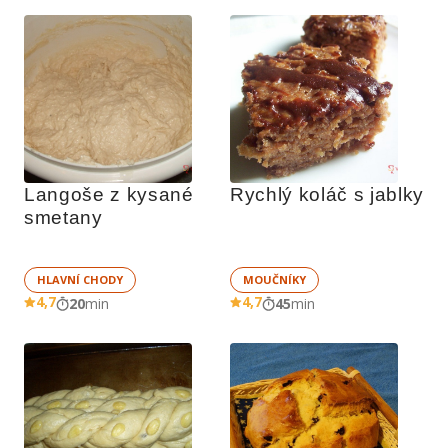
Langoše z kysané 
Rychlý koláč s jablky
smetany
HLAVNÍ CHODY
MOUČNÍKY
4,7
4,7
20
min
45
min