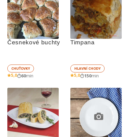
Česnekové buchty
Timpana
CHUŤOVKY
HLAVNÍ CHODY
5,0
5,0
60
min
150
min