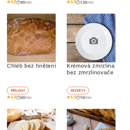
4,8
4,8
90
min
120
min
Chléb bez hnětení
Krémová zmrzlina 
bez zmrzlinovače
PŘÍLOHY
DEZERTY
4,8
4,8
60
min
10
min