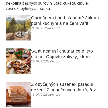
několika běžných surovin. Stačí cuketa, cibule,
česnek, bylinky a mouka.
Gurmánem i pod stanem? Jak na 
polní kuchyni a na čem vařit
21. 07. 2026
Vaření.cz
Salát nemusí chutnat celé léto 
stejně. Objevte zálivky, které 
20. 07. 2026
Vaření.cz
využijete i na maso, nudle nebo 
grilovanou zeleninu
Z obyčejných sušenek parádní 
dezert: 7 nepečených dortů, řezů 
15. 07. 2026
Vaření.cz
a koláčů