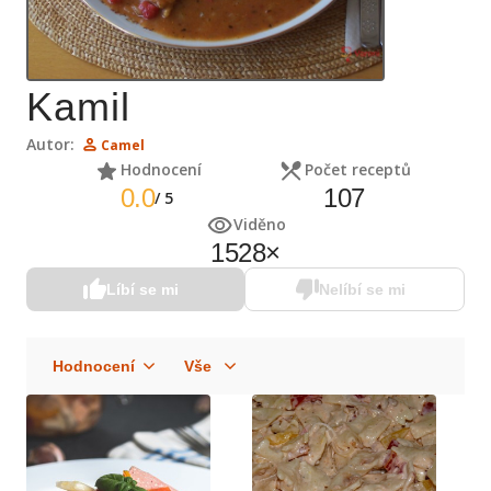
Kamil
Autor:
Camel
Hodnocení
Počet receptů
0.0
107
/
5
Viděno
1528
×
Líbí se mi
Nelíbí se mi