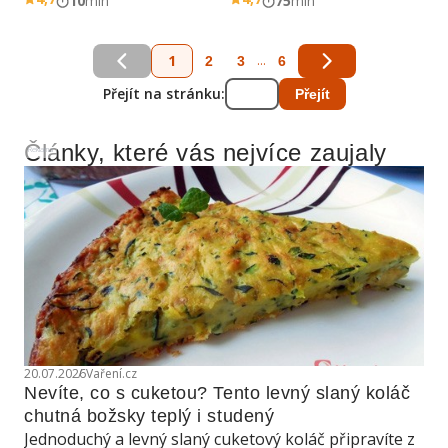
10
min
75
min
1
...
2
3
6
Přejít na stránku:
Přejít
Články, které vás nejvíce zaujaly
Reklama
20.07.2026
Vaření.cz
Nevíte, co s cuketou? Tento levný slaný koláč 
chutná božsky teplý i studený
Jednoduchý a levný slaný cuketový koláč připravíte z