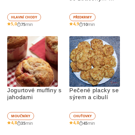
vejcem
HLAVNÍ CHODY
PŘEDKRMY
5,0
4,9
75
min
10
min
Jogurtové muffiny s 
Pečené placky se 
jahodami
sýrem a cibulí
MOUČNÍKY
CHUŤOVKY
4,8
4,8
35
min
45
min