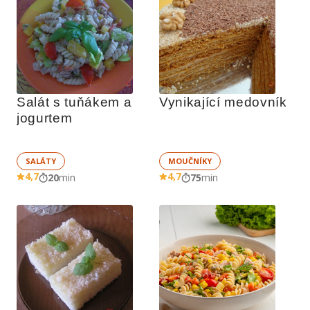
Salát s tuňákem a 
Vynikající medovník
jogurtem
SALÁTY
MOUČNÍKY
4,7
4,7
20
min
75
min