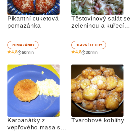
Pikantní cuketová 
Těstovinový salát se 
pomazánka 
zeleninou a kuřecím 
masem
POMAZÁNKY
HLAVNÍ CHODY
4,8
4,8
60
min
20
min
Karbanátky z 
Tvarohové koblihy
vepřového masa se 
sýrem