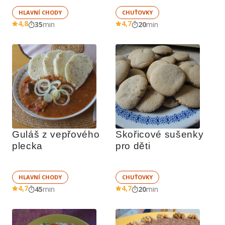
HLAVNÍ CHODY
CHUŤOVKY
4,8
4,7
35
min
20
min
Guláš z vepřového 
Skořicové sušenky 
plecka
pro děti
HLAVNÍ CHODY
CHUŤOVKY
4,7
4,7
45
min
20
min