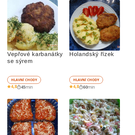
Vepřové karbanátky 
Holandský řízek
se sýrem
HLAVNÍ CHODY
HLAVNÍ CHODY
4,8
4,8
45
min
60
min