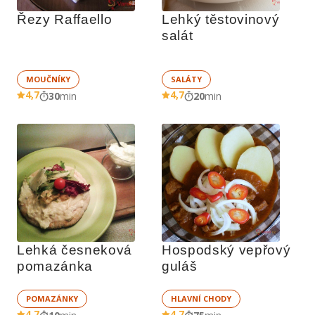
Řezy Raffaello
Lehký těstovinový 
salát
MOUČNÍKY
SALÁTY
4,7
4,7
30
min
20
min
Lehká česneková 
Hospodský vepřový 
pomazánka
guláš
POMAZÁNKY
HLAVNÍ CHODY
4,7
4,7