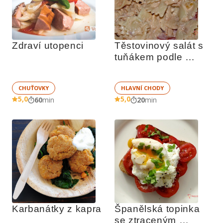
Zdraví utopenci
Těstovinový salát s 
tuňákem podle 
Camela
CHUŤOVKY
HLAVNÍ CHODY
5,0
5,0
60
min
20
min
Karbanátky z kapra
Španělská topinka 
se ztraceným 