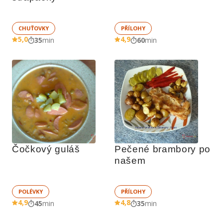
CHUŤOVKY
PŘÍLOHY
5,0
4,9
35
min
60
min
Čočkový guláš
Pečené brambory po 
našem
POLÉVKY
PŘÍLOHY
4,9
4,8
45
min
35
min