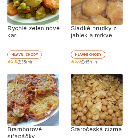
Rychlé zeleninové 
Sladké hrudky z 
kari
jablek a mrkve
HLAVNÍ CHODY
HLAVNÍ CHODY
5,0
5,0
35
min
15
min
Bramborové 
Staročeská cizrna
střapáčky