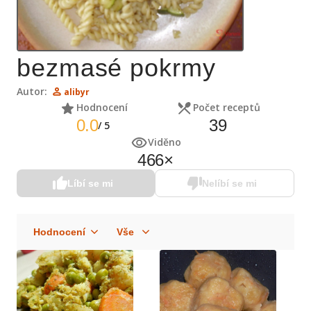
bezmasé pokrmy
Autor:
alibyr
Hodnocení
Počet receptů
0.0
39
/
5
Viděno
466
×
Líbí se mi
Nelíbí se mi