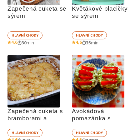
Zapečená cuketa se 
Květákové placičky 
sýrem
se sýrem
HLAVNÍ CHODY
HLAVNÍ CHODY
4,6
4,6
30
min
35
min
Zapečená cuketa s 
Avokádová 
bramborami a 
pomazánka s 
slaninou
cottage
HLAVNÍ CHODY
HLAVNÍ CHODY
4,6
4,5