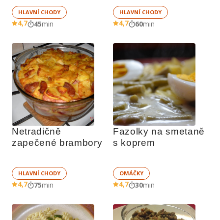
zeleninovou oblohou
HLAVNÍ CHODY
HLAVNÍ CHODY
4,7
4,7
45
min
60
min
Netradičně 
Fazolky na smetaně 
zapečené brambory 
s koprem
HLAVNÍ CHODY
OMÁČKY
4,7
4,7
75
min
30
min