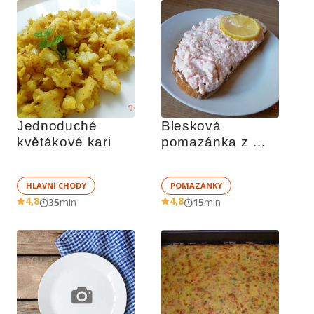
Jednoduché 
Blesková 
květákové kari
pomazánka z 
tyčinek surimi
HLAVNÍ CHODY
POMAZÁNKY
4,8
4,8
35
min
15
min