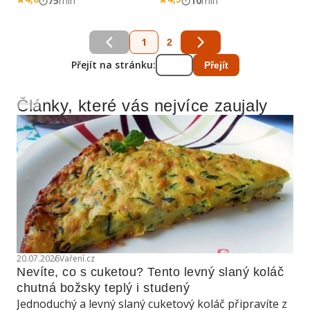
75
min
10
min
1
2
Přejít na stránku:
Přejít
Články, které vás nejvíce zaujaly
Reklama
20.07.2026
Vaření.cz
Nevíte, co s cuketou? Tento levný slaný koláč 
chutná božsky teplý i studený
Jednoduchý a levný slaný cuketový koláč připravíte z