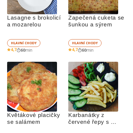
Lasagne s brokolicí 
Zapečená cuketa se 
a mozarelou
šunkou a sýrem
HLAVNÍ CHODY
HLAVNÍ CHODY
4,7
4,7
60
min
60
min
Květákové placičky 
Karbanátky z 
se salámem
červené řepy s 
hranolky a 