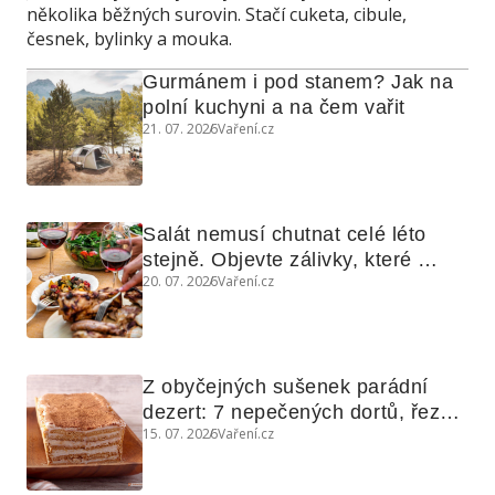
několika běžných surovin. Stačí cuketa, cibule,
česnek, bylinky a mouka.
Gurmánem i pod stanem? Jak na 
polní kuchyni a na čem vařit
21. 07. 2026
Vaření.cz
Salát nemusí chutnat celé léto 
stejně. Objevte zálivky, které 
20. 07. 2026
Vaření.cz
využijete i na maso, nudle nebo 
grilovanou zeleninu
Z obyčejných sušenek parádní 
dezert: 7 nepečených dortů, řezů 
15. 07. 2026
Vaření.cz
a koláčů