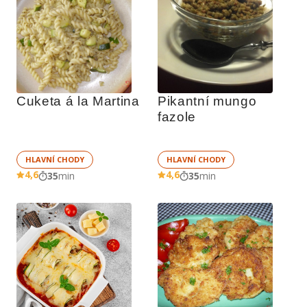
Cuketa á la Martina
Pikantní mungo 
fazole
HLAVNÍ CHODY
HLAVNÍ CHODY
4,6
4,6
35
min
35
min