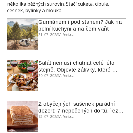
několika běžných surovin. Stačí cuketa, cibule,
česnek, bylinky a mouka.
Gurmánem i pod stanem? Jak na 
polní kuchyni a na čem vařit
21. 07. 2026
Vaření.cz
Salát nemusí chutnat celé léto 
stejně. Objevte zálivky, které 
20. 07. 2026
Vaření.cz
využijete i na maso, nudle nebo 
grilovanou zeleninu
Z obyčejných sušenek parádní 
dezert: 7 nepečených dortů, řezů 
15. 07. 2026
Vaření.cz
a koláčů