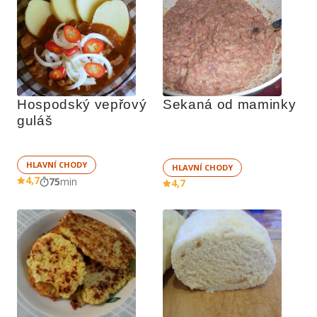
Hospodský vepřový 
Sekaná od maminky
guláš
HLAVNÍ CHODY
HLAVNÍ CHODY
4,7
75
min
4,7