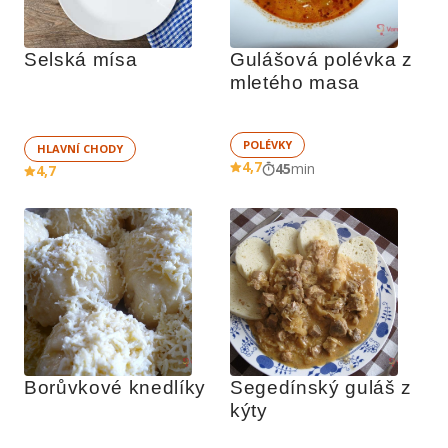
Selská mísa
Gulášová polévka z 
mletého masa
POLÉVKY
HLAVNÍ CHODY
4,7
45
min
4,7
Borůvkové knedlíky
Segedínský guláš z 
kýty