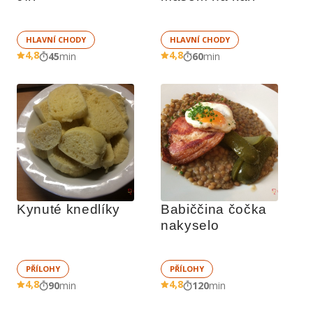
HLAVNÍ CHODY
HLAVNÍ CHODY
4,8
4,8
45
min
60
min
Kynuté knedlíky
Babiččina čočka 
nakyselo
PŘÍLOHY
PŘÍLOHY
4,8
4,8
90
min
120
min