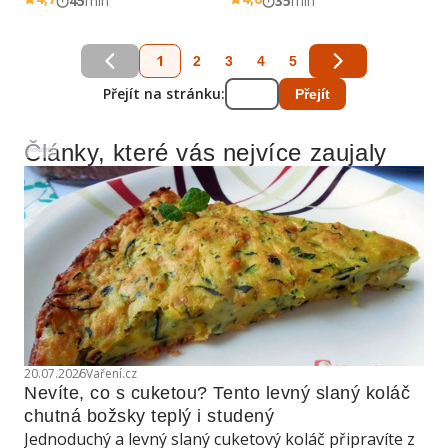
45
min
35
min
1
2
3
4
5
Přejít na stránku:
Přejít
Články, které vás nejvíce zaujaly
Reklama
20.07.2026
Vaření.cz
Nevíte, co s cuketou? Tento levný slaný koláč 
chutná božsky teplý i studený
Jednoduchý a levný slaný cuketový koláč připravíte z