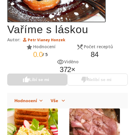
Vaříme s láskou
Autor:
Petr Vianey Honzek
Hodnocení
Počet receptů
0.0
84
/
5
Viděno
372
×
Líbí se mi
Nelíbí se mi