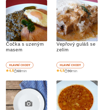
Čočka s uzeným 
Vepřový guláš se 
masem
zelím
HLAVNÍ CHODY
HLAVNÍ CHODY
4,8
4,8
60
min
90
min