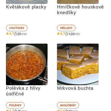
Květákové placky
Hrníčkové houskové 
knedlíky
CHUŤOVKY
PŘÍLOHY
4,7
4,7
25
min
120
min
Polévka z hlívy 
Mrkvová buchta
ústřičné
POLÉVKY
MOUČNÍKY
4,7
4,6