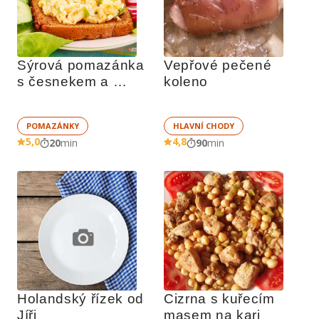
Sýrová pomazánka 
Vepřové pečené 
s česnekem a 
koleno
majonézou
POMAZÁNKY
HLAVNÍ CHODY
5,0
4,8
20
min
90
min
Holandský řízek od 
Cizrna s kuřecím 
Jíři
masem na kari