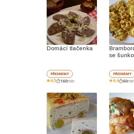
Domácí tlačenka
Bramboro
se šunko
PŘEDKRMY
PŘEDKRMY
4,5
4,4
160
min
60
mi