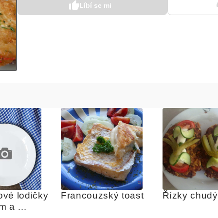
Líbí se mi
vé lodičky 
Francouzský toast
Řízky chud
m a 