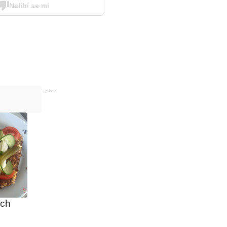
Nelíbí se mi
Reklama
ých