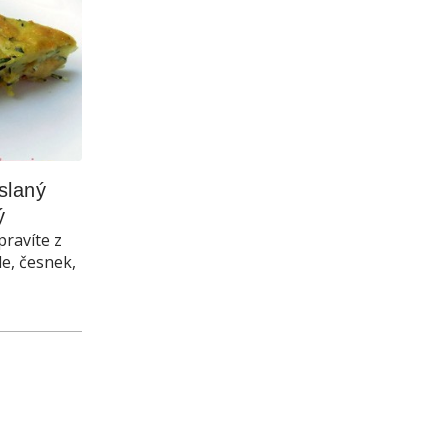
laný 
ý
pravíte z
le, česnek,