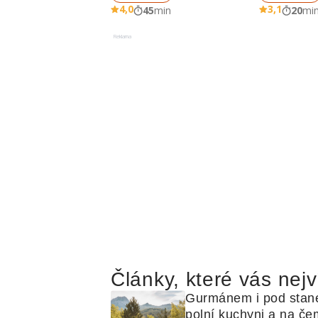
4,0
3,1
45
min
20
mi
Reklama
Články, které vás nejv
Gurmánem i pod stan
polní kuchyni a na čem