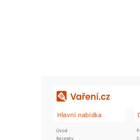
Hlavní nabídka
Úvod
P
Recepty
C