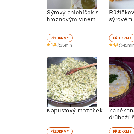
Sýrový chlebíček s 
Růžičkov
hroznovým vínem
sýrovém 
PŘEDKRMY
PŘEDKRMY
4,8
4,5
35
min
45
mi
Kapustový mozeček
Zapékaná
drůbeží 
PŘEDKRMY
PŘEDKRMY