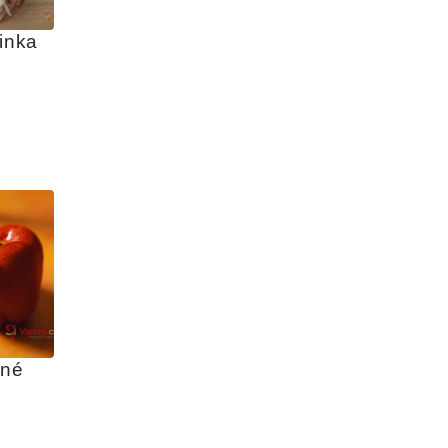
inka
né 
u