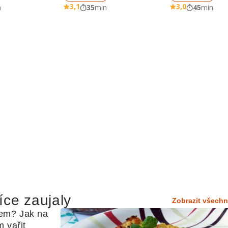
3,1
3,0
n
35
min
45
min
íce zaujaly
Zobrazit všechn
em? Jak na 
 vařit