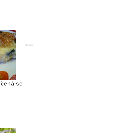
Reklama
čená se 