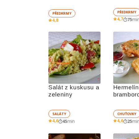
PŘEDKRMY
PŘEDKRMY
4,7
75
mi
4,8
Salát z kuskusu a 
Hermelín 
zeleniny
brambor
těstíčku
SALÁTY
CHUŤOVKY
4,6
4,6
45
min
25
mi