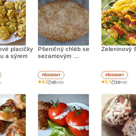
vé placičky 
Pšeničný chléb se 
Zeleninový 
u a sýrem
sezamovým 
semínkem
PŘEDKRMY
PŘEDKRMY
4,3
3,1
n
45
min
30
min