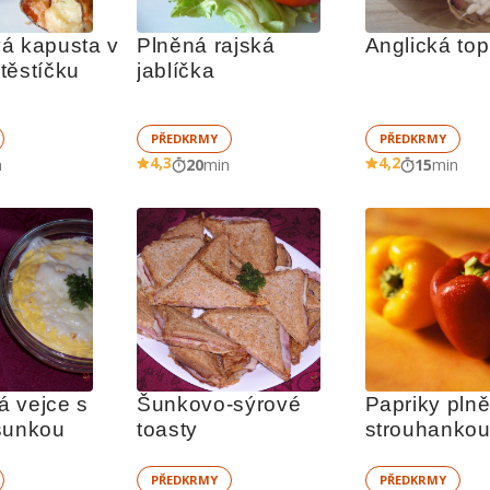
á kapusta v 
Plněná rajská 
Anglická top
těstíčku
jablíčka
PŘEDKRMY
PŘEDKRMY
4,3
4,2
n
20
min
15
min
 vejce s 
Šunkovo-sýrové 
Papriky plně
šunkou
toasty
strouhanko
PŘEDKRMY
PŘEDKRMY