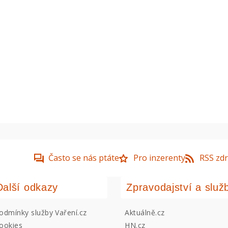
Často se nás ptáte
Pro inzerenty
RSS zdr
Další odkazy
Zpravodajství a služ
odmínky služby Vaření.cz
Aktuálně.cz
ookies
HN.cz