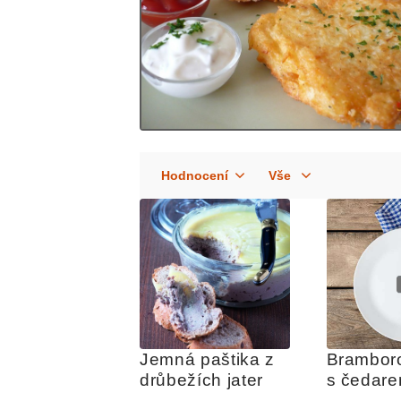
Jemná paštika z 
Bramboro
drůbežích jater
s čedare
slaninou