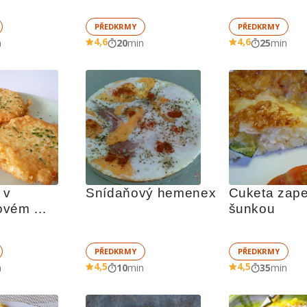
PŘEDKRMY
PŘEDKRMY
4,6
4,6
n
20
min
25
min
v 
Snídaňový hemenex
Cuketa zape
ovém 
šunkou
PŘEDKRMY
PŘEDKRMY
4,5
4,5
n
10
min
35
min