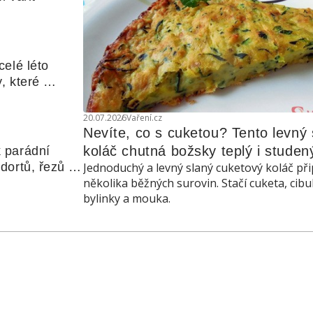
elé léto 
, které 
udle nebo 
20.07.2026
Vaření.cz
Nevíte, co s cuketou? Tento levný s
koláč chutná božsky teplý i studen
 parádní 
ortů, řezů a 
Jednoduchý a levný slaný cuketový koláč při
několika běžných surovin. Stačí cuketa, cibu
bylinky a mouka.