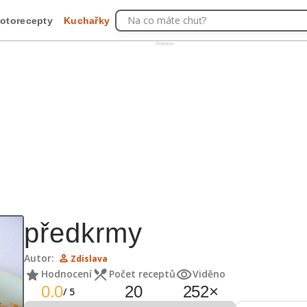
Na co máte chuť?
otorecepty
Kuchařky
Reklama
předkrmy
Autor:
Zdislava
Hodnocení
Počet receptů
Viděno
0.0
20
252
×
/
5