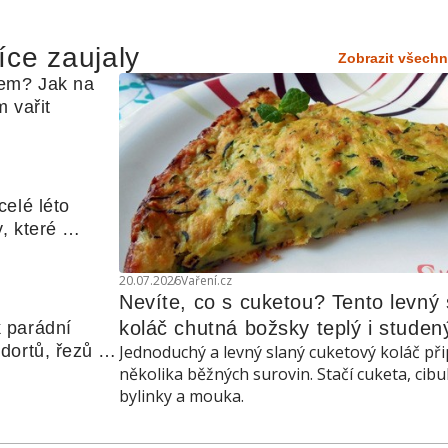
íce zaujaly
Zobrazit všechn
em? Jak na 
 vařit
elé léto 
, které 
udle nebo 
20.07.2026
Vaření.cz
Nevíte, co s cuketou? Tento levný s
koláč chutná božsky teplý i studen
 parádní 
ortů, řezů a 
Jednoduchý a levný slaný cuketový koláč při
několika běžných surovin. Stačí cuketa, cibu
bylinky a mouka.