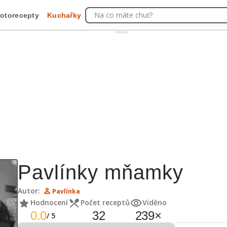
Na co máte chuť?
otorecepty
Kuchařky
Reklama
Pavlínky mňamky
Autor:
Pavlínka
Hodnocení
Počet receptů
Viděno
0.0
32
239
×
/
5