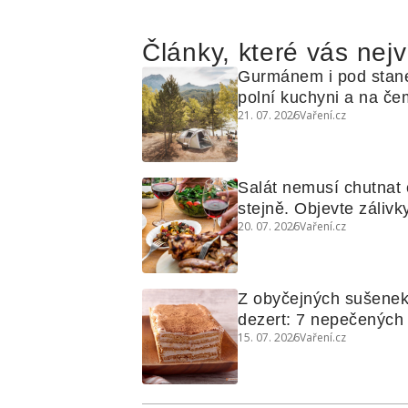
Články, které vás nejv
Gurmánem i pod stan
polní kuchyni a na čem
21. 07. 2026
Vaření.cz
Salát nemusí chutnat c
stejně. Objevte zálivky
20. 07. 2026
Vaření.cz
využijete i na maso, n
grilovanou zeleninu
Z obyčejných sušenek
dezert: 7 nepečených d
15. 07. 2026
Vaření.cz
koláčů