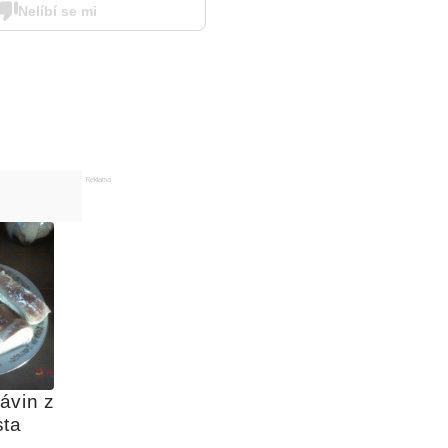
Nelíbí se mi
Reklama
vin z 
sta