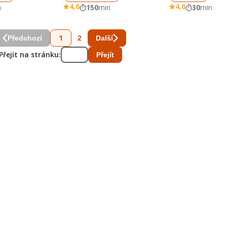
4,6
4,6
n
150
min
30
min
1
2
Předchozí
Další
Přejít na stránku:
Přejít