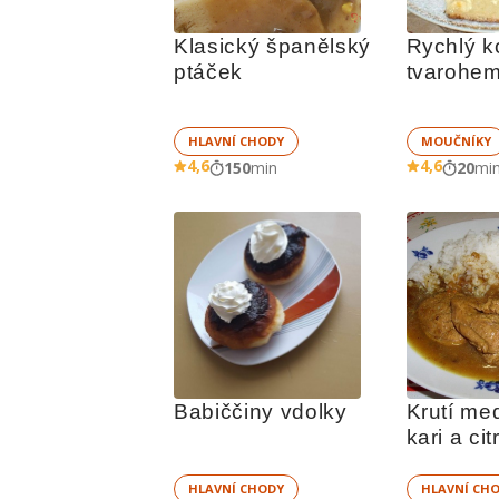
Klasický španělský 
Rychlý ko
ptáček
tvarohe
HLAVNÍ CHODY
MOUČNÍKY
4,6
4,6
150
min
20
mi
Babiččiny vdolky
Krutí med
kari a ci
HLAVNÍ CHODY
HLAVNÍ CH