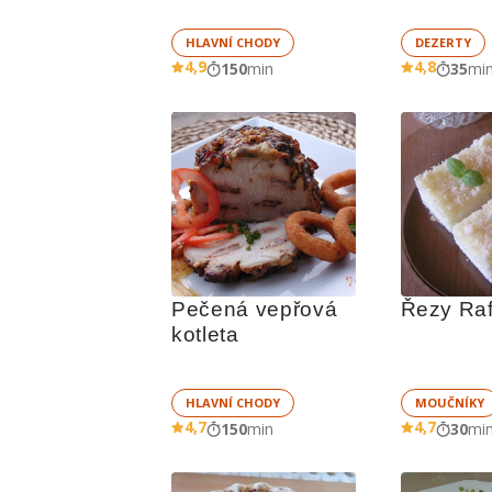
HLAVNÍ CHODY
DEZERTY
4,9
4,8
150
min
35
mi
Pečená vepřová 
Řezy Raf
kotleta
HLAVNÍ CHODY
MOUČNÍKY
4,7
4,7
150
min
30
mi