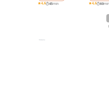
4,6
4,6
45
min
60
mi
Reklama