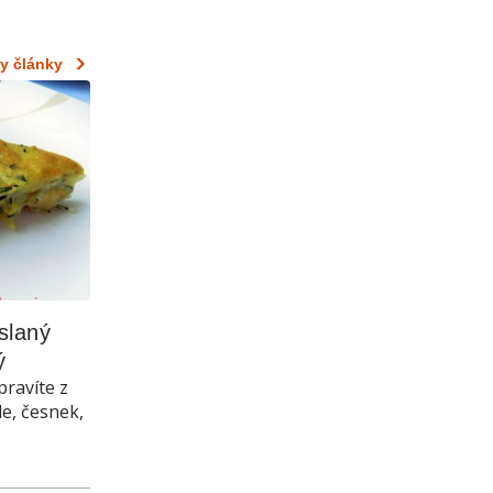
y články
laný 
ý
pravíte z
le, česnek,