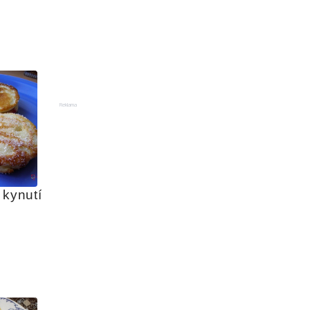
Reklama
 kynutí