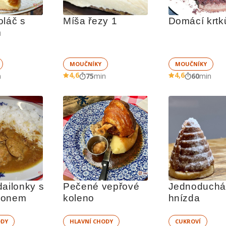
láč s 
Míša řezy 1
Domácí krtk
m
MOUČNÍKY
MOUČNÍKY
4,6
4,6
n
75
min
60
min
ailonky s 
Pečené vepřové 
Jednoduchá 
tronem
koleno
hnízda
ODY
HLAVNÍ CHODY
CUKROVÍ