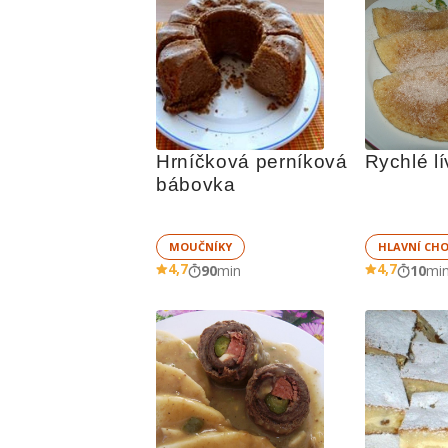
Hrníčková perníková 
Rychlé l
bábovka
MOUČNÍKY
HLAVNÍ CH
4,7
4,7
90
min
10
mi