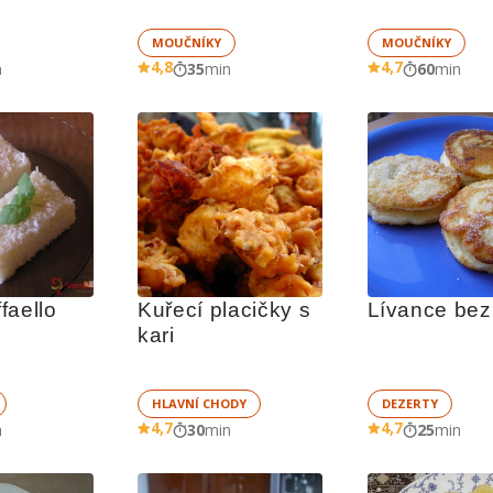
MOUČNÍKY
MOUČNÍKY
4,8
4,7
n
35
min
60
min
faello
Kuřecí placičky s 
Lívance bez
kari
HLAVNÍ CHODY
DEZERTY
4,7
4,7
n
30
min
25
min