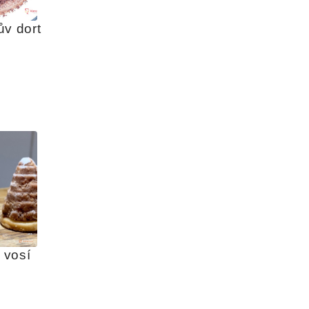
ův dort
vosí 