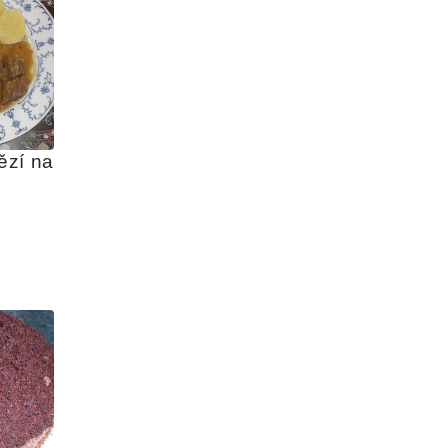
zí na 