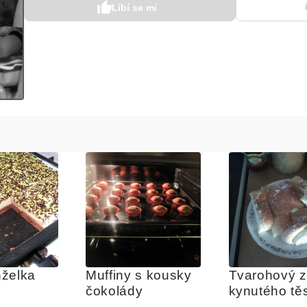
Líbí se mi
želka
Muffiny s kousky 
Tvarohový zá
čokolády
kynutého tě