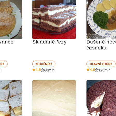
ívance
Skládané řezy
Dušené hově
česneku
ODY
MOUČNÍKY
HLAVNÍ CHODY
4,6
4,6
n
60
min
120
min