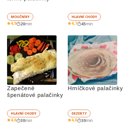
MOUČNÍKY
HLAVNÍ CHODY
4,9
4,7
20
min
45
min
Zapečené 
Hrníčkové palačinky
špenátové palačinky
HLAVNÍ CHODY
DEZERTY
4,6
4,6
30
min
30
min