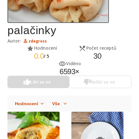
palačinky
Autor:
zdegross
Hodnocení
Počet receptů
0.0
30
/
5
Viděno
6593
×
Líbí se mi
Nelíbí se mi