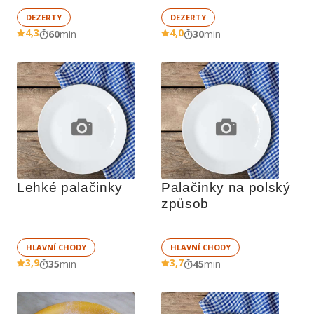
DEZERTY
DEZERTY
4,3
4,0
60
min
30
min
Lehké palačinky
Palačinky na polský 
způsob
HLAVNÍ CHODY
HLAVNÍ CHODY
3,9
3,7
35
min
45
min