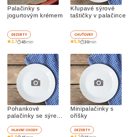
Palačinky s 
Křupavé sýrové 
jogurtovým krémem
taštičky v palačince
DEZERTY
CHUŤOVKY
2,7
5,0
45
min
30
min
Pohankové 
Minipalačinky s 
palačinky se sýrem 
oříšky
roquefort a 
vlašskými ořechy
HLAVNÍ CHODY
DEZERTY
5,0
4,7