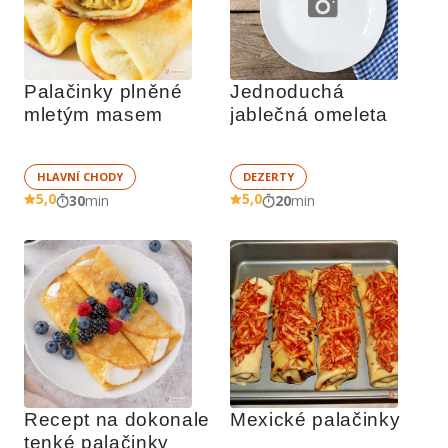
Palačinky plněné 
Jednoduchá 
mletým masem
jablečná omeleta
HLAVNÍ CHODY
DEZERTY
5,0
5,0
30
min
20
min
Recept na dokonale 
Mexické palačinky
tenké palačinky