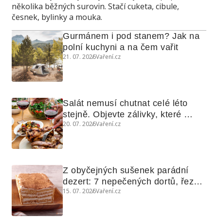
několika běžných surovin. Stačí cuketa, cibule,
česnek, bylinky a mouka.
Gurmánem i pod stanem? Jak na 
polní kuchyni a na čem vařit
21. 07. 2026
Vaření.cz
Salát nemusí chutnat celé léto 
stejně. Objevte zálivky, které 
20. 07. 2026
Vaření.cz
využijete i na maso, nudle nebo 
grilovanou zeleninu
Z obyčejných sušenek parádní 
dezert: 7 nepečených dortů, řezů 
15. 07. 2026
Vaření.cz
a koláčů