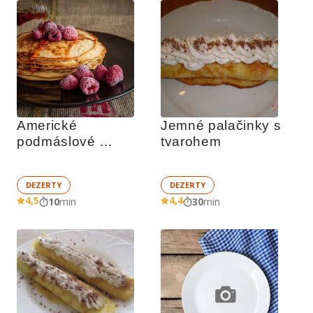
Americké 
Jemné palačinky s 
podmáslové 
tvarohem
palačinky
DEZERTY
DEZERTY
4,5
4,4
10
min
30
min