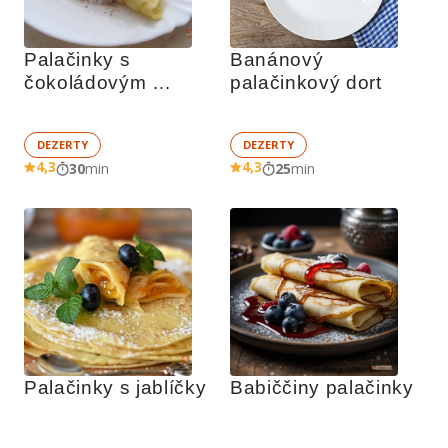
Palačinky s 
Banánový 
čokoládovým 
palačinkový dort
krémem
DEZERTY
DEZERTY
4,3
4,3
30
min
25
min
Palačinky s jablíčky
Babiččiny palačinky