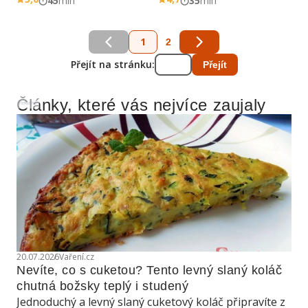
45
min
35
min
1
2
Přejít na stránku:
Přejít
Články, které vás nejvíce zaujaly
Reklama
20.07.2026
Vaření.cz
Nevíte, co s cuketou? Tento levný slaný koláč 
chutná božsky teplý i studený
Jednoduchý a levný slaný cuketový koláč připravíte z