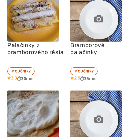
Palačinky z 
Bramborové 
bramborového těsta
palačinky
MOUČNÍKY
MOUČNÍKY
3,3
2,9
30
min
35
min