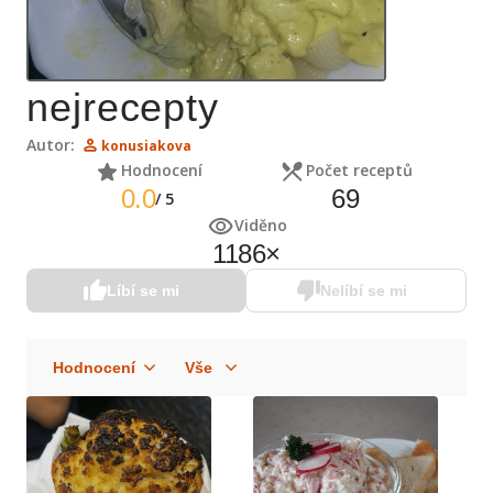
nejrecepty
Autor:
konusiakova
Hodnocení
Počet receptů
0.0
69
/
5
Viděno
1186
×
Líbí se mi
Nelíbí se mi