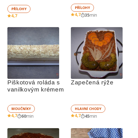
PŘÍLOHY
PŘÍLOHY
4,7
35
min
4,7
Piškotová roláda s 
Zapečená rýže
vanilkovým krémem
MOUČNÍKY
HLAVNÍ CHODY
4,7
4,7
60
min
45
min