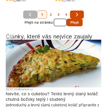
45
min
10
min
1
2
3
4
Přejít na stránku:
Přejít
Články, které vás nejvíce zaujaly
Reklama
20.07.2026
Vaření.cz
Nevíte, co s cuketou? Tento levný slaný koláč 
chutná božsky teplý i studený
Jednoduchý a levný slaný cuketový koláč připravíte z