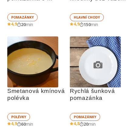
majonézou
POMAZÁNKY
HLAVNÍ CHODY
4,9
4,9
20
min
150
min
Smetanová kmínová 
Rychlá šunková 
polévka
pomazánka 
POLÉVKY
POMAZÁNKY
4,9
4,8
60
min
20
min