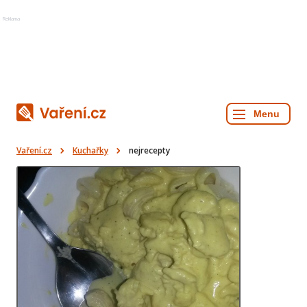
Reklama
Vaření.cz
Kuchařky
nejrecepty