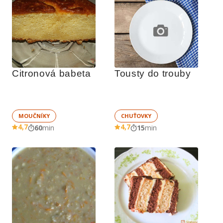
Citronová babeta
Tousty do trouby
MOUČNÍKY
CHUŤOVKY
4,7
4,7
60
min
15
min