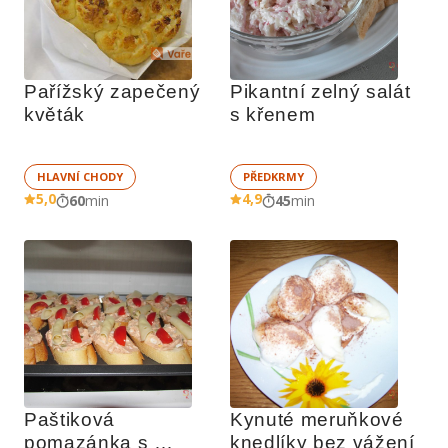
Pařížský zapečený 
Pikantní zelný salát 
květák
s křenem 
HLAVNÍ CHODY
PŘEDKRMY
5,0
4,9
60
min
45
min
Paštiková 
Kynuté meruňkové 
pomazánka s 
knedlíky bez vážení