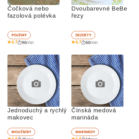
Čočková nebo 
Dvoubarevné BeBe 
fazolová polévka
řezy
POLÉVKY
DEZERTY
4,7
4,7
90
min
60
min
Jednoduchý a rychlý 
Čínská medová 
makovec
marináda
MOUČNÍKY
MARINÁDY
4,6
4,6