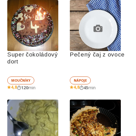
Super čokoládový 
Pečený čaj z ovoce
dort
MOUČNÍKY
NÁPOJE
4,8
4,8
120
min
45
min