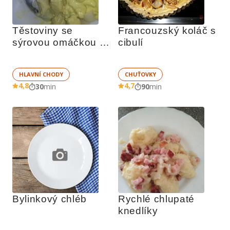
Těstoviny se 
Francouzský koláč s 
sýrovou omáčkou a 
cibulí
kuřecím masem
HLAVNÍ CHODY
CHUŤOVKY
4,8
4,7
30
min
90
min
Bylinkový chléb
Rychlé chlupaté 
knedlíky