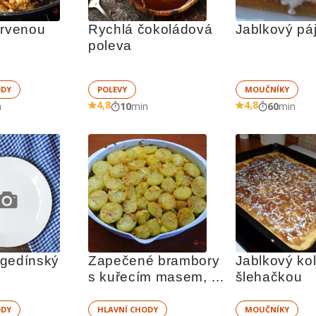
rvenou 
Rychlá čokoládová 
Jablkový pá
poleva
ODY
POLEVY
MOUČNÍKY
4,8
4,8
n
10
min
60
min
gedínský 
Zapečené brambory 
Jablkový kol
s kuřecím masem, 
šlehačkou
brokolicí a zeleninou
ODY
HLAVNÍ CHODY
MOUČNÍKY