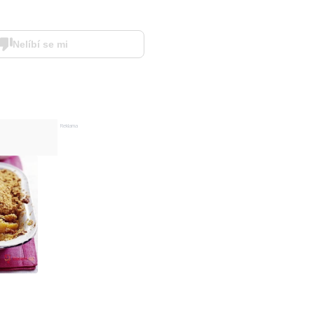
Nelíbí se mi
Reklama