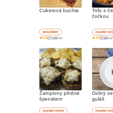
Cuketová buchta
Tofu s če
čočkou
MOUČNÍKY
HLAVNÍ CH
4,8
4,8
120
min
20
mi
Žampiony plněné 
Dobrý se
špenátem
guláš 
HLAVNÍ CHODY
HLAVNÍ CH