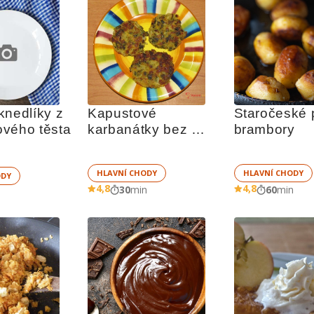
nedlíky z 
Kapustové 
Staročeské 
vého těsta
karbanátky bez 
brambory
masa
HLAVNÍ CHODY
HLAVNÍ CHODY
ODY
4,8
4,8
30
min
60
min