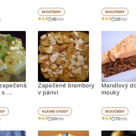
MOUČNÍKY
MOUČNÍKY
4,9
4,9
n
45
min
20
min
 zapečená 
Zapečené brambory 
Mandlový dor
 s 
v pánvi
mouky
em
ODY
HLAVNÍ CHODY
MOUČNÍKY
4,9
4,9
n
30
min
75
min