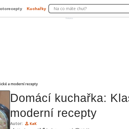
Na co máte chuť?
otorecepty
Kuchařky
Reklama
ické a moderní recepty
Domácí kuchařka: Kla
moderní recepty
Autor:
KaK