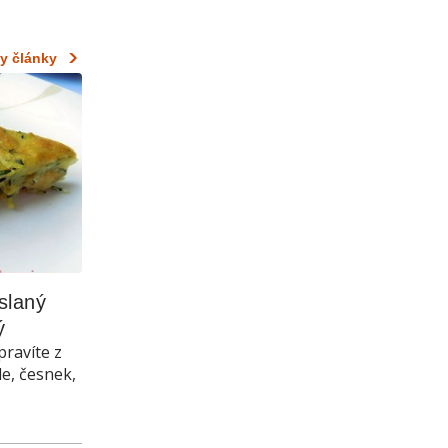
y články
laný 
ý
pravíte z
le, česnek,