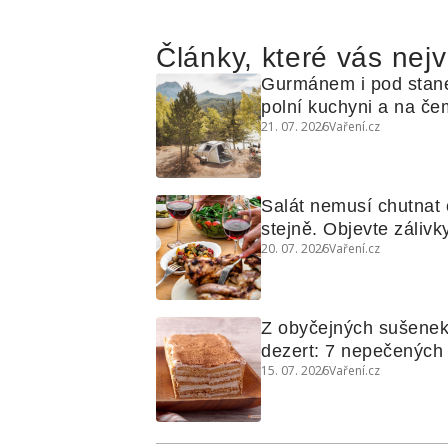
Články, které vás nejv
Gurmánem i pod stan
polní kuchyni a na čem
21. 07. 2026
Vaření.cz
Salát nemusí chutnat c
stejně. Objevte zálivky
20. 07. 2026
Vaření.cz
využijete i na maso, n
grilovanou zeleninu
Z obyčejných sušenek
dezert: 7 nepečených d
15. 07. 2026
Vaření.cz
koláčů