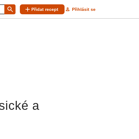
Přidat recept
Přihlásit se
sické a