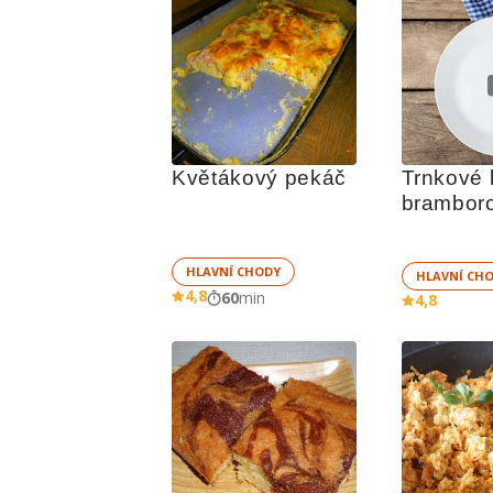
Květákový pekáč
Trnkové k
bramboro
HLAVNÍ CHODY
HLAVNÍ CH
4,8
60
min
4,8