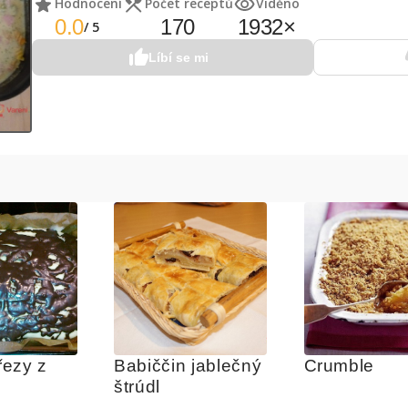
Hodnocení
Počet receptů
Viděno
0.0
170
1932
×
/
5
Líbí se mi
ezy z 
Babiččin jablečný 
Crumble
štrúdl