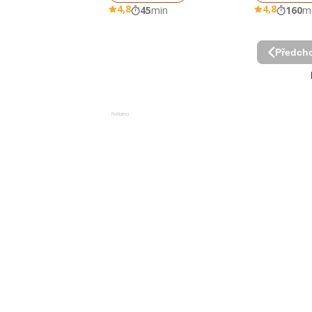
4,8
4,8
45
min
160
m
Předcho
Reklama