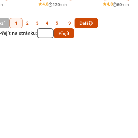
4,8
4,8
in
120
min
60
min
1
...
2
3
4
5
9
zí
Další
Přejít na stránku:
Přejít