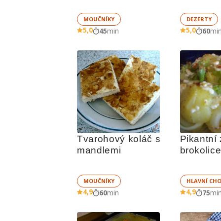
MOUČNÍKY
DEZERTY
5,0
5,0
45
min
60
mi
Tvarohový koláč s 
Pikantní
mandlemi
brokolice
brambor
MOUČNÍKY
HLAVNÍ CH
4,9
4,9
60
min
75
mi