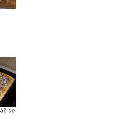
j
áč se 