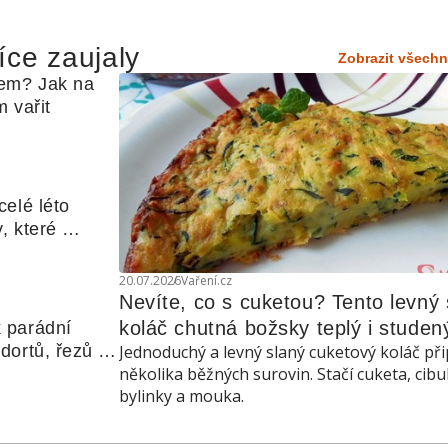
íce zaujaly
Zobrazit všechn
em? Jak na 
 vařit
elé léto 
, které 
udle nebo 
20.07.2026
Vaření.cz
Nevíte, co s cuketou? Tento levný s
koláč chutná božsky teplý i studen
 parádní 
ortů, řezů a 
Jednoduchý a levný slaný cuketový koláč při
několika běžných surovin. Stačí cuketa, cibu
bylinky a mouka.