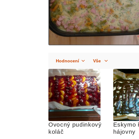
Ovocný pudinkový 
Eskymo ř
koláč
hájovny