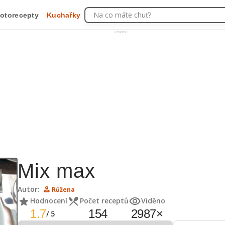
Na co máte chuť?
otorecepty
Kuchařky
Reklama
Mix max
Autor:
Růžena
Hodnocení
Počet receptů
Viděno
1.7
154
2987
×
/
5