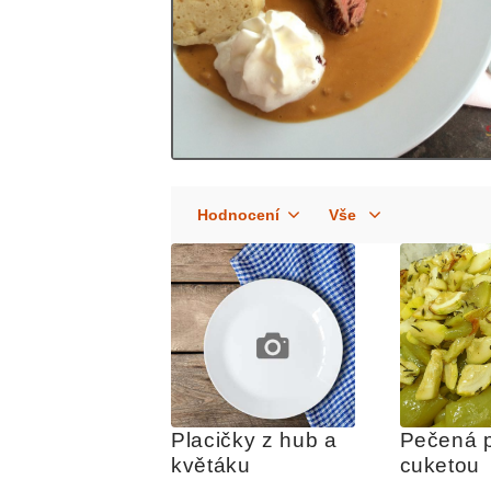
Placičky z hub a 
Pečená p
květáku
cuketou 