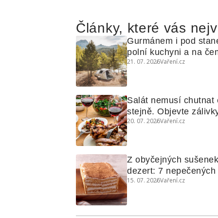
Články, které vás nejv
Gurmánem i pod stan
polní kuchyni a na čem
21. 07. 2026
Vaření.cz
Salát nemusí chutnat c
stejně. Objevte zálivky
20. 07. 2026
Vaření.cz
využijete i na maso, n
grilovanou zeleninu
Z obyčejných sušenek
dezert: 7 nepečených d
15. 07. 2026
Vaření.cz
koláčů