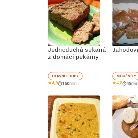
Jednoduchá sekaná 
Jahodov
z domácí pekárny
HLAVNÍ CHODY
MOUČNÍKY
4,9
4,8
160
min
45
mi