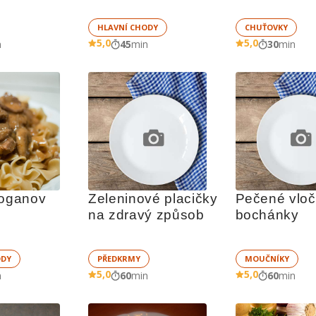
HLAVNÍ CHODY
CHUŤOVKY
5,0
5,0
n
45
min
30
min
roganov
Zeleninové placičky 
Pečené vloč
na zdravý způsob
bochánky
ODY
PŘEDKRMY
MOUČNÍKY
5,0
5,0
n
60
min
60
min