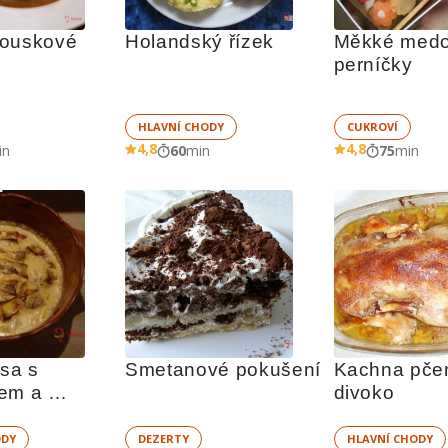
ouskové 
Holandský řízek
Měkké medo
perníčky
HLAVNÍ CHODY
CUKROVÍ
4,8
4,8
in
60
min
75
min
sa s 
Smetanové pokušení
Kachna pčen
em a 
divoko
u
ODY
DEZERTY
HLAVNÍ CHODY