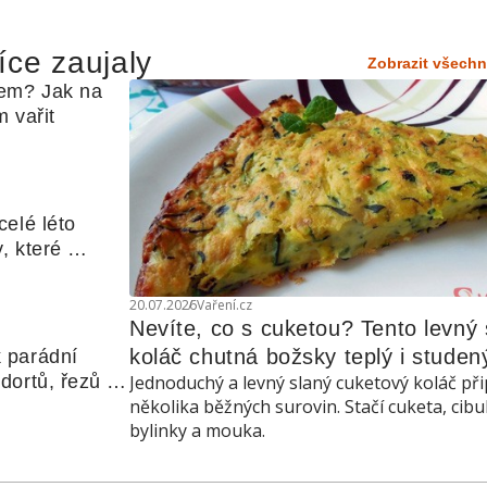
íce zaujaly
Zobrazit všechn
em? Jak na 
 vařit
elé léto 
, které 
udle nebo 
20.07.2026
Vaření.cz
Nevíte, co s cuketou? Tento levný s
koláč chutná božsky teplý i studen
 parádní 
ortů, řezů a 
Jednoduchý a levný slaný cuketový koláč při
několika běžných surovin. Stačí cuketa, cibu
bylinky a mouka.