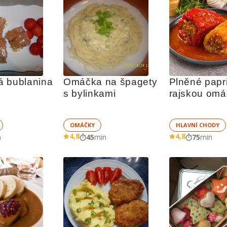
á bublanina
Omáčka na špagety 
Plněné papri
s bylinkami
rajskou omá
čerstvých ra
OMÁČKY
HLAVNÍ CHODY
4,8
4,8
n
45
min
75
min