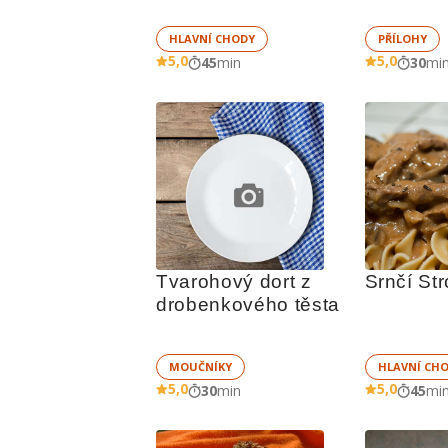
HLAVNÍ CHODY
PŘÍLOHY
5,0
5,0
45
min
30
mi
Tvarohový dort z 
Srnčí St
drobenkového těsta
MOUČNÍKY
HLAVNÍ CH
5,0
5,0
30
min
45
mi