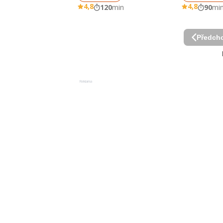
4,8
4,8
120
min
90
mi
Předcho
Reklama