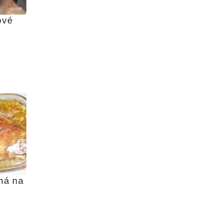
vé 
á na 