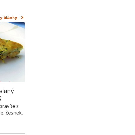
y články
laný 
ý
pravíte z
le, česnek,