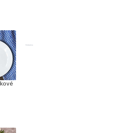
Reklama
kové 