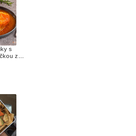
ky s 
čkou z 
jčat