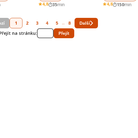
4,8
4,8
n
35
min
150
min
1
...
2
3
4
5
8
zí
Další
Přejít na stránku:
Přejít