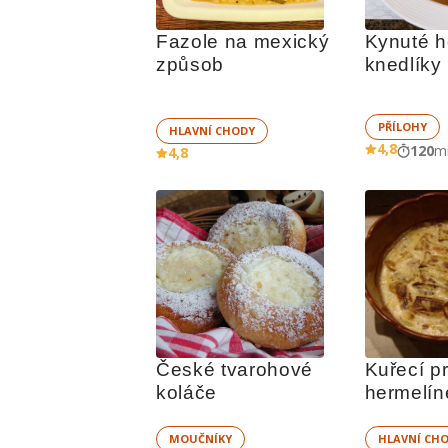
Fazole na mexický 
Kynuté h
způsob
knedlíky
PŘÍLOHY
HLAVNÍ CHODY
4,8
120
m
4,8
České tvarohové 
Kuřecí pr
koláče
hermelín
smetano
MOUČNÍKY
HLAVNÍ CH