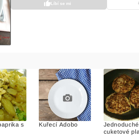
Líbí se mi
aprika s 
Kuřecí Adobo
Jednoduché
cuketové pl