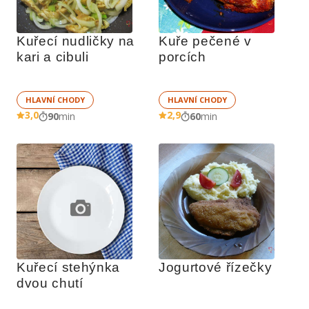
Kuřecí nudličky na 
Kuře pečené v 
kari a cibuli
porcích
HLAVNÍ CHODY
HLAVNÍ CHODY
3,0
2,9
90
min
60
min
Kuřecí stehýnka 
Jogurtové řízečky
dvou chutí