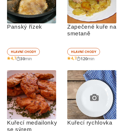
Panský řízek
Zapečené kuře na 
smetaně
HLAVNÍ CHODY
HLAVNÍ CHODY
4,7
4,7
30
min
120
min
Kuřecí medailonky 
Kuřecí rychlovka
se sýrem