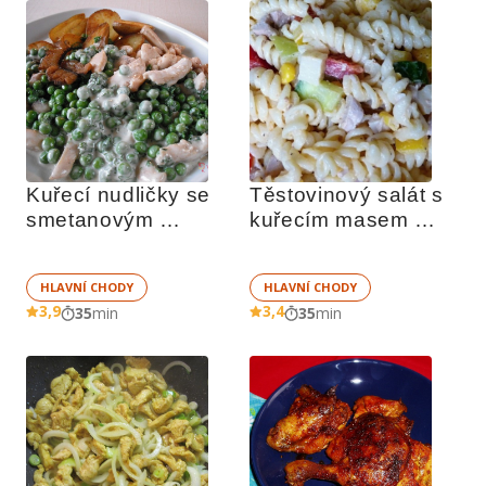
Kuřecí nudličky se 
Těstovinový salát s 
smetanovým 
kuřecím masem 
hráškem
podle Camela
HLAVNÍ CHODY
HLAVNÍ CHODY
3,9
3,4
35
min
35
min