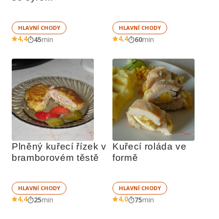
HLAVNÍ CHODY
HLAVNÍ CHODY
4,4
4,4
45
min
60
min
Plněný kuřecí řízek v 
Kuřecí roláda ve 
bramborovém těstě
formě
HLAVNÍ CHODY
HLAVNÍ CHODY
4,4
4,0
25
min
75
min