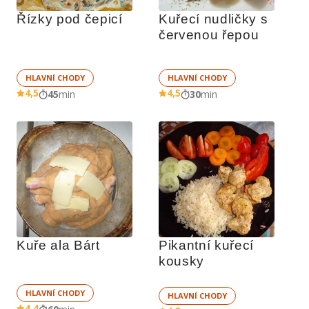
Řízky pod čepicí
Kuřecí nudličky s 
červenou řepou
HLAVNÍ CHODY
HLAVNÍ CHODY
4,5
4,5
45
min
30
min
Kuře ala Bárt
Pikantní kuřecí 
kousky
HLAVNÍ CHODY
HLAVNÍ CHODY
4,4