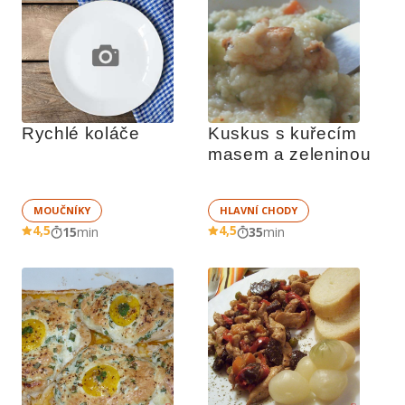
Rychlé koláče
Kuskus s kuřecím 
masem a zeleninou
MOUČNÍKY
HLAVNÍ CHODY
4,5
4,5
15
min
35
min