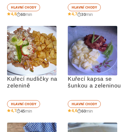
HLAVNÍ CHODY
HLAVNÍ CHODY
4,8
4,7
60
min
30
min
Kuřecí nudličky na 
Kuřecí kapsa se 
zelenině
šunkou a zeleninou
HLAVNÍ CHODY
HLAVNÍ CHODY
4,7
4,6
45
min
60
min