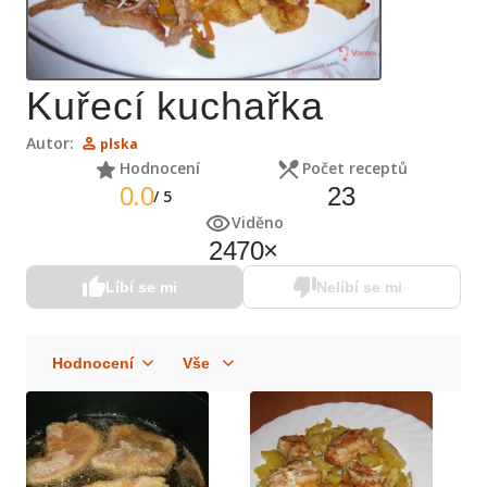
Kuřecí kuchařka
Autor:
plska
Hodnocení
Počet receptů
0.0
23
/
5
Viděno
2470
×
Líbí se mi
Nelíbí se mi