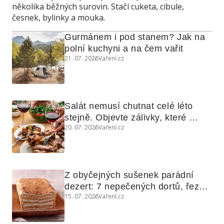
několika běžných surovin. Stačí cuketa, cibule,
česnek, bylinky a mouka.
Gurmánem i pod stanem? Jak na 
polní kuchyni a na čem vařit
21. 07. 2026
Vaření.cz
Salát nemusí chutnat celé léto 
stejně. Objevte zálivky, které 
20. 07. 2026
Vaření.cz
využijete i na maso, nudle nebo 
grilovanou zeleninu
Z obyčejných sušenek parádní 
dezert: 7 nepečených dortů, řezů 
15. 07. 2026
Vaření.cz
a koláčů