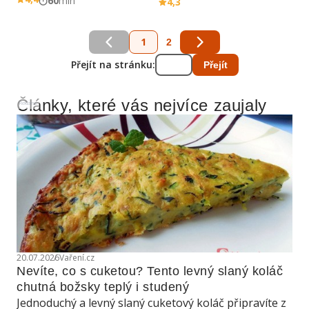
60
min
4,3
1
2
Přejít na stránku:
Přejít
Články, které vás nejvíce zaujaly
Reklama
20.07.2026
Vaření.cz
Nevíte, co s cuketou? Tento levný slaný koláč 
chutná božsky teplý i studený
Jednoduchý a levný slaný cuketový koláč připravíte z