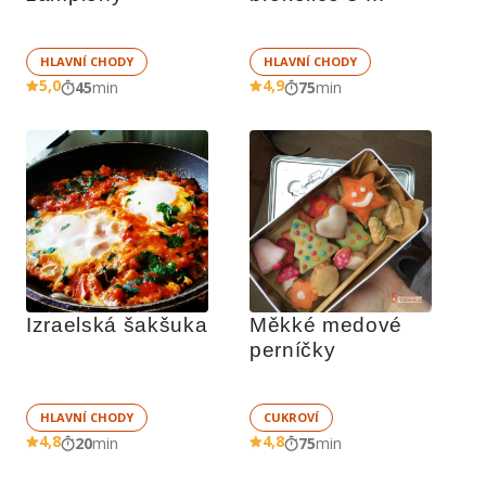
bramborem
HLAVNÍ CHODY
HLAVNÍ CHODY
5,0
4,9
45
min
75
min
Izraelská šakšuka
Měkké medové 
perníčky
HLAVNÍ CHODY
CUKROVÍ
4,8
4,8
20
min
75
min