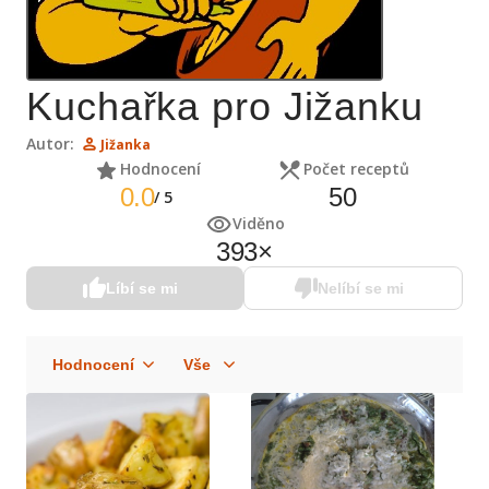
Kuchařka pro Jižanku
Autor:
Jižanka
Hodnocení
Počet receptů
0.0
50
/
5
Viděno
393
×
Líbí se mi
Nelíbí se mi