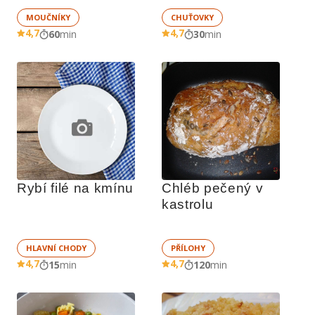
MOUČNÍKY
CHUŤOVKY
4,7
4,7
60
min
30
min
Rybí filé na kmínu
Chléb pečený v 
kastrolu
HLAVNÍ CHODY
PŘÍLOHY
4,7
4,7
15
min
120
min