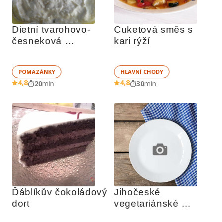
Dietní tvarohovo-
Cuketová směs s 
česneková 
kari rýží
pomazánka
POMAZÁNKY
HLAVNÍ CHODY
4,8
4,8
20
min
30
min
Ďáblíkův čokoládový 
Jihočeské 
dort
vegetariánské 
zelňáky