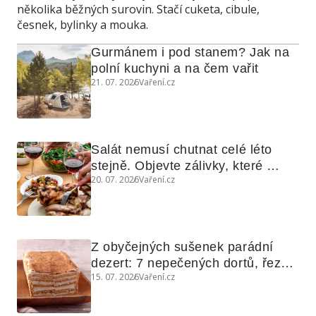
několika běžných surovin. Stačí cuketa, cibule,
česnek, bylinky a mouka.
Gurmánem i pod stanem? Jak na 
polní kuchyni a na čem vařit
21. 07. 2026
Vaření.cz
Salát nemusí chutnat celé léto 
stejně. Objevte zálivky, které 
20. 07. 2026
Vaření.cz
využijete i na maso, nudle nebo 
grilovanou zeleninu
Z obyčejných sušenek parádní 
dezert: 7 nepečených dortů, řezů 
15. 07. 2026
Vaření.cz
a koláčů