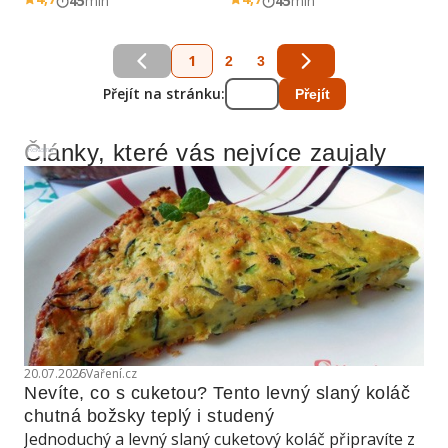
45
min
45
min
1
2
3
Přejít na stránku:
Přejít
Články, které vás nejvíce zaujaly
Reklama
20.07.2026
Vaření.cz
Nevíte, co s cuketou? Tento levný slaný koláč 
chutná božsky teplý i studený
Jednoduchý a levný slaný cuketový koláč připravíte z