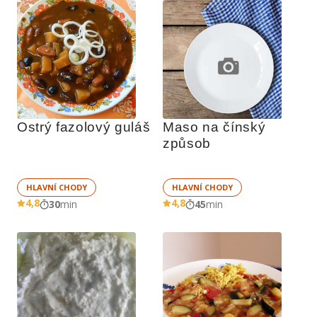
Ostrý fazolový guláš
Maso na čínský 
způsob
HLAVNÍ CHODY
HLAVNÍ CHODY
4,8
4,8
30
min
45
min