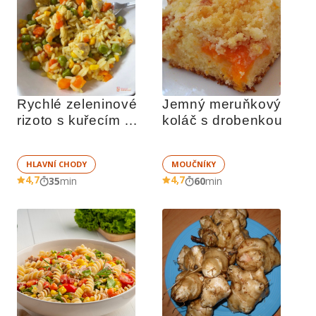
Rychlé zeleninové 
Jemný meruňkový 
rizoto s kuřecím 
koláč s drobenkou 
masem
HLAVNÍ CHODY
MOUČNÍKY
4,7
4,7
35
min
60
min