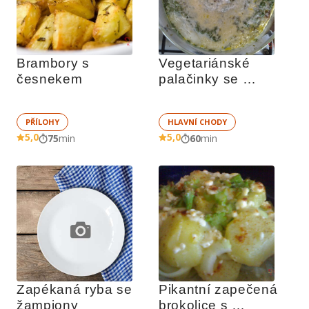
Brambory s 
Vegetariánské 
česnekem
palačinky se 
špenátem
PŘÍLOHY
HLAVNÍ CHODY
5,0
5,0
75
min
60
min
Zapékaná ryba se 
Pikantní zapečená 
žampiony
brokolice s 