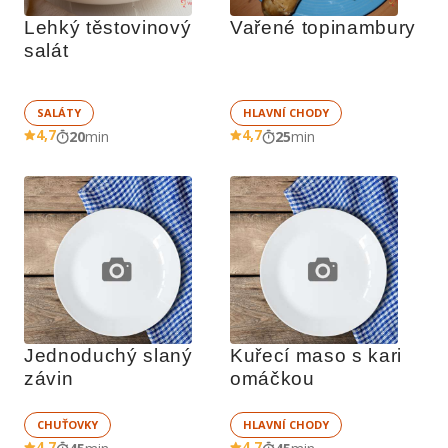
Lehký těstovinový 
Vařené topinambury
salát
SALÁTY
HLAVNÍ CHODY
4,7
4,7
20
min
25
min
Jednoduchý slaný 
Kuřecí maso s kari 
závin
omáčkou
CHUŤOVKY
HLAVNÍ CHODY
4,7
4,7