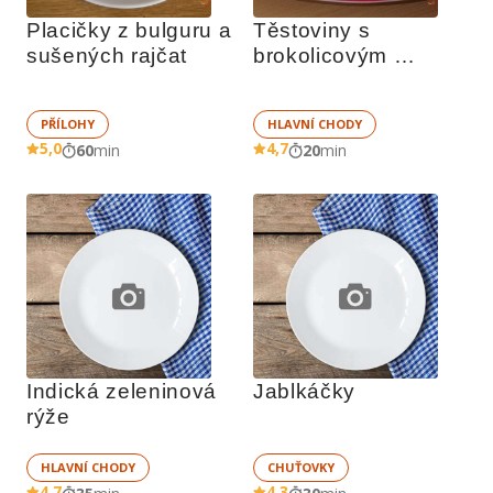
Placičky z bulguru a 
Těstoviny s 
sušených rajčat
brokolicovým 
pestem
PŘÍLOHY
HLAVNÍ CHODY
5,0
4,7
60
min
20
min
Indická zeleninová 
Jablkáčky
rýže
HLAVNÍ CHODY
CHUŤOVKY
4,7
4,3