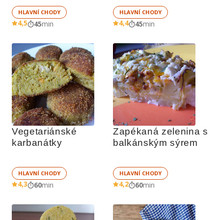
HLAVNÍ CHODY
HLAVNÍ CHODY
4,5
4,4
45
min
45
min
Vegetariánské 
Zapékaná zelenina s 
karbanátky 
balkánským sýrem
HLAVNÍ CHODY
HLAVNÍ CHODY
4,3
4,2
60
min
60
min