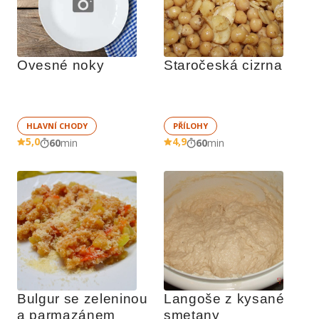
Ovesné noky
Staročeská cizrna
HLAVNÍ CHODY
PŘÍLOHY
5,0
4,9
60
min
60
min
Bulgur se zeleninou 
Langoše z kysané 
a parmazánem
smetany