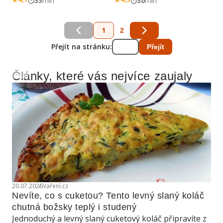
35
min
30
min
1
2
Přejít na stránku:
Přejít
Články, které vás nejvíce zaujaly
Reklama
20.07.2026
Vaření.cz
Nevíte, co s cuketou? Tento levný slaný koláč 
chutná božsky teplý i studený
Jednoduchý a levný slaný cuketový koláč připravíte z