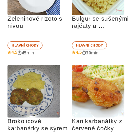
Zeleninové rizoto s 
Bulgur se sušenými 
nivou
rajčaty a 
parmazánem
HLAVNÍ CHODY
HLAVNÍ CHODY
4,5
4,5
45
min
30
min
Brokolicové 
Kari karbanátky z 
karbanátky se sýrem
červené čočky