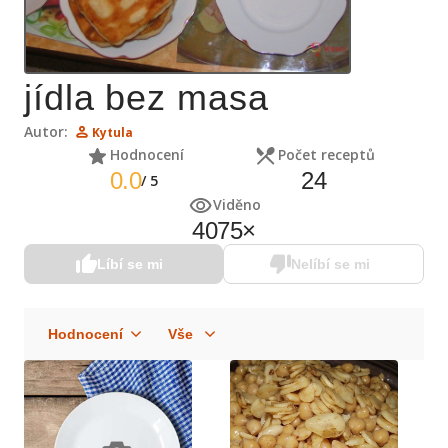
jídla bez masa
Autor:
Kytula
Hodnocení
Počet receptů
0.0
24
/
5
Viděno
4075
×
Líbí se mi
Nelíbí se mi