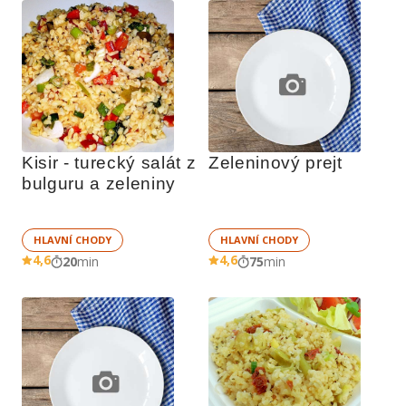
Kisir - turecký salát z 
Zeleninový prejt
bulguru a zeleniny
HLAVNÍ CHODY
HLAVNÍ CHODY
4,6
4,6
20
min
75
min