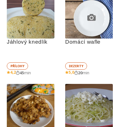
Jáhlový knedlík 
Domácí wafle
PŘÍLOHY
DEZERTY
4,2
5,0
45
min
20
min