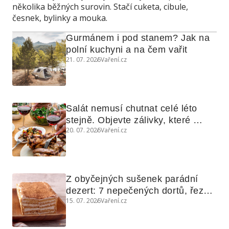
několika běžných surovin. Stačí cuketa, cibule,
česnek, bylinky a mouka.
Gurmánem i pod stanem? Jak na 
polní kuchyni a na čem vařit
21. 07. 2026
Vaření.cz
Salát nemusí chutnat celé léto 
stejně. Objevte zálivky, které 
20. 07. 2026
Vaření.cz
využijete i na maso, nudle nebo 
grilovanou zeleninu
Z obyčejných sušenek parádní 
dezert: 7 nepečených dortů, řezů 
15. 07. 2026
Vaření.cz
a koláčů