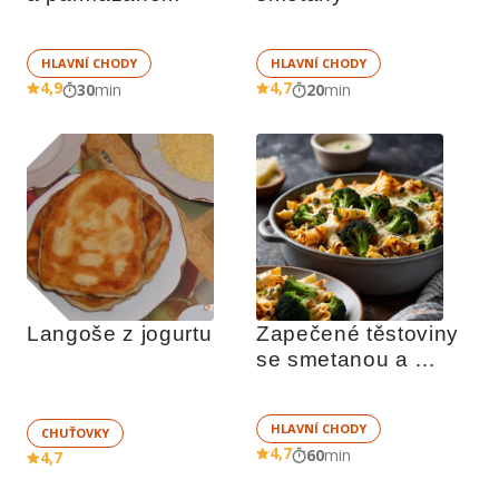
HLAVNÍ CHODY
HLAVNÍ CHODY
4,9
4,7
30
min
20
min
Langoše z jogurtu
Zapečené těstoviny 
se smetanou a 
brokolicí
HLAVNÍ CHODY
CHUŤOVKY
4,7
60
min
4,7