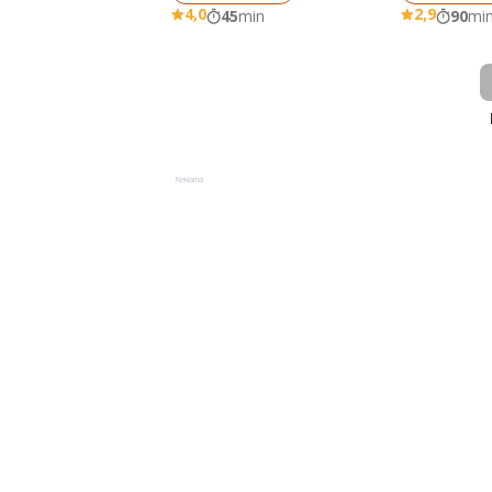
4,0
2,9
45
min
90
mi
Reklama