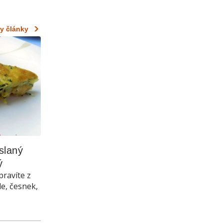
y články
laný 
ý
pravíte z
le, česnek,