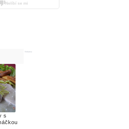
Nelíbí se mi
Reklama
 s 
máčkou