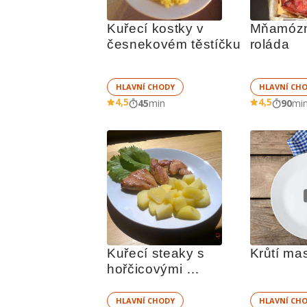
Kuřecí kostky v 
Mňamózní
česnekovém těstíčku
roláda
HLAVNÍ CHODY
HLAVNÍ CH
4,5
4,5
45
min
90
mi
Kuřecí steaky s 
Krůtí ma
hořčicovými 
americkými 
bramborami
HLAVNÍ CHODY
HLAVNÍ CH