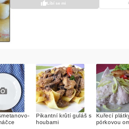
Líbí se mi
smetanovo-
Pikantní krůtí guláš s 
Kuřecí plátky
máčce
houbami
pórkovou o