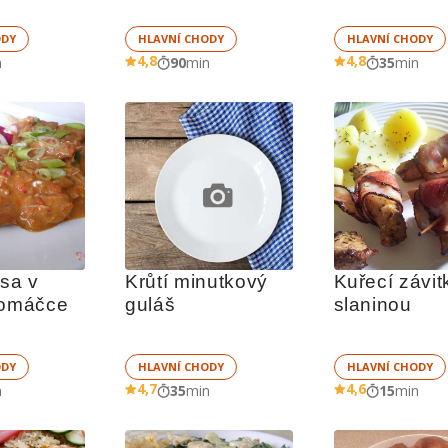
ODY
HLAVNÍ CHODY
HLAVNÍ CHODY
4,8
4,8
n
90
min
35
min
sa v 
Krůtí minutkový 
Kuřecí závitk
 omáčce
guláš
slaninou
ODY
HLAVNÍ CHODY
HLAVNÍ CHODY
4,7
4,6
n
35
min
15
min