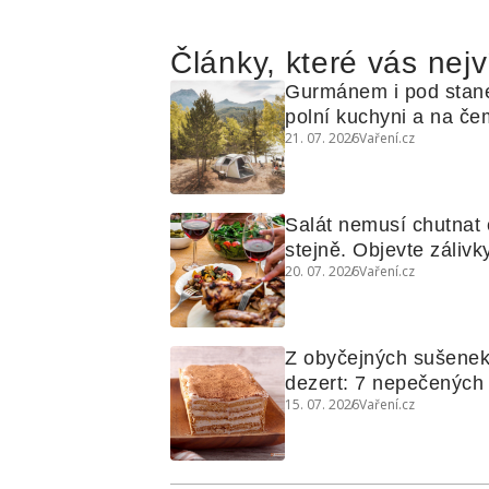
Články, které vás nejv
Gurmánem i pod stan
polní kuchyni a na čem
21. 07. 2026
Vaření.cz
Salát nemusí chutnat c
stejně. Objevte zálivky
20. 07. 2026
Vaření.cz
využijete i na maso, n
grilovanou zeleninu
Z obyčejných sušenek
dezert: 7 nepečených d
15. 07. 2026
Vaření.cz
koláčů