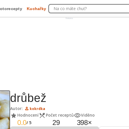
Na co máte chuť?
otorecepty
Kuchařky
Reklama
drůbež
Autor:
kokrdka
Hodnocení
Počet receptů
Viděno
0.0
29
398
×
/
5