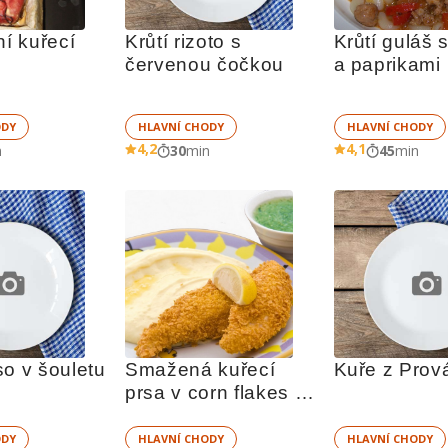
 kuřecí 
Krůtí rizoto s 
Krůtí guláš s
červenou čočkou
a paprikami
ODY
HLAVNÍ CHODY
HLAVNÍ CHODY
4,2
4,1
n
30
min
45
min
so v šouletu
Smažená kuřecí 
Kuře z Prov
prsa v corn flakes s 
kaší a okurkovým 
želé
ODY
HLAVNÍ CHODY
HLAVNÍ CHODY