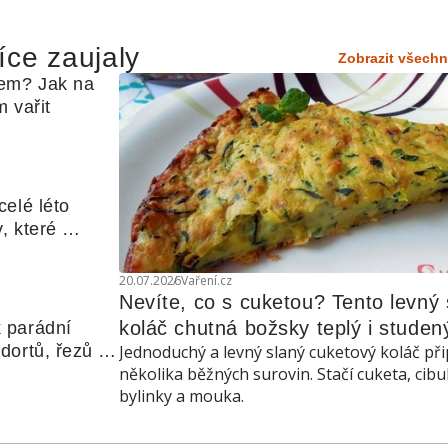
íce zaujaly
Zobrazit všechn
em? Jak na 
 vařit
elé léto 
, které 
udle nebo 
20.07.2026
Vaření.cz
Nevíte, co s cuketou? Tento levný s
koláč chutná božsky teplý i studen
 parádní 
ortů, řezů a 
Jednoduchý a levný slaný cuketový koláč při
několika běžných surovin. Stačí cuketa, cibu
bylinky a mouka.