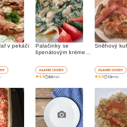
laf v pekáči
Palačinky se 
Sněhový kuř
špenátovým krémem 
a kuřecím masem
ODY
HLAVNÍ CHODY
HLAVNÍ CHODY
4,6
4,6
n
60
min
10
min