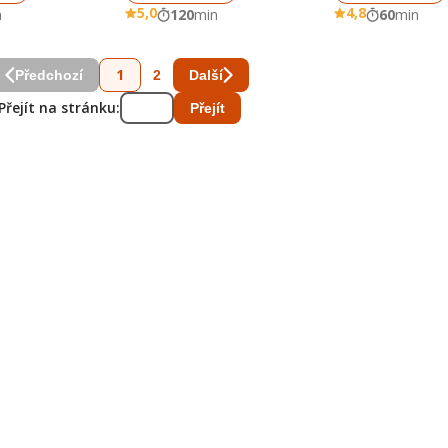
5,0
4,8
n
120
min
60
min
1
2
Předchozí
Další
Přejít na stránku:
Přejít