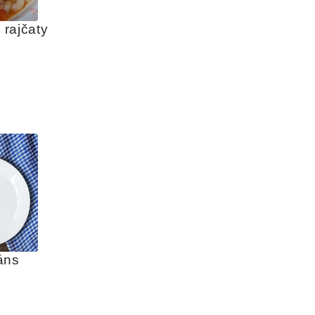
 rajčaty 
áns