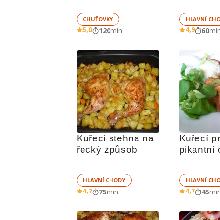
CHUŤOVKY
HLAVNÍ CH
5,0
4,9
120
min
60
mi
Kuřecí stehna na 
Kuřecí pr
řecký způsob
pikantní
HLAVNÍ CHODY
HLAVNÍ CH
4,7
4,7
75
min
45
mi