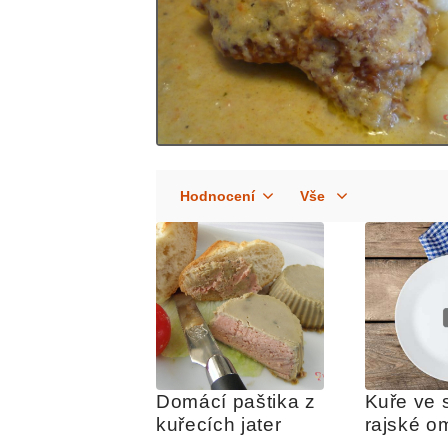
Domácí paštika z 
Kuře ve 
kuřecích jater
rajské o