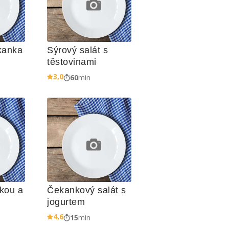
anka 
Sýrový salát s 
těstovinami
3,0
60
min
kou a 
Čekankový salát s 
jogurtem
4,6
15
min