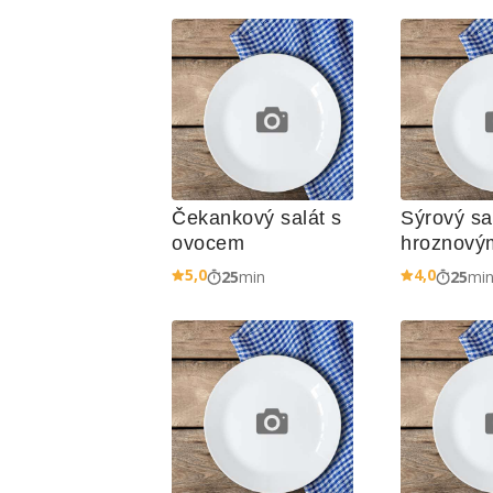
Čekankový salát s 
Sýrový sal
ovocem
hroznový
5,0
4,0
25
min
25
mi