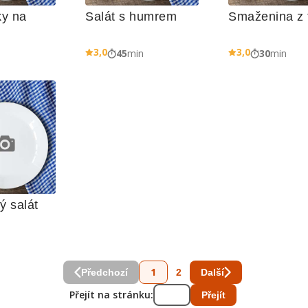
ky na 
Salát s humrem
Smaženina z 
3,0
3,0
n
45
min
30
min
 salát
n
1
2
Předchozí
Další
Přejít na stránku:
Přejít