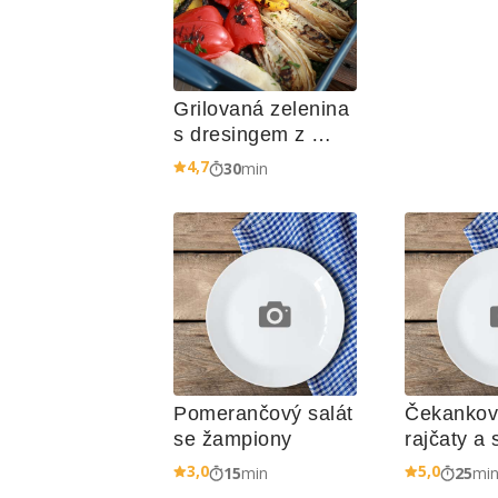
Grilovaná zelenina 
s dresingem z 
pečeného česneku
4,7
30
min
Pomerančový salát 
Čekankový
se žampiony
rajčaty a
3,0
5,0
15
min
25
mi