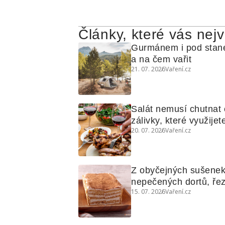
Články, které vás nejv
Gurmánem i pod stane
a na čem vařit
21. 07. 2026
Vaření.cz
Salát nemusí chutnat c
zálivky, které využije
20. 07. 2026
Vaření.cz
grilovanou zeleninu
Z obyčejných sušenek 
nepečených dortů, ře
15. 07. 2026
Vaření.cz