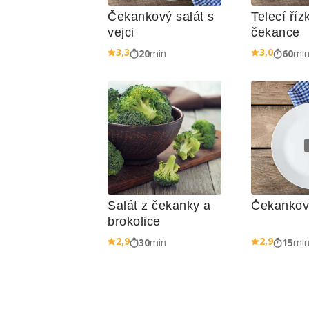
Čekankový salát s 
Telecí říz
vejci
čekance
3,3
3,0
20
min
60
mi
Salát z čekanky a 
Čekankový
brokolice
2,9
2,9
30
min
15
mi