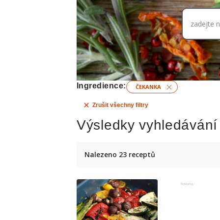
zadejte 
Ingredience:
ČEKANKA
Zrušit všechny filtry
Výsledky vyhledávání
Nalezeno 23 receptů
Reklama