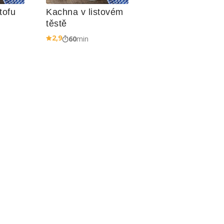
tofu
Kachna v listovém 
těstě
2,9
60
min