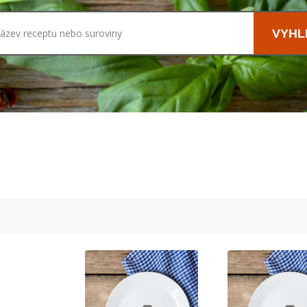
název receptu nebo suroviny
VYHL