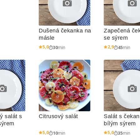
Dušená čekanka na 
Zapečená ček
másle
se sýrem
5,0
2,9
30
min
45
min
 salát s 
Citrusový salát
Salát s čekan
 sýrem
bílým sýrem
5,0
5,0
n
10
min
35
min