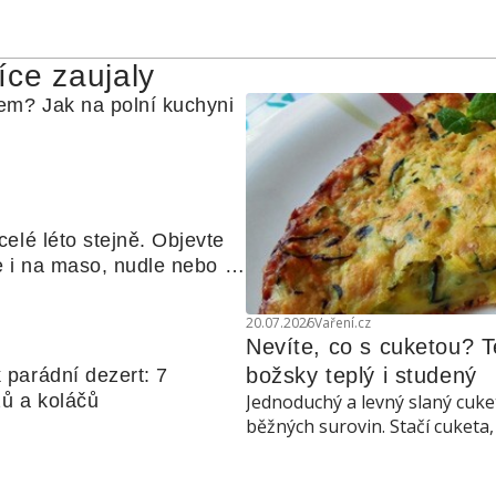
íce zaujaly
m? Jak na polní kuchyni 
elé léto stejně. Objevte 
te i na maso, nudle nebo 
20.07.2026
Vaření.cz
Nevíte, co s cuketou? T
božsky teplý i studený
parádní dezert: 7 
zů a koláčů
Jednoduchý a levný slaný cuket
běžných surovin. Stačí cuketa,