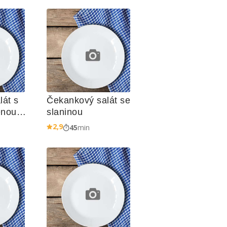
át s 
Čekankový salát se 
nou 
slaninou
2,9
45
min