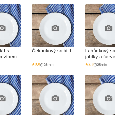
át s 
Čekankový salát 1
Lahůdkový sal
m vínem
jablky a červe
řepou
3,0
2,9
n
25
min
25
min