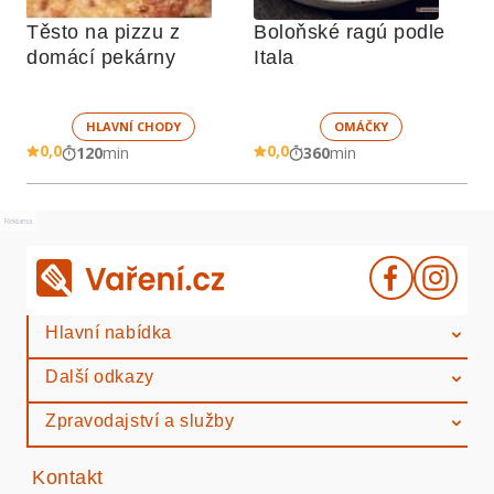
Těsto na pizzu z 
Boloňské ragú podle 
domácí pekárny
Itala
HLAVNÍ CHODY
OMÁČKY
0,0
0,0
120
min
360
min
Reklama
Hlavní nabídka
Další odkazy
Zpravodajství a služby
Kontakt