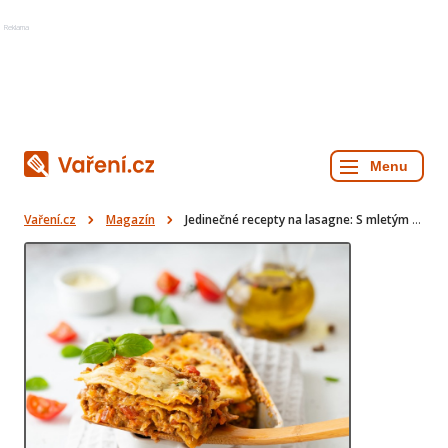
Reklama
Vaření.cz
Magazín
Jedinečné recepty na lasagne: S mletým masem, špenátem i cuketou