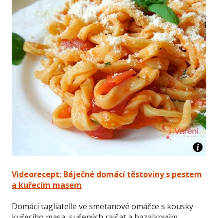
Videorecept: Báječné domácí těstoviny s pestem
a kuřecím masem
Domácí tagliatelle ve smetanové omáčce s kousky
kuřecího masa, sušených rajčat a bazalkovým