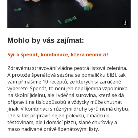
Mohlo by vás zajímat:
Sýr a špenát, kombinace, která neomrzí!
Zdravému stravování vládne pestrá listová zelenina.
A protože špenátová sezóna se pomaličku blíží, tak
vám přinášíme 10 receptů, ze kterých si zaručeně
vyberete. Špenát, to není jen nepříjemná vzpomínka
na školní jídelnu, ale i vděčná surovina, která se dá
připravit na tisíc způsobů a vždycky může chutnat
jinak. V kombinaci s různými druhy sýrů nemá chybu.
Lze si tak připravit nejen polévku, omáčku k
těstovinám, ale i domácí pizzu, slané chuťovky a
maso nadívané právě špenátovými listy.