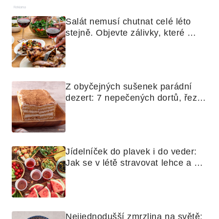
Reklama
Salát nemusí chutnat celé léto 
stejně. Objevte zálivky, které 
využijete i na maso, nudle nebo 
grilovanou zeleninu
Z obyčejných sušenek parádní 
dezert: 7 nepečených dortů, řezů 
a koláčů
Jídelníček do plavek i do veder: 
Jak se v létě stravovat lehce a 
chytře
Nejjednodušší zmrzlina na světě: 