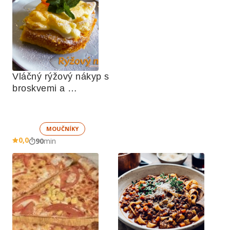
Vláčný rýžový nákyp s 
broskvemi a 
nadýchaným sněhem
MOUČNÍKY
0,0
90
min