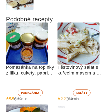
Podobné recepty
Pomazánka na topinky 
Těstovinový salát s 
z lilku, cukety, paprik, 
kuřecím masem a 
sušených rajčat a 
zeleninou 
žampionů
POMAZÁNKY
SALÁTY
0,0
0,0
60
min
30
min
Reklama