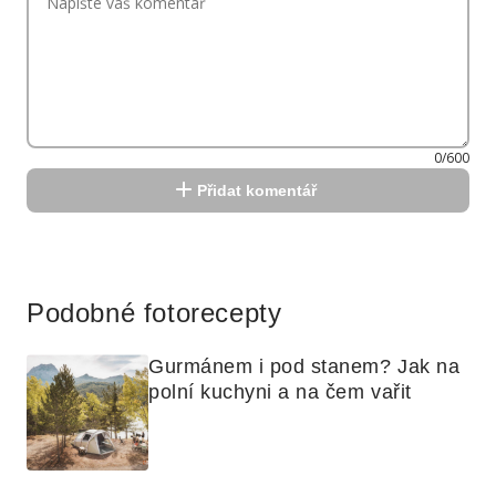
0/600
Přidat komentář
Reklama
Podobné fotorecepty
Gurmánem i pod stanem? Jak na 
polní kuchyni a na čem vařit