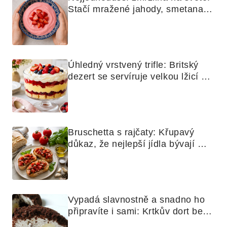
Stačí mražené jahody, smetana a 
mixér
Úhledný vrstvený trifle: Britský 
dezert se servíruje velkou lžicí 
skoro jako bramborová kaše
Bruschetta s rajčaty: Křupavý 
důkaz, že nejlepší jídla bývají 
nejjednodušší
Vypadá slavnostně a snadno ho 
připravíte i sami: Krtkův dort bez 
mouky