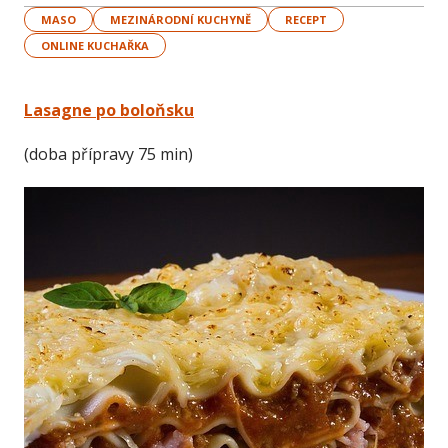
MASO
MEZINÁRODNÍ KUCHYNĚ
RECEPT
ONLINE KUCHAŘKA
Lasagne po boloňsku
(doba přípravy 75 min)