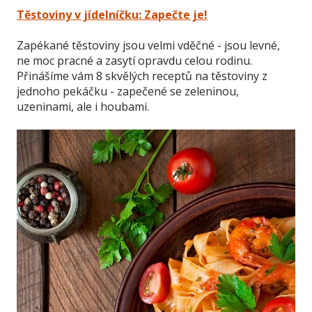
Těstoviny v jídelníčku: Zapečte je!
Zapékané těstoviny jsou velmi vděčné - jsou levné,
ne moc pracné a zasytí opravdu celou rodinu.
Přinášíme vám 8 skvělých receptů na těstoviny z
jednoho pekáčku - zapečené se zeleninou,
uzeninami, ale i houbami.