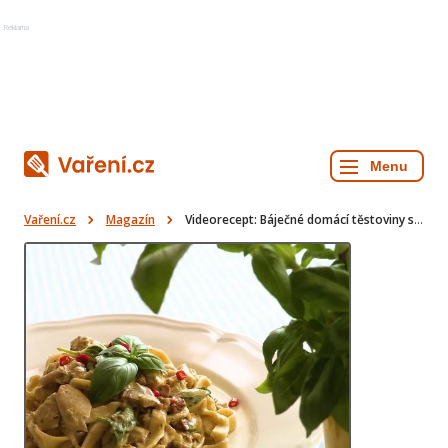
Reklama
Vaření.cz
Magazín
Videorecept: Báječné domácí těstoviny s pestem a kuřecím masem