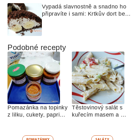
Vypadá slavnostně a snadno ho 
připravíte i sami: Krtkův dort bez 
mouky
Podobné recepty
Pomazánka na topinky 
Těstovinový salát s 
z lilku, cukety, paprik, 
kuřecím masem a 
sušených rajčat a 
zeleninou 
žampionů
POMAZÁNKY
SALÁTY