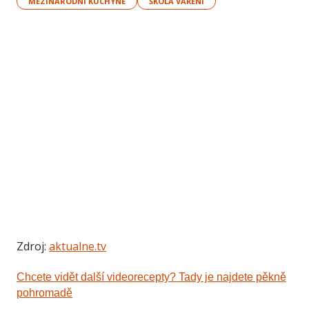
MEZINÁRODNÍ KUCHYNĚ
ŠKOLA VAŘENÍ
Zdroj:
aktualne.tv
Chcete vidět další videorecepty? Tady je najdete pěkně
pohromadě