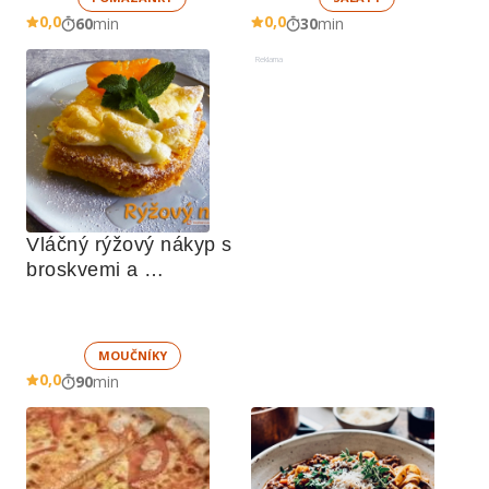
0,0
0,0
60
min
30
min
Reklama
Vláčný rýžový nákyp s 
broskvemi a 
nadýchaným sněhem
MOUČNÍKY
0,0
90
min