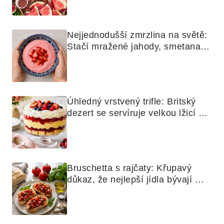
Nejjednodušší zmrzlina na světě: 
Stačí mražené jahody, smetana a 
mixér
Úhledný vrstvený trifle: Britský 
dezert se servíruje velkou lžicí 
skoro jako bramborová kaše
Bruschetta s rajčaty: Křupavý 
důkaz, že nejlepší jídla bývají 
nejjednodušší