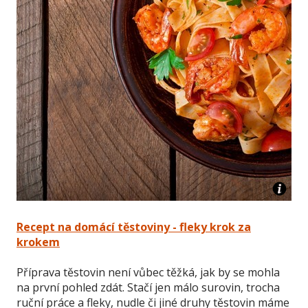
Recept na domácí těstoviny - fleky krok za
krokem
Příprava těstovin není vůbec těžká, jak by se mohla
na první pohled zdát. Stačí jen málo surovin, trocha
ruční práce a fleky, nudle či jiné druhy těstovin máme