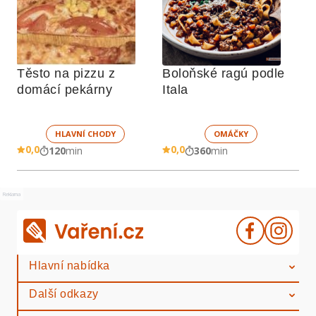
Těsto na pizzu z 
Boloňské ragú podle 
domácí pekárny
Itala
HLAVNÍ CHODY
OMÁČKY
0,0
0,0
120
min
360
min
Reklama
Hlavní nabídka
Další odkazy