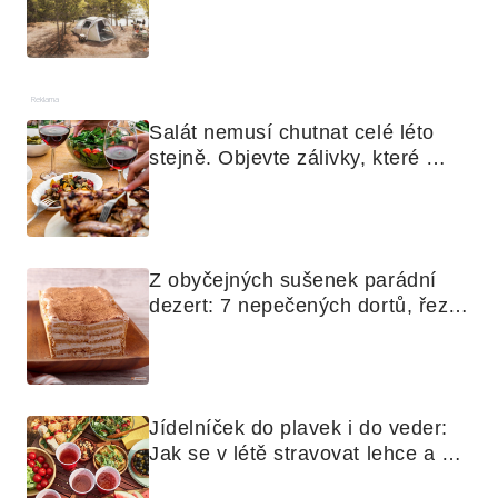
Reklama
Salát nemusí chutnat celé léto 
stejně. Objevte zálivky, které 
využijete i na maso, nudle nebo 
grilovanou zeleninu
Z obyčejných sušenek parádní 
dezert: 7 nepečených dortů, řezů 
a koláčů
Jídelníček do plavek i do veder: 
Jak se v létě stravovat lehce a 
chytře