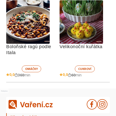
Boloňské ragú podle 
Velikonoční kuřátka
Itala
OMÁČKY
CUKROVÍ
0,0
0,0
360
min
60
min
Reklama