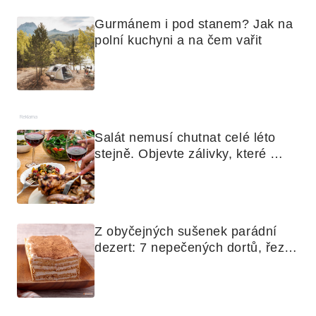
Gurmánem i pod stanem? Jak na 
polní kuchyni a na čem vařit
Reklama
Salát nemusí chutnat celé léto 
stejně. Objevte zálivky, které 
využijete i na maso, nudle nebo 
grilovanou zeleninu
Z obyčejných sušenek parádní 
dezert: 7 nepečených dortů, řezů 
a koláčů