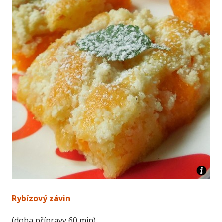
Rybízový závin
(doba přípravy 60 min)