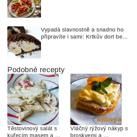
nejjednodušší
Vypadá slavnostně a snadno ho 
připravíte i sami: Krtkův dort bez 
mouky
Podobné recepty
Těstovinový salát s 
Vláčný rýžový nákyp s 
kuřecím masem a 
broskvemi a 