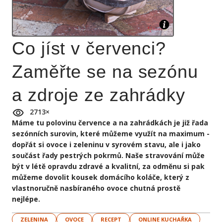
Co jíst v červenci?
Zaměřte se na sezónu
a zdroje ze zahrádky
2713
×
Máme tu polovinu července a na zahrádkách je již řada
sezónních surovin, které můžeme využít na maximum -
dopřát si ovoce i zeleninu v syrovém stavu, ale i jako
součást řady pestrých pokrmů. Naše stravování může
být v létě opravdu zdravé a kvalitní, za odměnu si pak
můžeme dovolit kousek domácího koláče, který z
vlastnoručně nasbíraného ovoce chutná prostě
nejlépe.
ZELENINA
OVOCE
RECEPT
ONLINE KUCHAŘKA