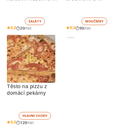
zeleninou 
nadýchaným sněhem
SALÁTY
MOUČNÍKY
0,0
0,0
30
min
90
min
Reklama
Těsto na pizzu z 
domácí pekárny
HLAVNÍ CHODY
0,0
120
min