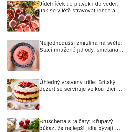
Jídelníček do plavek i do veder: 
Jak se v létě stravovat lehce a 
chytře
Nejjednodušší zmrzlina na světě: 
Stačí mražené jahody, smetana a 
mixér
Úhledný vrstvený trifle: Britský 
dezert se servíruje velkou lžicí 
skoro jako bramborová kaše
Bruschetta s rajčaty: Křupavý 
důkaz, že nejlepší jídla bývají 