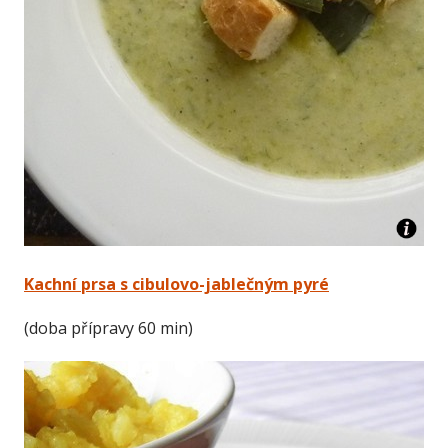
Kachní prsa s cibulovo-jablečným pyré
(doba přípravy 60 min)