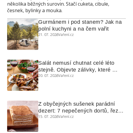
několika běžných surovin. Stačí cuketa, cibule,
česnek, bylinky a mouka.
Gurmánem i pod stanem? Jak na 
polní kuchyni a na čem vařit
21. 07. 2026
Vaření.cz
Salát nemusí chutnat celé léto 
stejně. Objevte zálivky, které 
20. 07. 2026
Vaření.cz
využijete i na maso, nudle nebo 
grilovanou zeleninu
Z obyčejných sušenek parádní 
dezert: 7 nepečených dortů, řezů 
15. 07. 2026
Vaření.cz
a koláčů