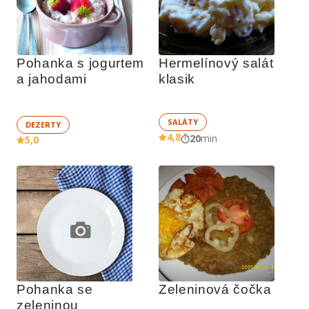
Pohanka s jogurtem 
Hermelínový salát 
a jahodami
klasik
SALÁTY
DEZERTY
4,8
20
min
5,0
Pohanka se 
Zeleninová čočka
zeleninou