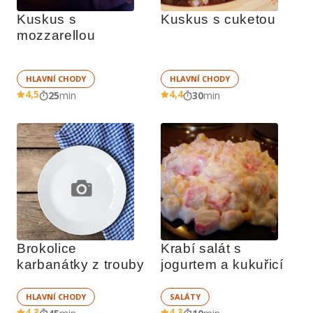
Kuskus s 
Kuskus s cuketou
mozzarellou
HLAVNÍ CHODY
HLAVNÍ CHODY
4,5
4,4
25
min
30
min
Brokolice 
Krabí salát s 
karbanátky z trouby
jogurtem a kukuřicí
HLAVNÍ CHODY
SALÁTY
4,3
4,3