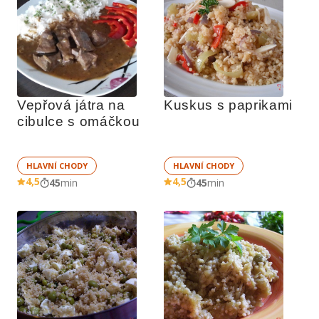
Vepřová játra na 
Kuskus s paprikami
cibulce s omáčkou
HLAVNÍ CHODY
HLAVNÍ CHODY
4,5
4,5
45
min
45
min