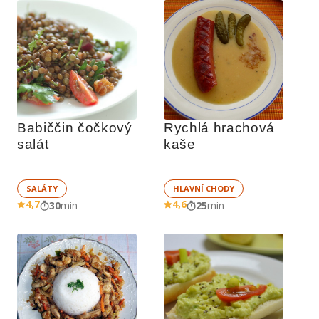
Babiččin čočkový 
Rychlá hrachová 
salát
kaše
SALÁTY
HLAVNÍ CHODY
4,7
4,6
30
min
25
min