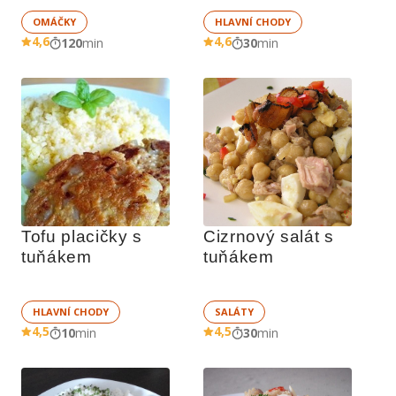
OMÁČKY
HLAVNÍ CHODY
4,6
4,6
120
min
30
min
Tofu placičky s 
Cizrnový salát s 
tuňákem
tuňákem
HLAVNÍ CHODY
SALÁTY
4,5
4,5
10
min
30
min