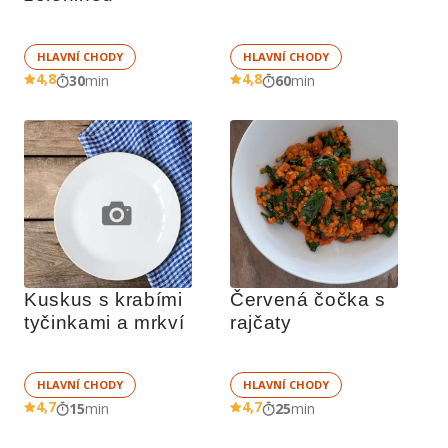
HLAVNÍ CHODY
HLAVNÍ CHODY
4,8
4,8
30
min
60
min
Kuskus s krabími 
Červená čočka s 
tyčinkami a mrkví
rajčaty
HLAVNÍ CHODY
HLAVNÍ CHODY
4,7
4,7
15
min
25
min