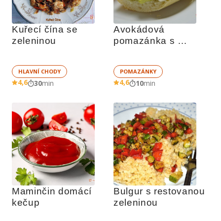
Kuřecí čína se 
Avokádová 
zeleninou
pomazánka s 
česnekem
HLAVNÍ CHODY
POMAZÁNKY
4,6
4,6
30
min
10
min
Maminčin domácí 
Bulgur s restovanou 
kečup
zeleninou