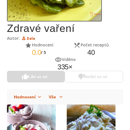
Zdravé vaření
Autor:
Dala
Hodnocení
Počet receptů
0.0
40
/
5
Viděno
335
×
Líbí se mi
Nelíbí se mi