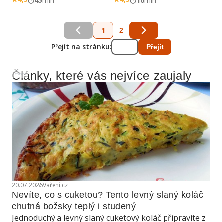
45
min
10
min
1
2
Přejít na stránku:
Přejít
Články, které vás nejvíce zaujaly
Reklama
20.07.2026
Vaření.cz
Nevíte, co s cuketou? Tento levný slaný koláč 
chutná božsky teplý i studený
Jednoduchý a levný slaný cuketový koláč připravíte z