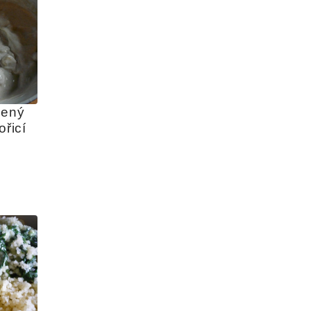
ený 
ořicí