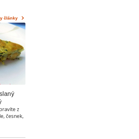
y články
laný 
ý
pravíte z
le, česnek,