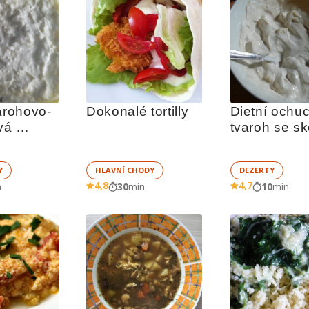
varohovo-
Dokonalé tortilly
Dietní ochuc
á 
tvaroh se sk
nka
Y
HLAVNÍ CHODY
DEZERTY
4,8
4,7
n
30
min
10
min