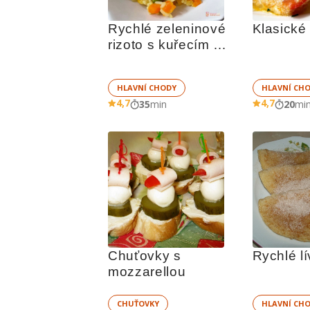
Rychlé zeleninové 
Klasické
rizoto s kuřecím 
masem
HLAVNÍ CHODY
HLAVNÍ CH
4,7
4,7
35
min
20
mi
Chuťovky s 
Rychlé l
mozzarellou
CHUŤOVKY
HLAVNÍ CH