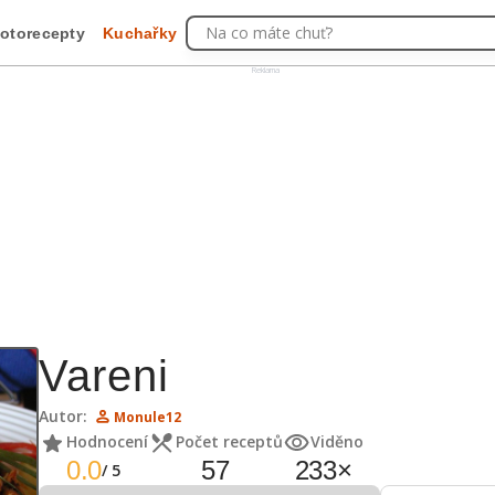
Na co máte chuť?
otorecepty
Kuchařky
Reklama
Vareni
Autor:
Monule12
Hodnocení
Počet receptů
Viděno
0.0
57
233
×
/
5