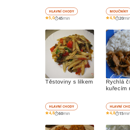
HLAVNÍ CHODY
MOUČNÍKY
5,0
4,9
45
min
20
mi
Těstoviny s lilkem
Rychlá čí
kuřecím
HLAVNÍ CHODY
HLAVNÍ CH
4,8
4,8
60
min
15
mi