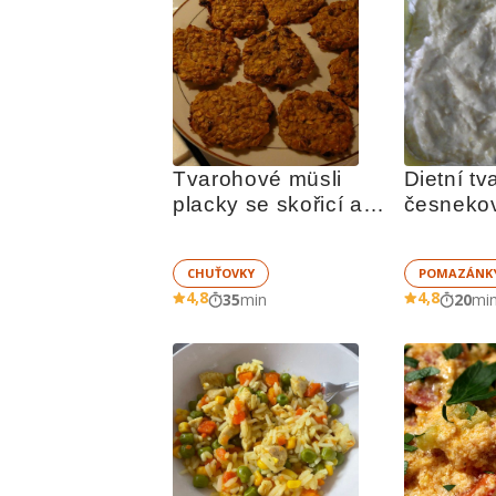
Tvarohové müsli 
Dietní t
placky se skořicí a 
česnekov
medem
pomazá
CHUŤOVKY
POMAZÁNK
4,8
4,8
35
min
20
mi