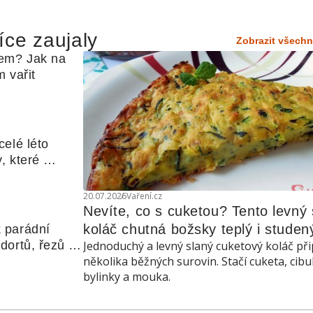
íce zaujaly
Zobrazit všechn
em? Jak na 
 vařit
elé léto 
, které 
udle nebo 
20.07.2026
Vaření.cz
Nevíte, co s cuketou? Tento levný s
koláč chutná božsky teplý i studen
 parádní 
ortů, řezů a 
Jednoduchý a levný slaný cuketový koláč při
několika běžných surovin. Stačí cuketa, cibu
bylinky a mouka.