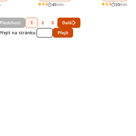
4,6
4,6
n
45
min
30
min
1
2
3
Předchozí
Další
Přejít na stránku:
Přejít