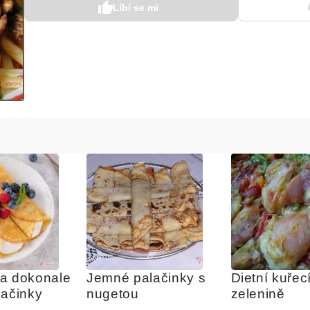
Líbí se mi
a dokonale 
Jemné palačinky s 
Dietní kuřecí
lačinky
nugetou
zelenině