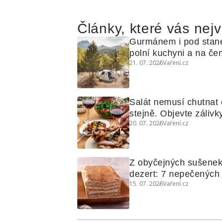
Články, které vás nejv
Gurmánem i pod stan
polní kuchyni a na čem
21. 07. 2026
Vaření.cz
Salát nemusí chutnat c
stejně. Objevte zálivky
20. 07. 2026
Vaření.cz
využijete i na maso, n
grilovanou zeleninu
Z obyčejných sušenek
dezert: 7 nepečených d
15. 07. 2026
Vaření.cz
koláčů