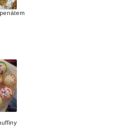
špenátem
uffiny