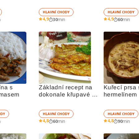
HLAVNÍ CHODY
HLAVNÍ CHODY
4,9
4,9
n
30
min
60
min
na s 
Základní recept na 
Kuřecí prsa s
 masem
dokonale křupavé 
hermelínem 
bramboráky
smetanou
ODY
HLAVNÍ CHODY
HLAVNÍ CHODY
4,8
4,8
n
60
min
90
min