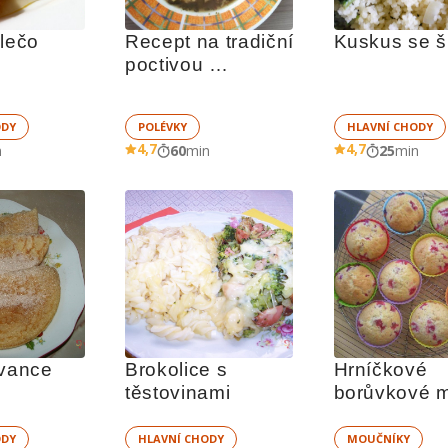
 lečo
Recept na tradiční 
Kuskus se 
poctivou 
bramboračku
ODY
POLÉVKY
HLAVNÍ CHODY
4,7
4,7
n
60
min
25
min
ívance
Brokolice s 
Hrníčkové 
těstovinami
borůvkové m
ODY
HLAVNÍ CHODY
MOUČNÍKY