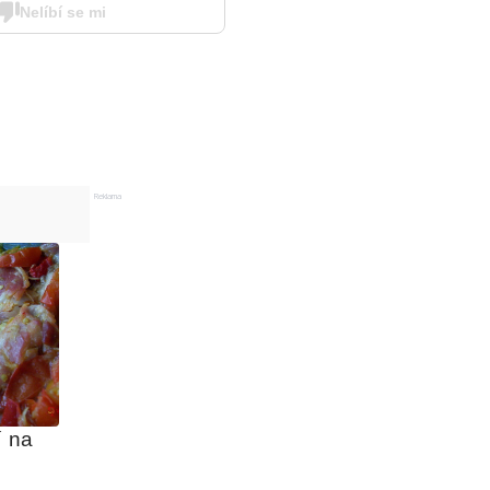
Nelíbí se mi
Reklama
 na 