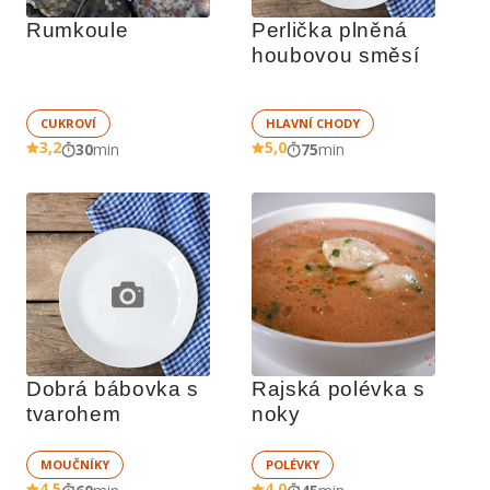
Rumkoule
Perlička plněná 
houbovou směsí
CUKROVÍ
HLAVNÍ CHODY
3,2
5,0
30
min
75
min
Dobrá bábovka s 
Rajská polévka s 
tvarohem
noky
MOUČNÍKY
POLÉVKY
4,5
4,0