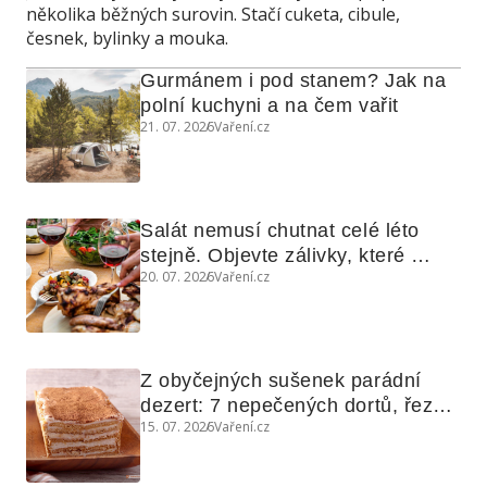
několika běžných surovin. Stačí cuketa, cibule,
česnek, bylinky a mouka.
Gurmánem i pod stanem? Jak na 
polní kuchyni a na čem vařit
21. 07. 2026
Vaření.cz
Salát nemusí chutnat celé léto 
stejně. Objevte zálivky, které 
20. 07. 2026
Vaření.cz
využijete i na maso, nudle nebo 
grilovanou zeleninu
Z obyčejných sušenek parádní 
dezert: 7 nepečených dortů, řezů 
15. 07. 2026
Vaření.cz
a koláčů