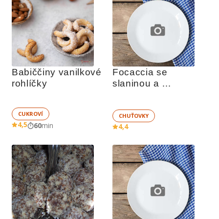
Babiččiny vanilkové 
Focaccia se 
rohlíčky
slaninou a 
rozmarýnem
CUKROVÍ
CHUŤOVKY
4,5
60
min
4,4