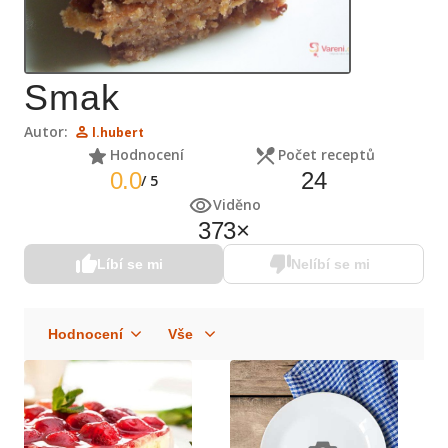
Smak
Autor:
l.hubert
Hodnocení
Počet receptů
0.0
24
/
5
Viděno
373
×
Líbí se mi
Nelíbí se mi