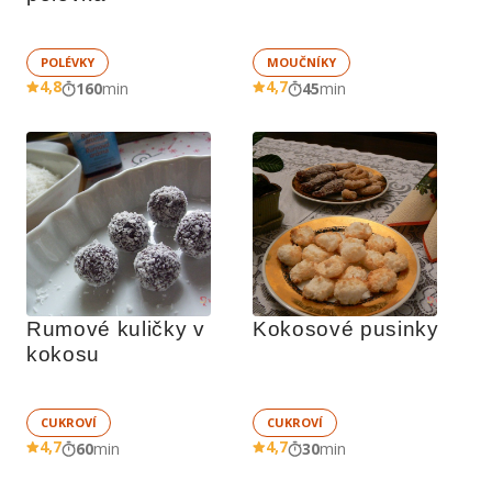
POLÉVKY
MOUČNÍKY
4,8
4,7
160
min
45
min
Rumové kuličky v 
Kokosové pusinky
kokosu
CUKROVÍ
CUKROVÍ
4,7
4,7
60
min
30
min