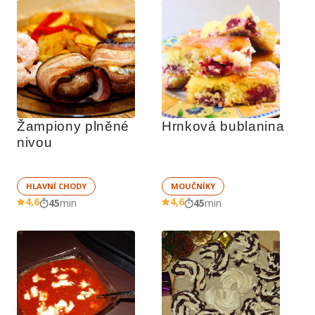
Žampiony plněné 
Hrnková bublanina
nivou
HLAVNÍ CHODY
MOUČNÍKY
4,6
4,6
45
min
45
min