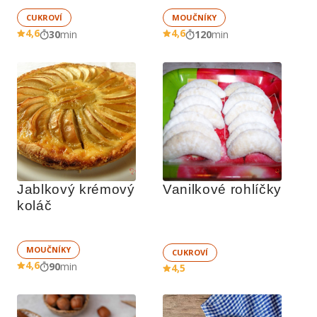
CUKROVÍ
MOUČNÍKY
4,6
4,6
30
min
120
min
Jablkový krémový 
Vanilkové rohlíčky
koláč
MOUČNÍKY
CUKROVÍ
4,6
90
min
4,5