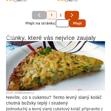
60
min
45
min
1
2
Přejít na stránku:
Přejít
Články, které vás nejvíce zaujaly
Reklama
20.07.2026
Vaření.cz
Nevíte, co s cuketou? Tento levný slaný koláč 
chutná božsky teplý i studený
Jednoduchý a levný slaný cuketový koláč připravíte z