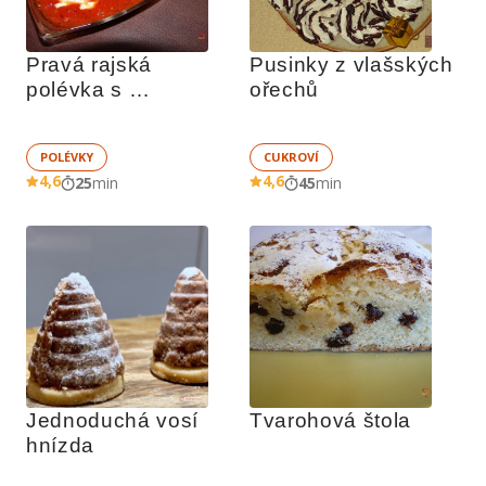
Pravá rajská 
Pusinky z vlašských 
polévka s 
ořechů
mozzarellou
POLÉVKY
CUKROVÍ
4,6
4,6
25
min
45
min
Jednoduchá vosí 
Tvarohová štola
hnízda