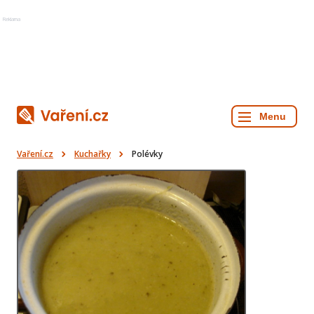
Reklama
Vaření.cz
Kuchařky
Polévky