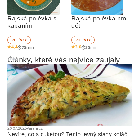
Rajská polévka s 
Rajská polévka pro 
kapáním
děti
POLÉVKY
POLÉVKY
4,4
3,0
75
min
35
min
Články, které vás nejvíce zaujaly
Reklama
20.07.2026
Vaření.cz
Nevíte, co s cuketou? Tento levný slaný koláč 