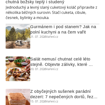
chutná božsky teplý i studený
Jednoduchý a levný slaný cuketový koláč připravíte z
několika běžných surovin. Stačí cuketa, cibule,
česnek, bylinky a mouka.
Gurmánem i pod stanem? Jak na 
polní kuchyni a na čem vařit
21. 07. 2026
Vaření.cz
Salát nemusí chutnat celé léto 
stejně. Objevte zálivky, které 
20. 07. 2026
Vaření.cz
využijete i na maso, nudle nebo 
grilovanou zeleninu
Z obyčejných sušenek parádní 
dezert: 7 nepečených dortů, řezů 
15. 07. 2026
Vaření.cz
a koláčů