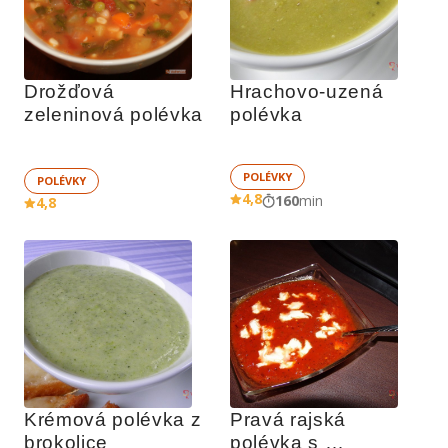
Drožďová 
Hrachovo-uzená 
zeleninová polévka
polévka  
POLÉVKY
POLÉVKY
4,8
160
min
4,8
Krémová polévka z 
Pravá rajská 
brokolice
polévka s 