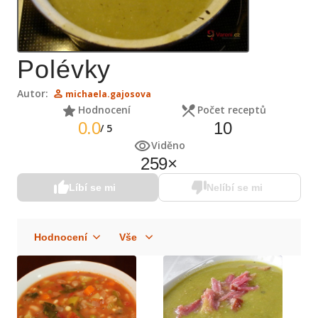
Polévky
Autor:
michaela.gajosova
Hodnocení
Počet receptů
0.0
10
/
5
Viděno
259
×
Líbí se mi
Nelíbí se mi