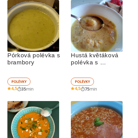
Pórková polévka s 
Hustá květáková 
brambory
polévka s 
bramborem
POLÉVKY
POLÉVKY
4,5
4,5
35
min
75
min