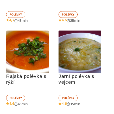
mozzarellou
POLÉVKY
POLÉVKY
4,7
4,6
45
min
25
min
Rajská polévka s 
Jarní polévka s 
rýží
vejcem
POLÉVKY
POLÉVKY
4,6
4,6
45
min
35
min