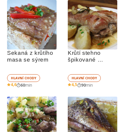
Sekaná z krůtího 
Krůtí stehno 
masa se sýrem
špikované 
rozmarýnem
HLAVNÍ CHODY
HLAVNÍ CHODY
4,6
4,5
60
min
90
min