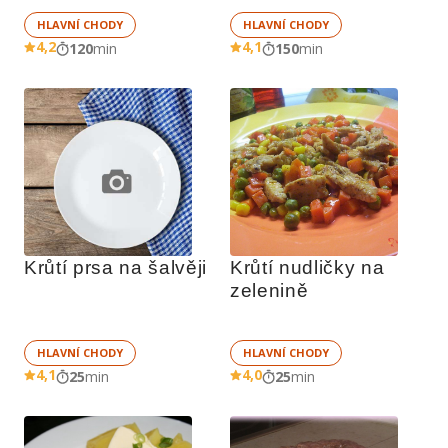
HLAVNÍ CHODY
HLAVNÍ CHODY
4,2
4,1
120
min
150
min
Krůtí prsa na šalvěji
Krůtí nudličky na 
zelenině
HLAVNÍ CHODY
HLAVNÍ CHODY
4,1
4,0
25
min
25
min