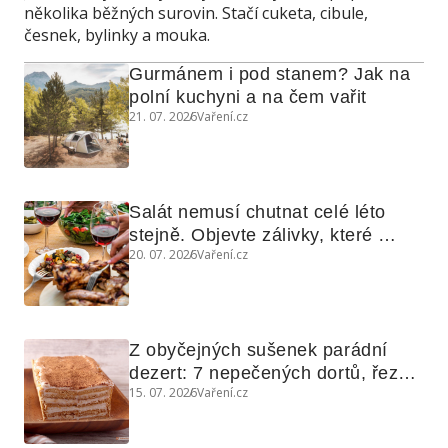
několika běžných surovin. Stačí cuketa, cibule,
česnek, bylinky a mouka.
Gurmánem i pod stanem? Jak na 
polní kuchyni a na čem vařit
21. 07. 2026
Vaření.cz
Salát nemusí chutnat celé léto 
stejně. Objevte zálivky, které 
20. 07. 2026
Vaření.cz
využijete i na maso, nudle nebo 
grilovanou zeleninu
Z obyčejných sušenek parádní 
dezert: 7 nepečených dortů, řezů 
15. 07. 2026
Vaření.cz
a koláčů