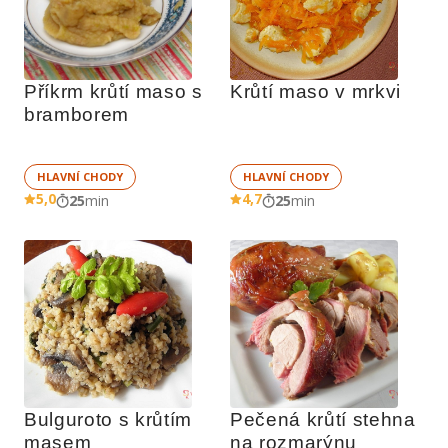
Příkrm krůtí maso s 
Krůtí maso v mrkvi
bramborem
HLAVNÍ CHODY
HLAVNÍ CHODY
5,0
4,7
25
min
25
min
Bulguroto s krůtím 
Pečená krůtí stehna 
masem
na rozmarýnu