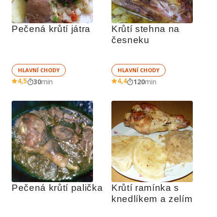
Pečená krůtí játra
Krůtí stehna na 
česneku
HLAVNÍ CHODY
HLAVNÍ CHODY
4,5
4,4
30
min
120
min
Pečená krůtí palička
Krůtí ramínka s 
knedlíkem a zelím