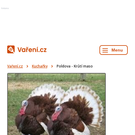
Reklama
Vaření.cz
Kuchařky
Poldova - Krůtí maso