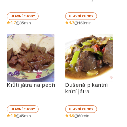
HLAVNÍ CHODY
HLAVNÍ CHODY
4,7
4,7
35
min
160
min
Krůtí játra na pepři
Dušená pikantní 
krůtí játra
HLAVNÍ CHODY
HLAVNÍ CHODY
4,6
4,6
45
min
60
min