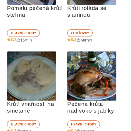
Pomalu pečená krůtí 
Krůtí roláda se 
stehna
slaninou
HLAVNÍ CHODY
CHUŤOVKY
3,7
3,3
15
min
60
min
Krůtí vnitřnosti na 
Pečená krůta 
smetaně
nadivoko s jablky
HLAVNÍ CHODY
HLAVNÍ CHODY
3,3
3,2