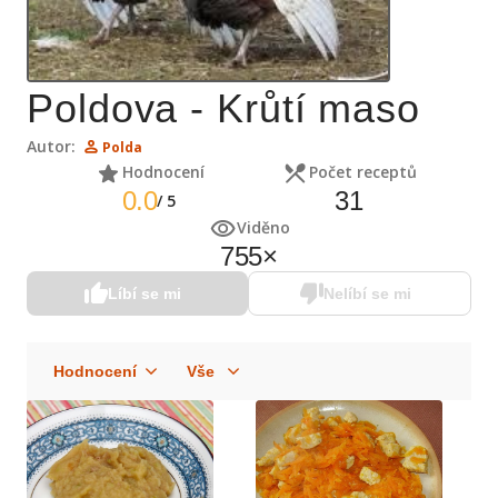
Poldova - Krůtí maso
Autor:
Polda
Hodnocení
Počet receptů
0.0
31
/
5
Viděno
755
×
Líbí se mi
Nelíbí se mi