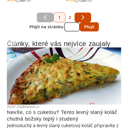
90
min
120
min
1
2
Přejít na stránku:
Přejít
Články, které vás nejvíce zaujaly
Reklama
20.07.2026
Vaření.cz
Nevíte, co s cuketou? Tento levný slaný koláč 
chutná božsky teplý i studený
Jednoduchý a levný slaný cuketový koláč připravíte z