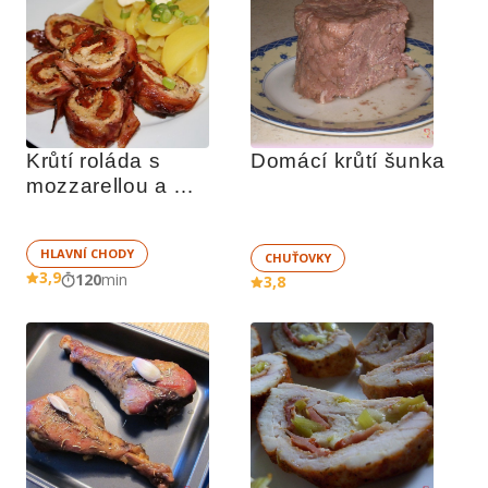
Krůtí roláda s 
Domácí krůtí šunka
mozzarellou a 
sušenými rajčaty
HLAVNÍ CHODY
CHUŤOVKY
3,9
120
min
3,8