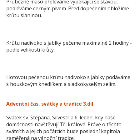
Průběžně maso přeléváme vypékající se šťávou,
podléváme černým pivem. Před dopečením obložíme
krůtu slaninou.
Krůtu nadivoko s jablky pečeme maximálně 2 hodiny -
podle velikosti krůty.
Hotovou pečenou krůtu nadivoko s jablky podáváme
s houskovým knedlíkem a sladkokyselým zelím.
Adventní čas, svátky a tradice 3.díl
Svátek sv. Štěpána, Silvestr a 6. leden, kdy naše
domácnosti navštěvují Tři králové. Právě o těchto
svátcích a jejich počátcích bude poslední kapitola
zaměřená na vánoční tradice.