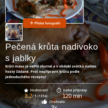
Přidat fotografii
Pečená krůta nadivoko
s jablky
Krůtí maso je velmi chutné a v období svátků našimi
hosty žádané. Proč nepřipravit krůtu podle
jednoduchého receptu?
Hodnocení
Doba přípravy
3.2
120
min
/ 5 (131x)
Chutnalo
3
x