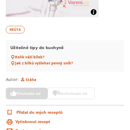
KRŮTA
Užitečné tipy do kuchyně
Kolik váží bílek?
Jak z bílků vyšlehat pevný sníh?
Autor:
Stáňa
Chutnalo mi
Nechutnalo mi
Přidat do mých receptů
Vytisknout recept