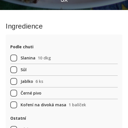
Ingredience
Podle chuti
Slanina
10 dkg
Sůl
Jablko
6 ks
Černé pivo
Koření na divoká masa
1 balíček
Ostatní