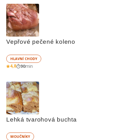
Vepřové pečené koleno
HLAVNÍ CHODY
4,8
90
min
Lehká tvarohová buchta
MOUČNÍKY