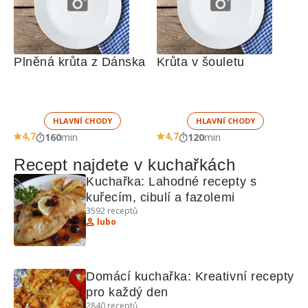
Plněná krůta z Dánska
Krůta v šouletu
HLAVNÍ CHODY
HLAVNÍ CHODY
4,7
4,7
160
min
120
min
Recept najdete v kuchařkách
Kuchařka: Lahodné recepty s 
kuřecím, cibulí a fazolemi
3592
receptů
lubo
Domácí kuchařka: Kreativní recepty 
pro každý den
2840
receptů