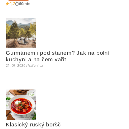
4,7
60
min
Gurmánem i pod stanem? Jak na polní 
kuchyni a na čem vařit
21. 07. 2026 / Vaření.cz
Klasický ruský boršč