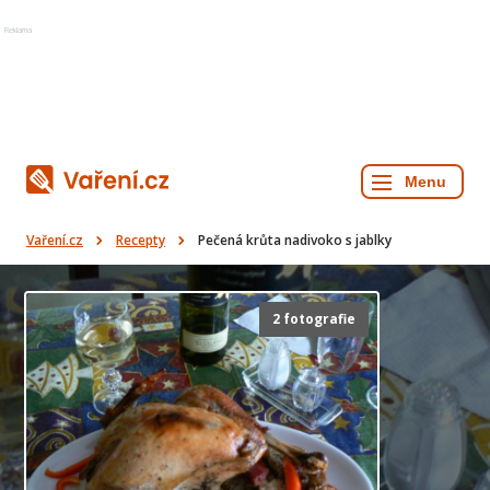
Reklama
Vaření.cz
Recepty
Pečená krůta nadivoko s jablky
2 fotografie