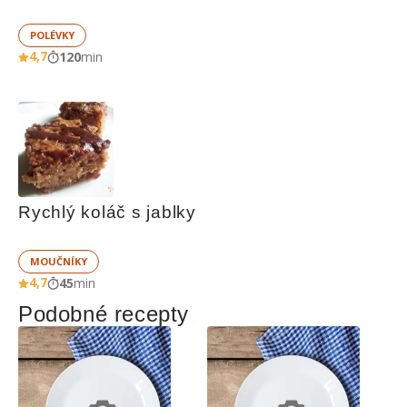
POLÉVKY
4,7
120
min
Rychlý koláč s jablky
MOUČNÍKY
4,7
45
min
Podobné recepty