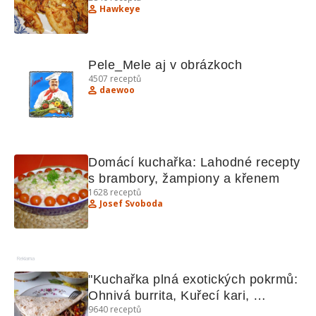
Hawkeye
Pele_Mele aj v obrázkoch
4507
receptů
daewoo
Domácí kuchařka: Lahodné recepty 
s brambory, žampiony a křenem
1628
receptů
Josef Svoboda
Reklama
"Kuchařka plná exotických pokrmů: 
Ohnivá burrita, Kuřecí kari, 
9640
receptů
Hradečtí votroci"