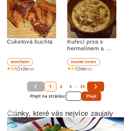
Cuketová buchta
Kuřecí prsa s 
hermelínem a 
smetanou
MOUČNÍKY
HLAVNÍ CHODY
4,8
4,8
120
min
90
min
1
...
2
3
15
Přejít na stránku:
Přejít
Články, které vás nejvíce zaujaly
Reklama