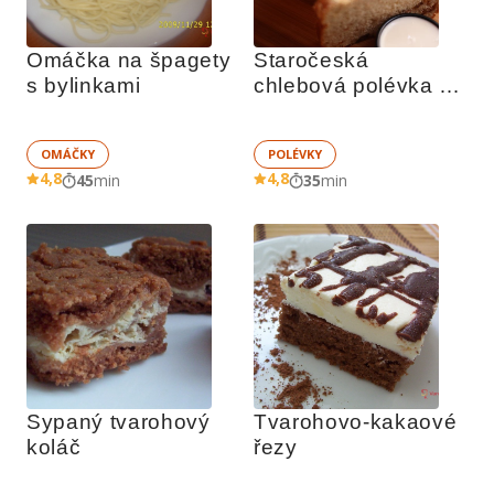
Omáčka na špagety 
Staročeská 
s bylinkami
chlebová polévka s 
houbami
OMÁČKY
POLÉVKY
4,8
4,8
45
min
35
min
Sypaný tvarohový 
Tvarohovo-kakaové 
koláč
řezy