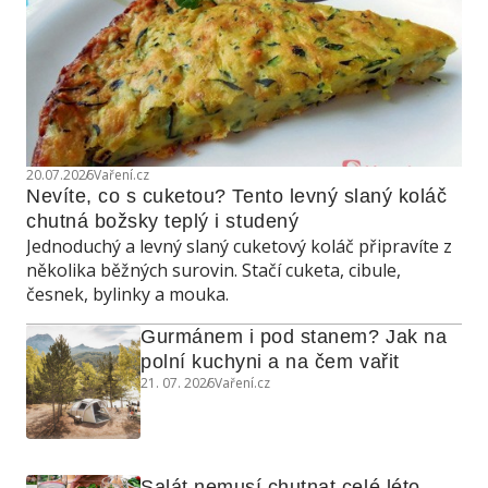
20.07.2026
Vaření.cz
Nevíte, co s cuketou? Tento levný slaný koláč 
chutná božsky teplý i studený
Jednoduchý a levný slaný cuketový koláč připravíte z
několika běžných surovin. Stačí cuketa, cibule,
česnek, bylinky a mouka.
Gurmánem i pod stanem? Jak na 
polní kuchyni a na čem vařit
21. 07. 2026
Vaření.cz
Salát nemusí chutnat celé léto 