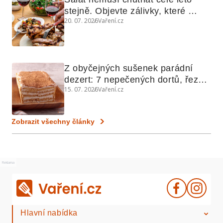
stejně. Objevte zálivky, které 
20. 07. 2026
Vaření.cz
využijete i na maso, nudle nebo 
grilovanou zeleninu
Z obyčejných sušenek parádní 
dezert: 7 nepečených dortů, řezů 
15. 07. 2026
Vaření.cz
a koláčů
Zobrazit všechny články
Reklama
Hlavní nabídka