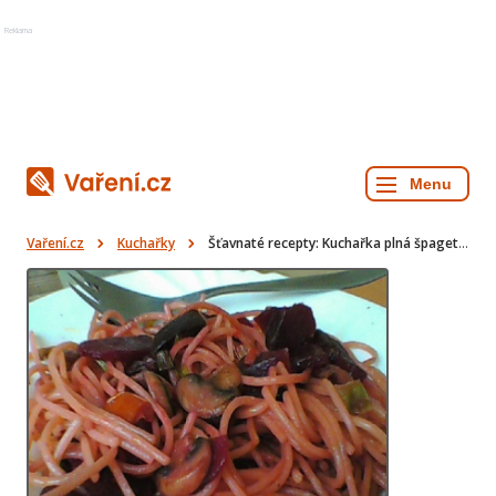
Reklama
Vaření.cz
Kuchařky
Šťavnaté recepty: Kuchařka plná špaget s červenou řepou, bábovekou, rybízovým koláčem a dalšími lahůdkami