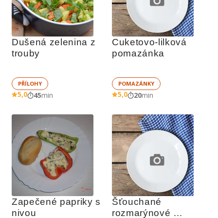
Dušená zelenina z 
Cuketovo-lilková 
trouby
pomazánka
PŘÍLOHY
POMAZÁNKY
5,0
5,0
45
min
20
min
Zapečené papriky s 
Šťouchané 
nivou
rozmarýnové 