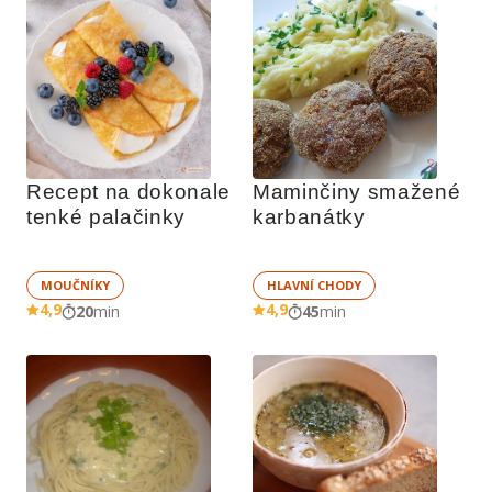
Recept na dokonale 
Maminčiny smažené 
tenké palačinky
karbanátky
MOUČNÍKY
HLAVNÍ CHODY
4,9
4,9
20
min
45
min