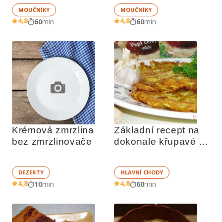
MOUČNÍKY
MOUČNÍKY
4,8
4,8
60
min
60
min
Krémová zmrzlina 
Základní recept na 
bez zmrzlinovače
dokonale křupavé 
bramboráky
DEZERTY
HLAVNÍ CHODY
4,8
4,8
10
min
60
min