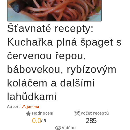
Šťavnaté recepty:
Kuchařka plná špaget s
červenou řepou,
bábovekou, rybízovým
koláčem a dalšími
lahůdkami
Autor:
jar-ma
Hodnocení
Počet receptů
0.0
285
/
5
Viděno