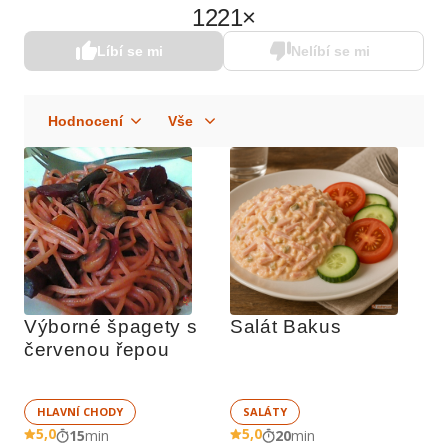
1221
×
Líbí se mi
Nelíbí se mi
Výborné špagety s 
Salát Bakus
červenou řepou
HLAVNÍ CHODY
SALÁTY
5,0
5,0
15
min
20
min