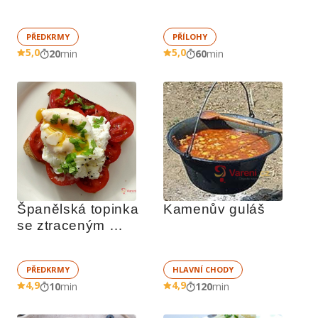
brambory
PŘEDKRMY
PŘÍLOHY
5,0
5,0
20
min
60
min
Španělská topinka 
Kamenův guláš
se ztraceným 
vejcem
PŘEDKRMY
HLAVNÍ CHODY
4,9
4,9
10
min
120
min