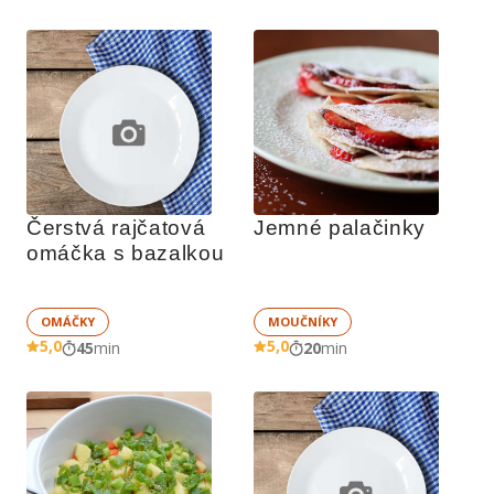
Čerstvá rajčatová 
Jemné palačinky
omáčka s bazalkou
OMÁČKY
MOUČNÍKY
5,0
5,0
45
min
20
min