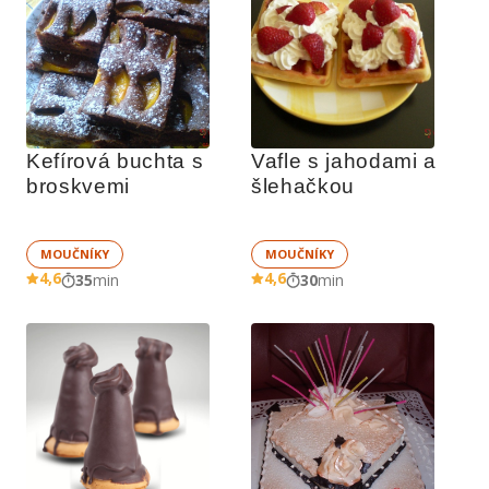
Kefírová buchta s 
Vafle s jahodami a 
broskvemi
šlehačkou
MOUČNÍKY
MOUČNÍKY
4,6
4,6
35
min
30
min