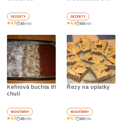
ovocem
DEZERTY
DEZERTY
4,9
4,8
45
min
60
min
Kefírová buchta tří 
Řezy na oplatky
chutí
MOUČNÍKY
MOUČNÍKY
4,8
4,7
45
min
60
min