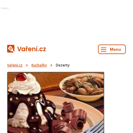
Reklama
Vaření.cz
Kuchařky
Dezerty