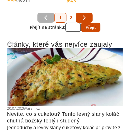
60
min
4,5
1
2
Přejít na stránku:
Přejít
Články, které vás nejvíce zaujaly
Reklama
20.07.2026
Vaření.cz
Nevíte, co s cuketou? Tento levný slaný koláč 
chutná božsky teplý i studený
Jednoduchý a levný slaný cuketový koláč připravíte z