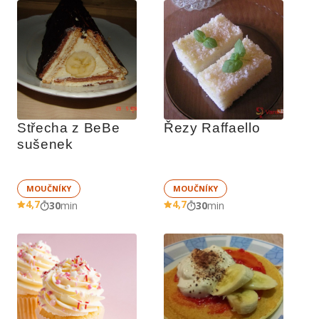
Střecha z BeBe 
Řezy Raffaello
sušenek
MOUČNÍKY
MOUČNÍKY
4,7
4,7
30
min
30
min