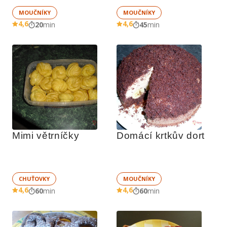
MOUČNÍKY
MOUČNÍKY
4,6
4,6
20
min
45
min
Mimi větrníčky
Domácí krtkův dort
CHUŤOVKY
MOUČNÍKY
4,6
4,6
60
min
60
min