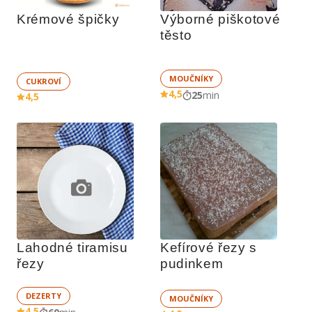
Krémové špičky
Výborné piškotové 
těsto
MOUČNÍKY
CUKROVÍ
4,5
25
min
4,5
Lahodné tiramisu 
Kefírové řezy s 
řezy
pudinkem
DEZERTY
MOUČNÍKY
4,5