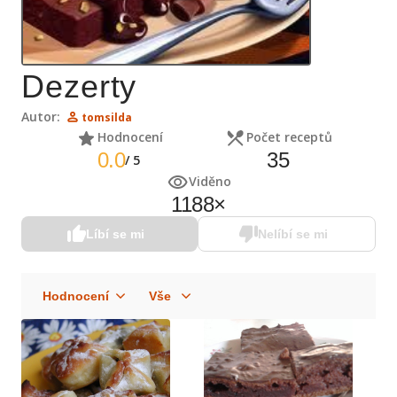
Dezerty
Autor:
tomsilda
Hodnocení
Počet receptů
0.0
35
/
5
Viděno
1188
×
Líbí se mi
Nelíbí se mi