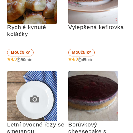
Rychlé kynuté 
Vylepšená kefírovka
koláčky
MOUČNÍKY
MOUČNÍKY
4,9
4,9
90
min
45
min
Letní ovocné řezy se 
Borůvkový 
smetanou
cheesecake s 