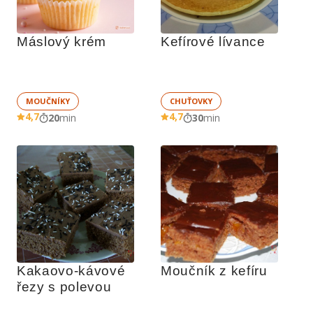
Máslový krém
Kefírové lívance
MOUČNÍKY
CHUŤOVKY
4,7
4,7
20
min
30
min
Kakaovo-kávové 
Moučník z kefíru
řezy s polevou