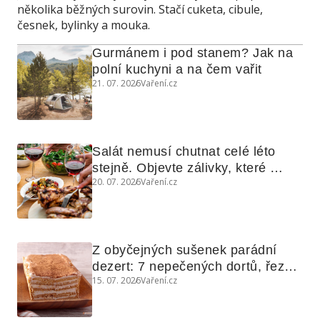
několika běžných surovin. Stačí cuketa, cibule,
česnek, bylinky a mouka.
Gurmánem i pod stanem? Jak na 
polní kuchyni a na čem vařit
21. 07. 2026
Vaření.cz
Salát nemusí chutnat celé léto 
stejně. Objevte zálivky, které 
20. 07. 2026
Vaření.cz
využijete i na maso, nudle nebo 
grilovanou zeleninu
Z obyčejných sušenek parádní 
dezert: 7 nepečených dortů, řezů 
15. 07. 2026
Vaření.cz
a koláčů