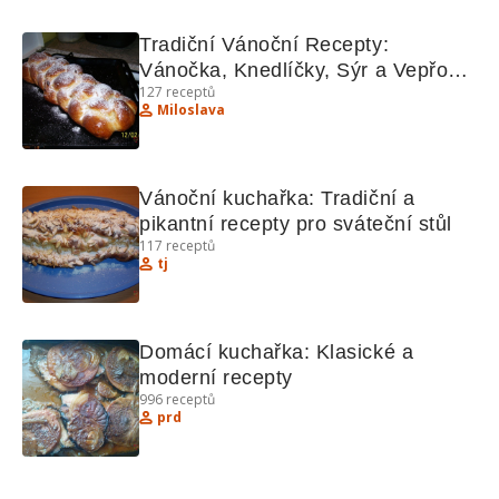
Tradiční Vánoční Recepty: 
Vánočka, Knedlíčky, Sýr a Vepřové 
127
receptů
Plátky
Miloslava
Vánoční kuchařka: Tradiční a 
pikantní recepty pro sváteční stůl
117
receptů
tj
Domácí kuchařka: Klasické a 
moderní recepty
996
receptů
prd