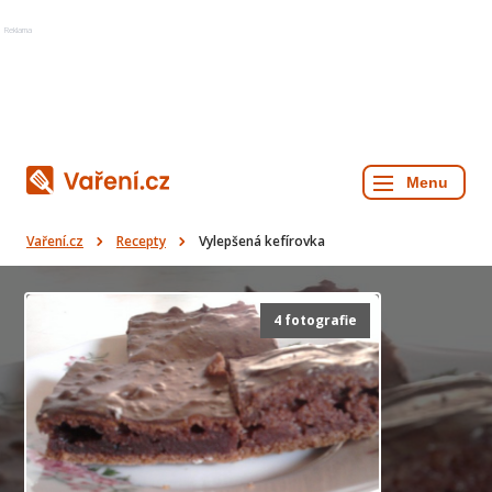
Reklama
Vaření.cz
Recepty
Vylepšená kefírovka
4 fotografie