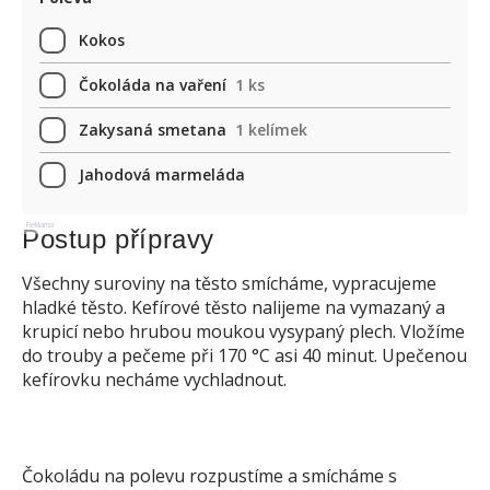
Kokos
Čokoláda na vaření
1 ks
Zakysaná smetana
1 kelímek
Jahodová marmeláda
Reklama
Postup přípravy
Všechny suroviny na těsto smícháme, vypracujeme
hladké těsto. Kefírové těsto nalijeme na vymazaný a
krupicí nebo hrubou moukou vysypaný plech. Vložíme
do trouby a pečeme při 170 °C asi 40 minut. Upečenou
kefírovku necháme vychladnout.
Čokoládu na polevu rozpustíme a smícháme s