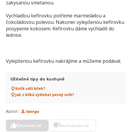
zakysanou smetanou.
Vychladlou kefírovku potřeme marmeládou a
čokoládovou polevou. Nakonec vylepšenou kefírovku
posypeme kokosem. Kefírovku dáme vychladit do
lednice.
Vylepšenou kefírovku nakrájíme a můžeme podávat.
Užitečné tipy do kuchyně
Kolik váží bílek?
Jak z bílků vyšlehat pevný sníh?
Autor:
Swinga
Chutnalo mi
Nechutnalo mi