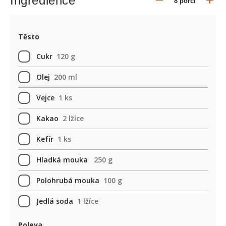
Ingredience
Těsto
Cukr
120 g
Olej
200 ml
Vejce
1 ks
Kakao
2 lžíce
Kefír
1 ks
Hladká mouka
250 g
Polohrubá mouka
100 g
Jedlá soda
1 lžíce
Poleva