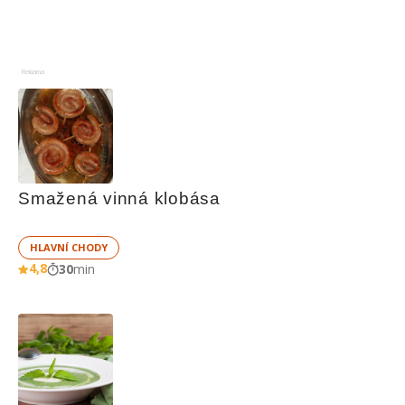
Reklama
Smažená vinná klobása
HLAVNÍ CHODY
4,8
30
min