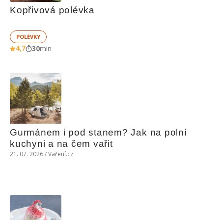
Kopřivová polévka
POLÉVKY
4,7
30
min
Gurmánem i pod stanem? Jak na polní 
kuchyni a na čem vařit
21. 07. 2026 / Vaření.cz