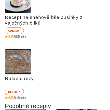
Recept na sněhově bíle pusinky z 
vaječných bílků
CUKROVÍ
4,9
35
min
Rafaelo řezy
DEZERTY
4,8
15
min
Podobné recepty