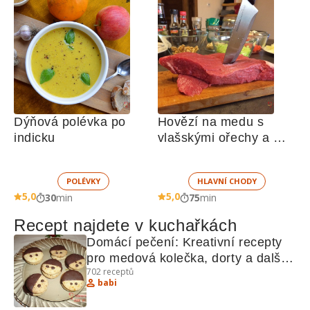
Dýňová polévka po 
Hovězí na medu s 
indicku
vlašskými ořechy a 
zázvorem
POLÉVKY
HLAVNÍ CHODY
5,0
5,0
30
min
75
min
Recept najdete v kuchařkách
Domácí pečení: Kreativní recepty 
pro medová kolečka, dorty a další 
702
receptů
lahodnosti
babi