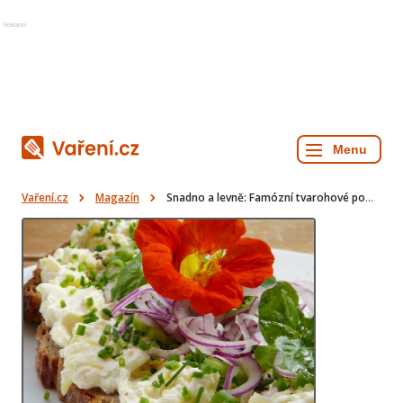
Reklama
Vaření.cz
Magazín
Snadno a levně: Famózní tvarohové pomazánky za pár korun