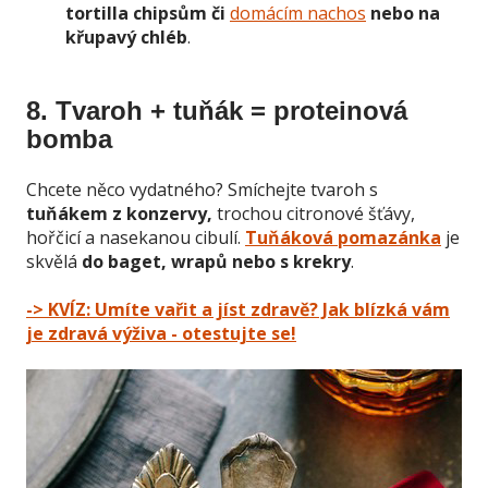
tortilla chipsům či
domácím nachos
nebo na
křupavý chléb
.
8. Tvaroh + tuňák = proteinová
bomba
Chcete něco vydatného? Smíchejte tvaroh s
tuňákem z konzervy,
trochou citronové šťávy,
hořčicí a nasekanou cibulí.
Tuňáková pomazánka
je
skvělá
do baget, wrapů nebo s krekry
.
-> KVÍZ: Umíte vařit a jíst zdravě? Jak blízká vám
je zdravá výživa - otestujte se!