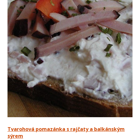
Tvarohová pomazánka s rajčaty a balkánským
sýrem