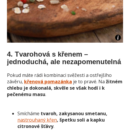
4. Tvarohová s křenem –
jednoduchá, ale nezapomenutelná
Pokud máte rádi kombinaci svěžesti a ostřejšího
závěru,
křenová pomazánka
je to pravé. Na
žitném
chlebu je dokonalá, skvěle se však hodí i k
pečenému masu
.
Smícháme
tvaroh, zakysanou smetanu,
nastrouhaný křen
, špetku soli a kapku
citronové šťávy
.