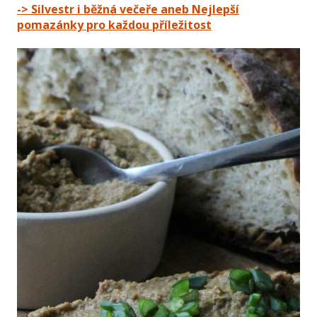
-> Silvestr i běžná večeře aneb Nejlepší
pomazánky pro každou příležitost