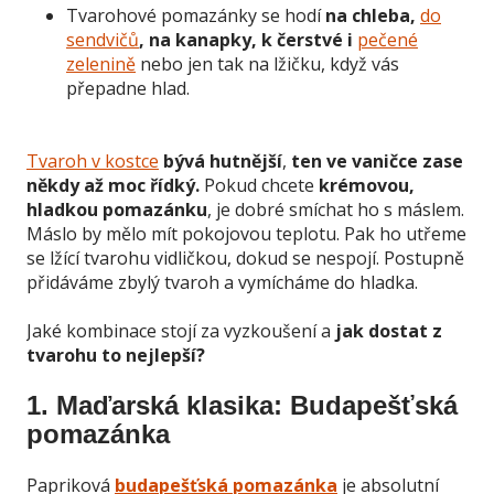
Tvarohové pomazánky se hodí
na chleba,
do
sendvičů
, na kanapky, k čerstvé i
pečené
zelenině
nebo jen tak na lžičku, když vás
přepadne hlad.
Tvaroh v kostce
bývá hutnější
,
ten ve vaničce zase
někdy až moc řídký.
Pokud chcete
krémovou,
hladkou pomazánku
, je dobré smíchat ho s máslem.
Máslo by mělo mít pokojovou teplotu. Pak ho utřeme
se lžící tvarohu vidličkou, dokud se nespojí. Postupně
přidáváme zbylý tvaroh a vymícháme do hladka.
Jaké kombinace stojí za vyzkoušení a
jak dostat z
tvarohu to nejlepší?
1. Maďarská klasika: Budapešťská
pomazánka
Papriková
budapešťská pomazánka
je absolutní