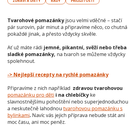
ZDRAVÍ A DIETY
RADY
PŘÍLEŽITOSTI
Tvarohové pomazánky
jsou velmi vděčné – stačí
pár surovin, pár minut a připravíme něco, co chutná
pokaždé jinak, a přesto vždycky skvěle.
Ať už máte rádi
jemné, pikantní, svěží nebo třeba
sladké pomazánky,
na tvaroh se můžeme vždycky
spolehnout.
-> Nejlepší recepty na rychlé pomazánky
Připravíme z nich například
zdravou tvarohovou
pomazánku pro děti
i na chlebíčky
ke
slavnostnějšímu pohoštění nebo superjednoduchou
a neskutečně lahodnou
tvarohovou pomazánku s
bylinkami
.
Navíc vás jejich příprava nebude stát ani
moc času, ani moc peněz.