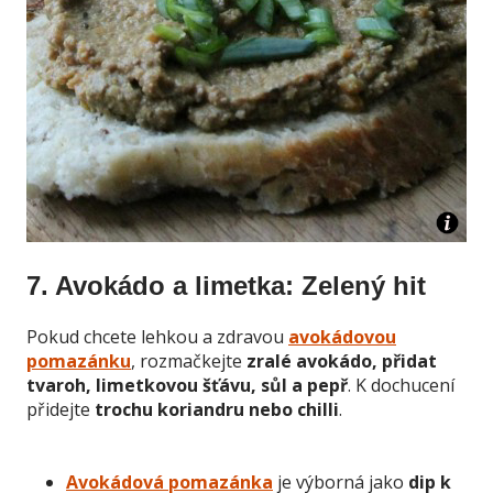
7. Avokádo a limetka: Zelený hit
Pokud chcete lehkou a zdravou
avokádovou
pomazánku
, rozmačkejte
zralé avokádo, přidat
tvaroh, limetkovou šťávu, sůl a pepř
. K dochucení
přidejte
trochu koriandru nebo chilli
.
Avokádová pomazánka
je výborná jako
dip k