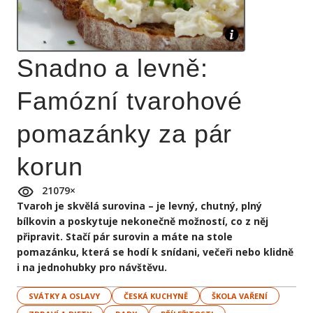
Snadno a levně:
Famózní tvarohové
pomazánky za pár
korun
21079
×
Tvaroh je skvělá surovina – je levný, chutný, plný
bílkovin a poskytuje nekonečně možností, co z něj
připravit. Stačí pár surovin a máte na stole
pomazánku, která se hodí k snídani, večeři nebo klidně
i na jednohubky pro návštěvu.
SVÁTKY A OSLAVY
ČESKÁ KUCHYNĚ
ŠKOLA VAŘENÍ