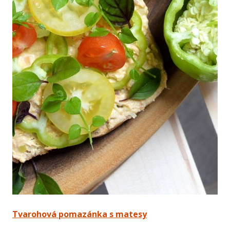
Tvarohová pomazánka s matesy