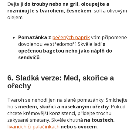
Dejte ji
do trouby nebo na gril, oloupejte a
rozmixujte s tvarohem, česnekem
, solí a olivovým
olejem.
Pomazánka z
pečených paprik
vám připomene
dovolenou ve středomoří. Skvěle ladí
s
opečenou bagetou nebo jako náplň do
sendvičů
.
6. Sladká verze: Med, skořice a
ořechy
Tvaroh se nehodí jen na slané pomazánky. Smíchejte
ho s
medem, skořicí a nasekanými ořechy
. Pokud
chcete krémovější konzistenci, přidejte trochu
zakysané smetany. Skvěle chutná
na toustech,
lívancích či palačinkách
nebo s ovocem
.