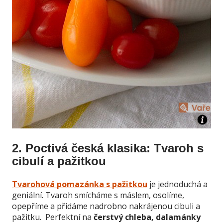
2. Poctivá česká klasika: Tvaroh s
cibulí a pažitkou
Tvarohová pomazánka s pažitkou
je jednoduchá a
geniální. Tvaroh smícháme s máslem, osolíme,
opepříme a přidáme nadrobno nakrájenou cibuli a
pažitku. Perfektní na
čerstvý chleba, dalamánky