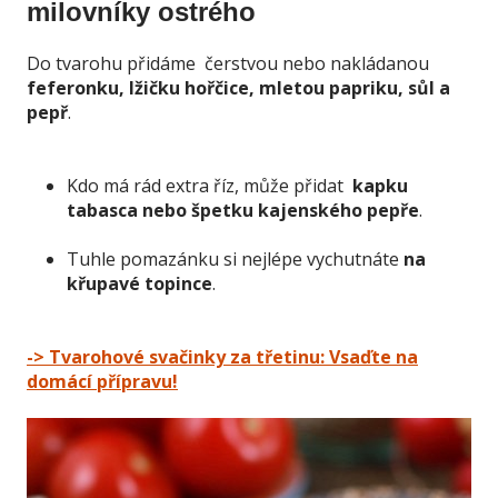
milovníky ostrého
Do tvarohu přidáme čerstvou nebo nakládanou
feferonku, lžičku hořčice, mletou papriku, sůl a
pepř
.
Kdo má rád extra říz, může přidat
kapku
tabasca nebo špetku kajenského pepře
.
Tuhle pomazánku si nejlépe vychutnáte
na
křupavé topince
.
-> Tvarohové svačinky za třetinu: Vsaďte na
domácí přípravu!