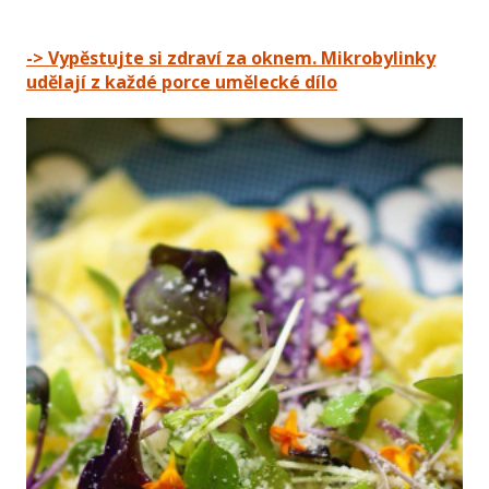
-> Vypěstujte si zdraví za oknem. Mikrobylinky
udělají z každé porce umělecké dílo