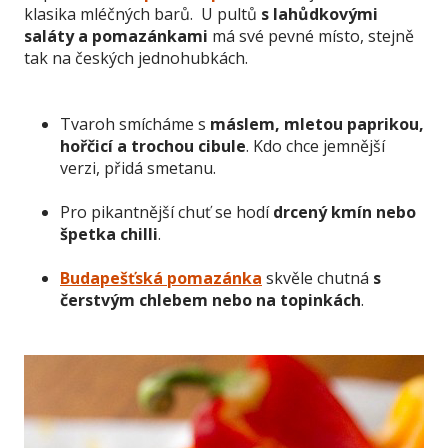
klasika mléčných barů. U pultů
s lahůdkovými
saláty a pomazánkami
má své pevné místo, stejně
tak na českých jednohubkách.
Tvaroh smícháme s
máslem, mletou paprikou,
hořčicí a trochou cibule
. Kdo chce jemnější
verzi, přidá smetanu.
Pro pikantnější chuť se hodí
drcený kmín nebo
špetka chilli
.
Budapešťská pomazánka
skvěle chutná
s
čerstvým chlebem nebo na topinkách
.