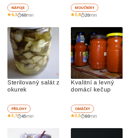
NÁPOJE
MOUČNÍKY
4,3
3,8
60
min
20
min
Sterilovaný salát z 
Kvalitní a levný 
okurek
domácí kečup
PŘÍLOHY
OMÁČKY
3,7
3,5
45
min
60
min