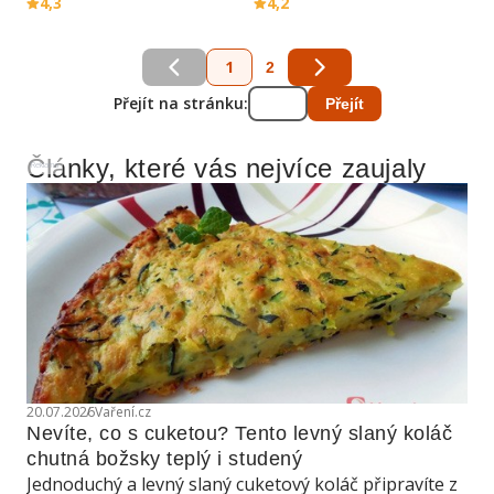
4,3
4,2
1
2
Přejít na stránku:
Přejít
Články, které vás nejvíce zaujaly
Reklama
20.07.2026
Vaření.cz
Nevíte, co s cuketou? Tento levný slaný koláč 
chutná božsky teplý i studený
Jednoduchý a levný slaný cuketový koláč připravíte z