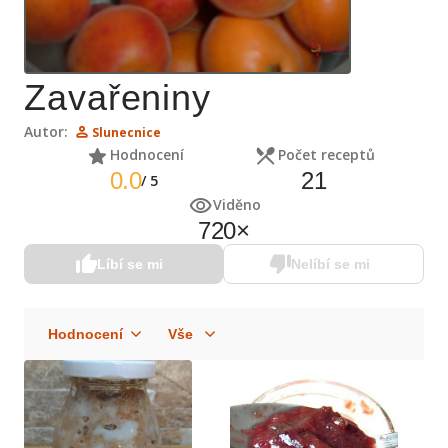
Zavařeniny
Autor:
Slunecnice
Hodnocení
Počet receptů
0.0
21
/
5
Viděno
720
×
Líbí se mi
Nelíbí se mi