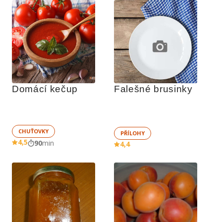
Domácí kečup 
Falešné brusinky
CHUŤOVKY
PŘÍLOHY
4,5
90
min
4,4