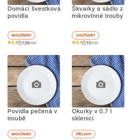
Domácí švestková 
Škvarky a sádlo z 
povidla
mikrovlnné trouby
MOUČNÍKY
CHUŤOVKY
4,4
4,4
120
min
15
min
Povidla pečená v 
Okurky v 0,7 l 
troubě
sklenici
MOUČNÍKY
PŘÍLOHY