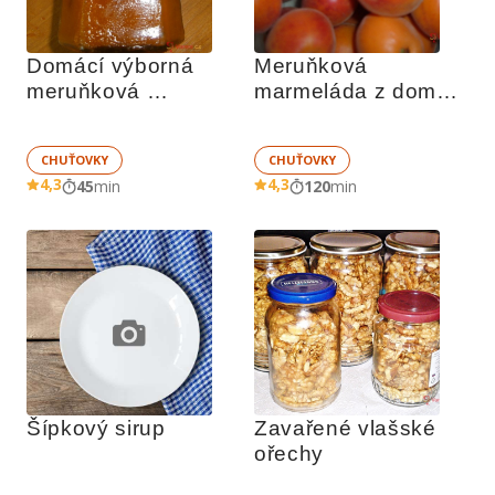
Domácí výborná 
Meruňková 
meruňková 
marmeláda z domácí 
marmeláda
pekárny
CHUŤOVKY
CHUŤOVKY
4,3
4,3
45
min
120
min
Šípkový sirup
Zavařené vlašské 
ořechy