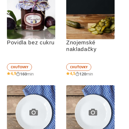
Povidla bez cukru
Znojemské 
nakladačky
CHUŤOVKY
CHUŤOVKY
4,9
4,5
160
min
120
min