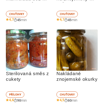
konzervantů
způsob
CHUŤOVKY
CHUŤOVKY
4,7
4,7
45
min
45
min
Sterilovaná směs z 
Nakládané 
cukety
znojemské okurky
PŘÍLOHY
CHUŤOVKY
4,6
4,5
90
min
60
min