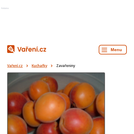
Reklama
Vaření.cz
Kuchařky
Zavařeniny