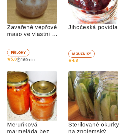
Zavařené vepřové 
Jihočeská povidla
maso ve vlastní 
šťávě
PŘÍLOHY
MOUČNÍKY
5,0
160
min
4,8
Meruňková 
Sterilované okurky 
marmeláda bez 
na znojemský 