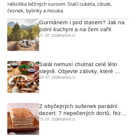
několika běžných surovin. Stačí cuketa, cibule,
česnek, bylinky a mouka.
Gurmánem i pod stanem? Jak na 
polní kuchyni a na čem vařit
21. 07. 2026
Vaření.cz
Salát nemusí chutnat celé léto 
stejně. Objevte zálivky, které 
20. 07. 2026
Vaření.cz
využijete i na maso, nudle nebo 
grilovanou zeleninu
Z obyčejných sušenek parádní 
dezert: 7 nepečených dortů, řezů 
15. 07. 2026
Vaření.cz
a koláčů