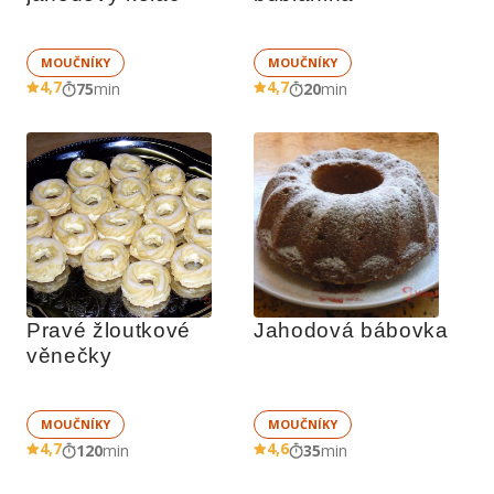
MOUČNÍKY
MOUČNÍKY
4,7
4,7
75
min
20
min
Pravé žloutkové 
Jahodová bábovka
věnečky
MOUČNÍKY
MOUČNÍKY
4,7
4,6
120
min
35
min