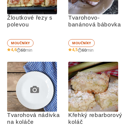
Žloutkové řezy s 
Tvarohovo-
polevou
banánová bábovka
MOUČNÍKY
MOUČNÍKY
4,6
4,5
60
min
60
min
Tvarohová nádivka 
Křehký rebarborový 
na koláče
koláč