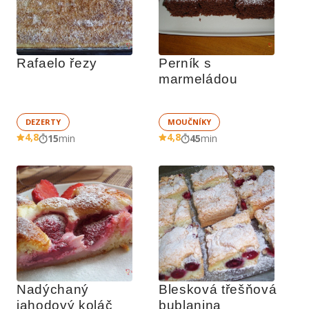
Rafaelo řezy
Perník s 
marmeládou
DEZERTY
MOUČNÍKY
4,8
4,8
15
min
45
min
Nadýchaný 
Blesková třešňová 
jahodový koláč
bublanina