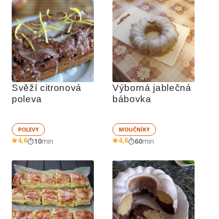
Svěží citronová 
Výborná jablečná 
poleva
bábovka
POLEVY
MOUČNÍKY
4,6
4,6
10
min
60
min