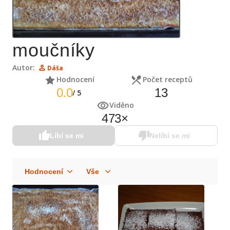
moučníky
Autor:
Dáša
Hodnocení
Počet receptů
0.0
13
/
5
Viděno
473
×
Líbí se mi
Nelíbí se mi