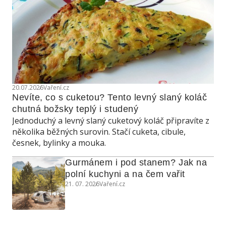
20.07.2026
Vaření.cz
Nevíte, co s cuketou? Tento levný slaný koláč 
chutná božsky teplý i studený
Jednoduchý a levný slaný cuketový koláč připravíte z
několika běžných surovin. Stačí cuketa, cibule,
česnek, bylinky a mouka.
Gurmánem i pod stanem? Jak na 
polní kuchyni a na čem vařit
21. 07. 2026
Vaření.cz