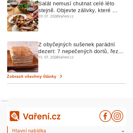
Salát nemusí chutnat celé léto 
stejně. Objevte zálivky, které 
20. 07. 2026
Vaření.cz
využijete i na maso, nudle nebo 
grilovanou zeleninu
Z obyčejných sušenek parádní 
dezert: 7 nepečených dortů, řezů 
15. 07. 2026
Vaření.cz
a koláčů
Zobrazit všechny články
Reklama
Hlavní nabídka