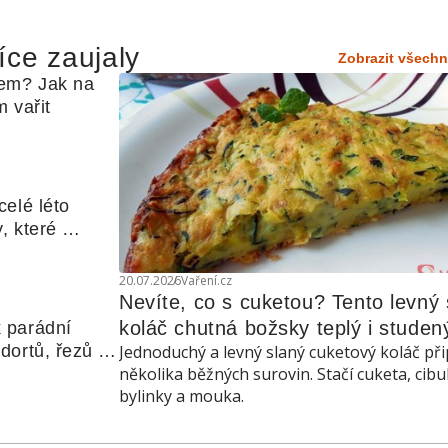
íce zaujaly
Zobrazit všechn
em? Jak na 
 vařit
elé léto 
, které 
udle nebo 
20.07.2026
Vaření.cz
Nevíte, co s cuketou? Tento levný s
koláč chutná božsky teplý i studen
 parádní 
ortů, řezů a 
Jednoduchý a levný slaný cuketový koláč při
několika běžných surovin. Stačí cuketa, cibu
bylinky a mouka.