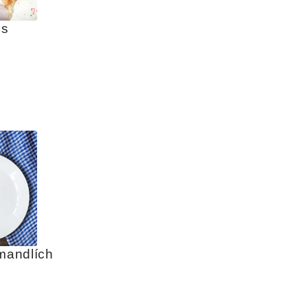
s 
 mandlích