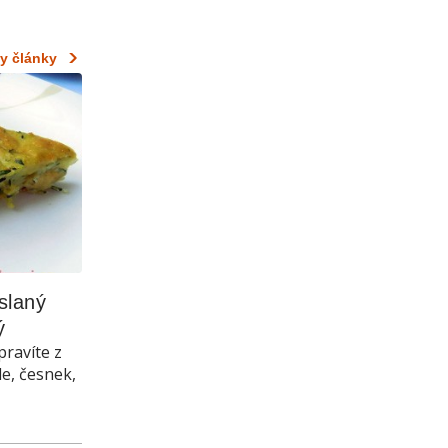
y články
laný 
ý
pravíte z
le, česnek,