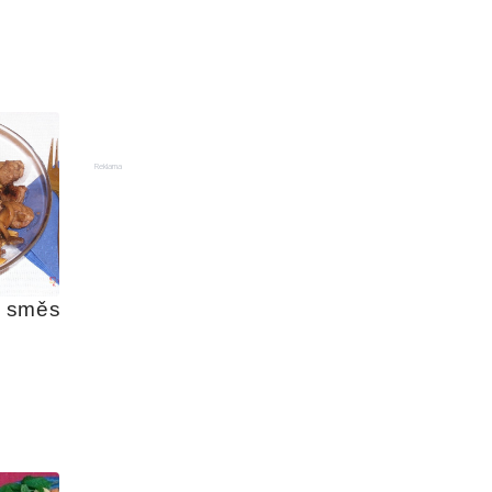
Reklama
 směs