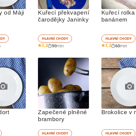
 od Máji
Kuřecí překvapení 
Kuřecí rolka 
čarodějky Janinky
banánem
ODY
HLAVNÍ CHODY
HLAVNÍ CHODY
3,2
3,2
n
90
min
60
min
ort
Zapečené plněné 
Brokolice v
brambory
HLAVNÍ CHODY
HLAVNÍ CHODY