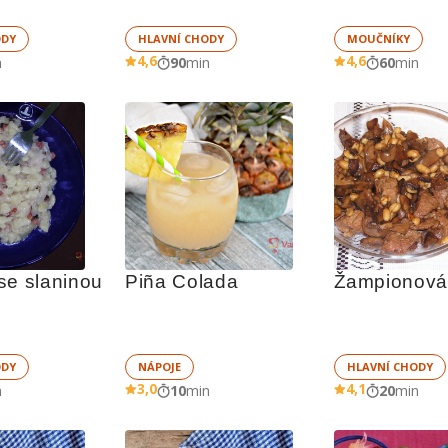
ODY
HLAVNÍ CHODY
MOUČNÍKY
4,6
4,6
n
90
min
60
min
se slaninou
Piña Colada
Žampionová
ODY
NÁPOJE
HLAVNÍ CHODY
3,0
4,1
n
10
min
20
min