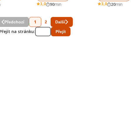
3,0
3,0
n
90
min
20
min
1
2
Předchozí
Další
Přejít na stránku:
Přejít