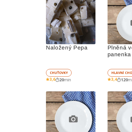
Naložený Pepa
Plněná v
panenka
CHUŤOVKY
HLAVNÍ CH
3,6
3,4
20
min
120
m