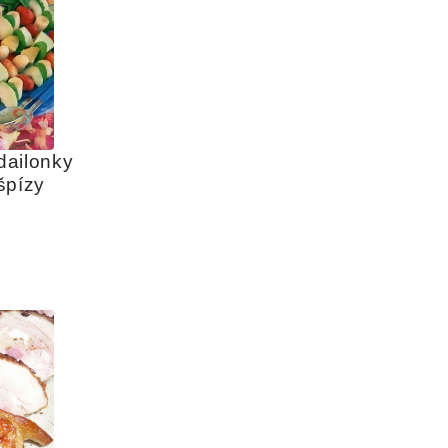
ailonky 
špízy