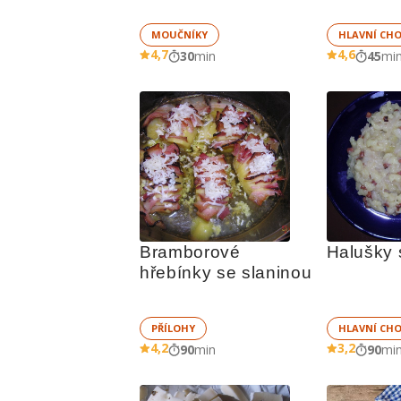
MOUČNÍKY
HLAVNÍ CH
4,7
4,6
30
min
45
mi
Bramborové 
Halušky 
hřebínky se slaninou
PŘÍLOHY
HLAVNÍ CH
4,2
3,2
90
min
90
mi