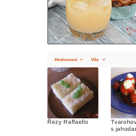
Řezy Raffaello
Tvarohov
s jahodam
jahodovo