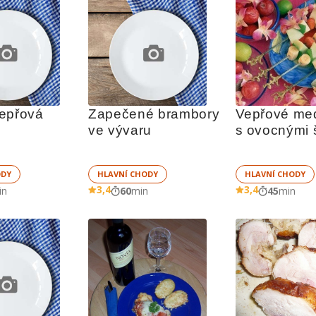
epřová 
Zapečené brambory 
Vepřové med
ve vývaru
s ovocnými 
ODY
HLAVNÍ CHODY
HLAVNÍ CHODY
3,4
3,4
in
60
min
45
min