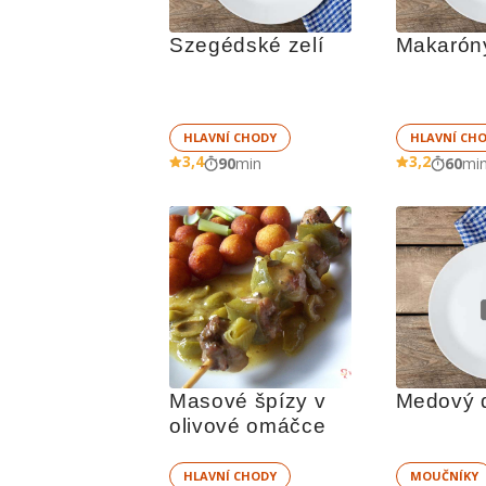
Szegédské zelí
Makaróny
HLAVNÍ CHODY
HLAVNÍ CH
3,4
3,2
90
min
60
mi
Masové špízy v 
Medový d
olivové omáčce
HLAVNÍ CHODY
MOUČNÍKY