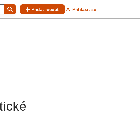
Přidat recept
Přihlásit se
tické