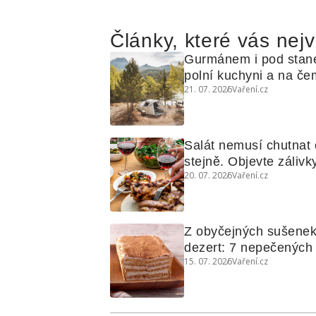
Články, které vás nejv
Gurmánem i pod stan
polní kuchyni a na čem
21. 07. 2026
Vaření.cz
Salát nemusí chutnat c
stejně. Objevte zálivky
20. 07. 2026
Vaření.cz
využijete i na maso, n
grilovanou zeleninu
Z obyčejných sušenek
dezert: 7 nepečených d
15. 07. 2026
Vaření.cz
koláčů