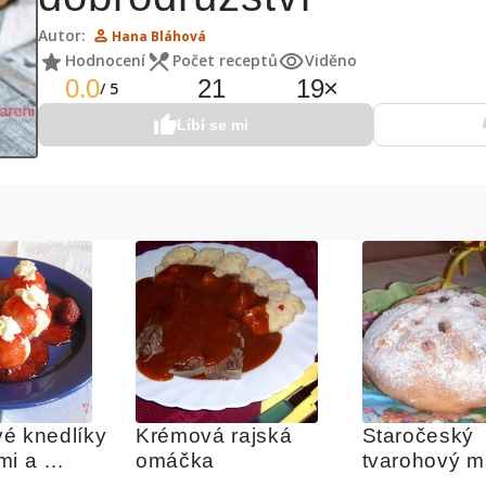
Autor:
Hana Bláhová
Hodnocení
Počet receptů
Viděno
0.0
21
19
×
/
5
Líbí se mi
é knedlíky 
Krémová rajská 
Staročeský 
i a 
omáčka
tvarohový 
u zálivkou