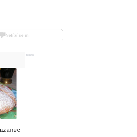
Nelíbí se mi
Reklama
mazanec