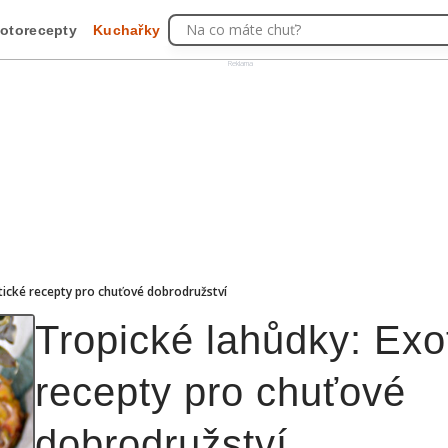
Na co máte chuť?
otorecepty
Kuchařky
Reklama
tické recepty pro chuťové dobrodružství
Tropické lahůdky: Exo
recepty pro chuťové
dobrodružství