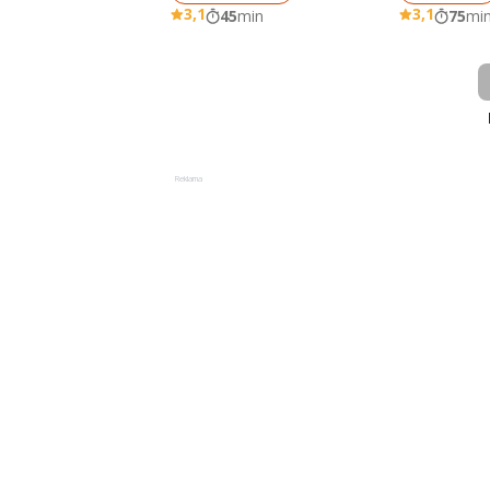
3,1
3,1
45
min
75
mi
Reklama