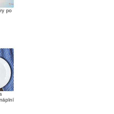
y po 
s 
náplní