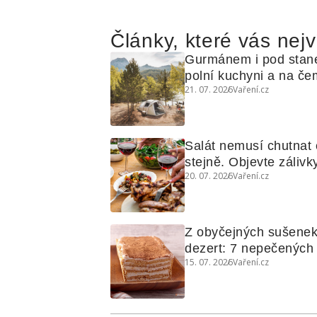
Články, které vás nejv
Gurmánem i pod stan
polní kuchyni a na čem
21. 07. 2026
Vaření.cz
Salát nemusí chutnat c
stejně. Objevte zálivky
20. 07. 2026
Vaření.cz
využijete i na maso, n
grilovanou zeleninu
Z obyčejných sušenek
dezert: 7 nepečených d
15. 07. 2026
Vaření.cz
koláčů