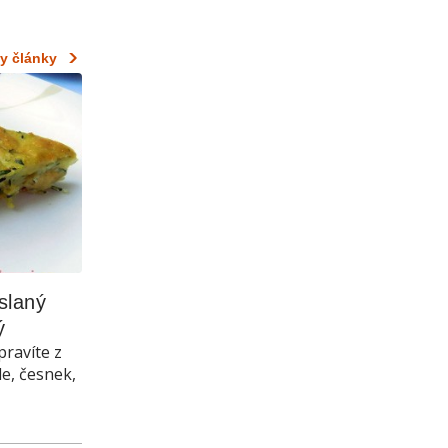
y články
laný 
ý
pravíte z
le, česnek,