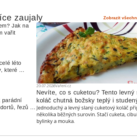
íce zaujaly
Zobrazit všechn
em? Jak na 
 vařit
elé léto 
, které 
udle nebo 
20.07.2026
Vaření.cz
Nevíte, co s cuketou? Tento levný s
koláč chutná božsky teplý i studen
 parádní 
ortů, řezů a 
Jednoduchý a levný slaný cuketový koláč při
několika běžných surovin. Stačí cuketa, cibu
bylinky a mouka.