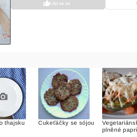
Líbí se mi
o thajsku
Cukeťáčky se sójou
Vegetariánsk
plněné papr