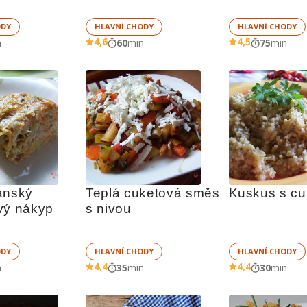
ODY
HLAVNÍ CHODY
HLAVNÍ CHODY
4,6
4,5
n
60
min
75
min
ánský 
Teplá cuketová směs 
Kuskus s cu
vý nákyp
s nivou
ODY
HLAVNÍ CHODY
HLAVNÍ CHODY
4,4
4,4
n
35
min
30
min