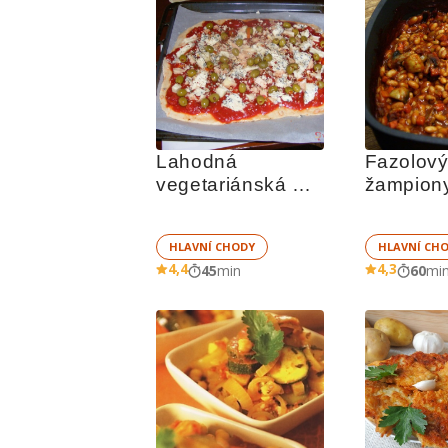
Lahodná 
Fazolový
vegetariánská 
žampion
domácí pizza
HLAVNÍ CHODY
HLAVNÍ CH
4,4
4,3
45
min
60
mi