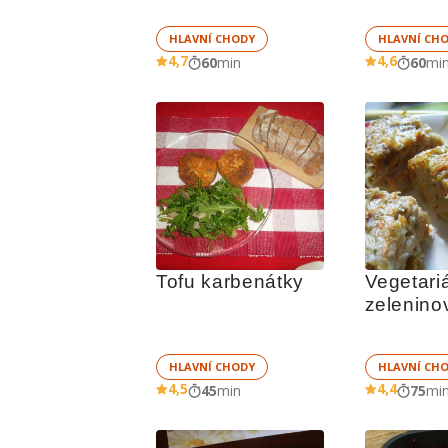
HLAVNÍ CHODY
HLAVNÍ CH
4,7
4,6
60
min
60
mi
Tofu karbenátky
Vegetari
zelenino
HLAVNÍ CHODY
HLAVNÍ CH
4,5
4,4
45
min
75
mi