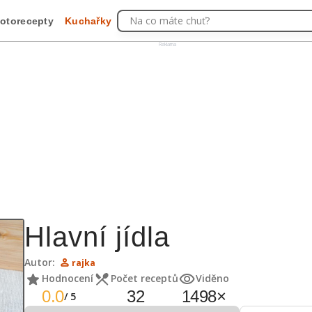
Na co máte chuť?
otorecepty
Kuchařky
Reklama
Hlavní jídla
Autor:
rajka
Hodnocení
Počet receptů
Viděno
0.0
32
1498
×
/
5