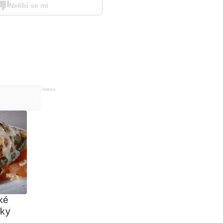
Nelíbí se mi
Reklama
é 
iky