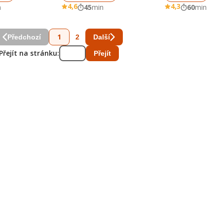
4,6
4,3
n
45
min
60
min
1
2
Předchozí
Další
Přejít na stránku:
Přejít