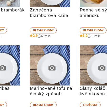
 bramborák
Zapečená 
Penne se sýr
bramborová kaše
americku
ODY
HLAVNÍ CHODY
HLAVNÍ CHODY
2,9
5,0
n
45
min
30
min
rikáš
Marinované tofu na 
Slaný koláč 
čínský způsob
květákovou 
ODY
HLAVNÍ CHODY
CHUŤOVKY