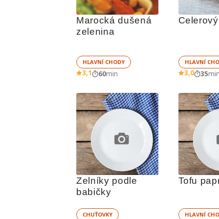
Marocká dušená 
Celerový
zelenina
HLAVNÍ CHODY
HLAVNÍ CH
3,1
3,0
60
min
35
mi
Zelníky podle 
Tofu pap
babičky
CHUŤOVKY
HLAVNÍ CH