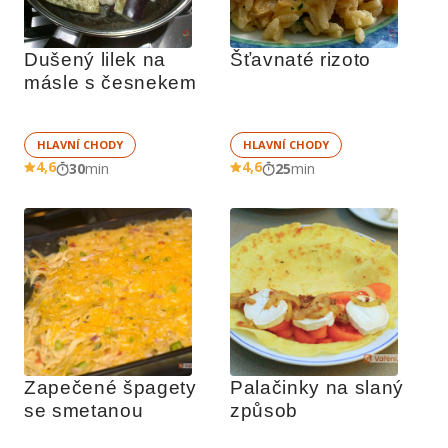
Dušený lilek na 
Šťavnaté rizoto
másle s česnekem
HLAVNÍ CHODY
HLAVNÍ CHODY
4,6
4,6
30
min
25
min
Zapečené špagety 
Palačinky na slaný 
se smetanou
způsob