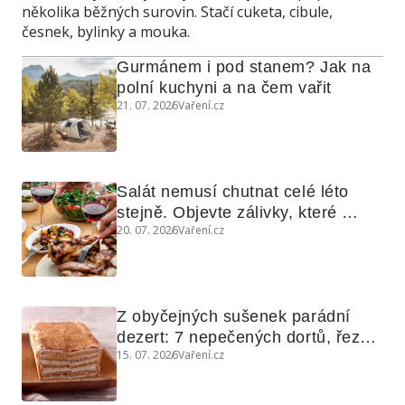
několika běžných surovin. Stačí cuketa, cibule,
česnek, bylinky a mouka.
Gurmánem i pod stanem? Jak na 
polní kuchyni a na čem vařit
21. 07. 2026
Vaření.cz
Salát nemusí chutnat celé léto 
stejně. Objevte zálivky, které 
20. 07. 2026
Vaření.cz
využijete i na maso, nudle nebo 
grilovanou zeleninu
Z obyčejných sušenek parádní 
dezert: 7 nepečených dortů, řezů 
15. 07. 2026
Vaření.cz
a koláčů