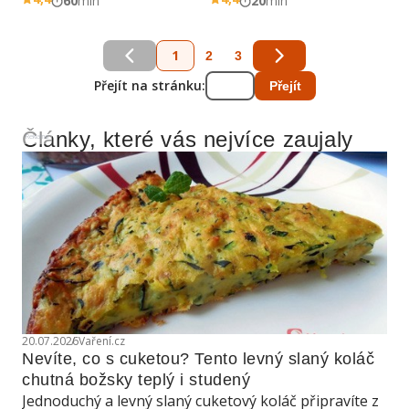
60
min
20
min
1
2
3
Přejít na stránku:
Přejít
Články, které vás nejvíce zaujaly
Reklama
20.07.2026
Vaření.cz
Nevíte, co s cuketou? Tento levný slaný koláč 
chutná božsky teplý i studený
Jednoduchý a levný slaný cuketový koláč připravíte z