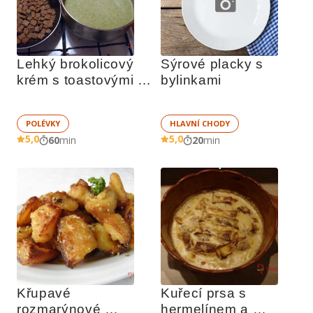
Lehký brokolicový 
Sýrové placky s 
krém s toastovými 
bylinkami
krutony
POLÉVKY
HLAVNÍ CHODY
5,0
5,0
60
min
20
min
Křupavé 
Kuřecí prsa s 
rozmarýnové 
hermelínem a 