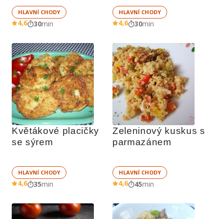
HLAVNÍ CHODY
HLAVNÍ CHODY
4,6
4,6
30
min
30
min
Květákové placičky 
Zeleninový kuskus s 
se sýrem
parmazánem
HLAVNÍ CHODY
HLAVNÍ CHODY
4,6
4,6
35
min
45
min