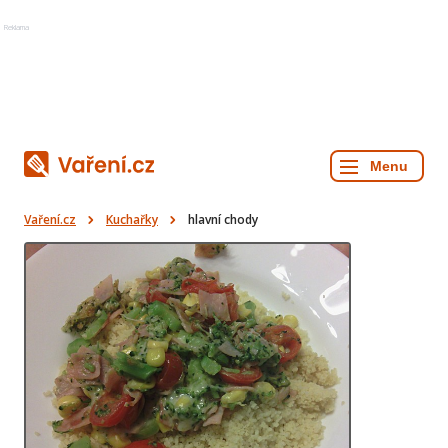
Reklama
Vaření.cz
Kuchařky
hlavní chody