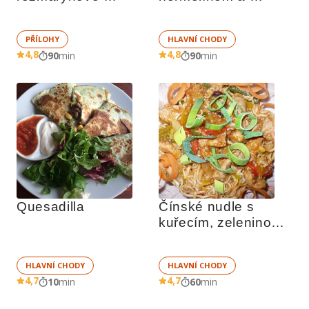
brambory
smetanou
PŘÍLOHY
HLAVNÍ CHODY
4,8
4,8
90
min
90
min
Quesadilla
Čínské nudle s 
kuřecím, zeleninou a 
sezamem
HLAVNÍ CHODY
HLAVNÍ CHODY
4,7
4,7
10
min
60
min