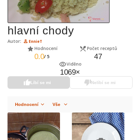
hlavní chody
Autor:
EnnieT
Hodnocení
Počet receptů
0.0
47
/
5
Viděno
1069
×
Líbí se mi
Nelíbí se mi