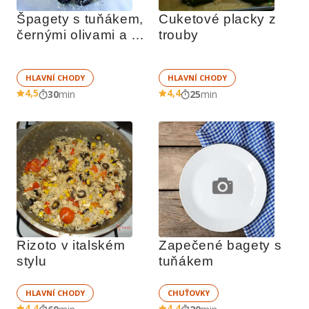
Špagety s tuňákem, 
Cuketové placky z 
černými olivami a 
trouby
parmazánem
HLAVNÍ CHODY
HLAVNÍ CHODY
4,5
4,4
30
min
25
min
Rizoto v italském 
Zapečené bagety s 
stylu
tuňákem
HLAVNÍ CHODY
CHUŤOVKY
4,4
4,4