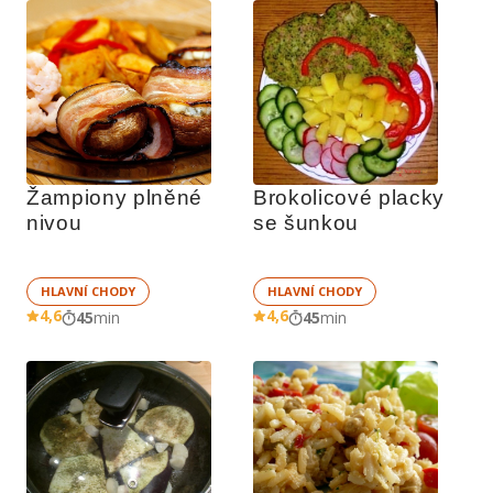
Žampiony plněné 
Brokolicové placky 
nivou
se šunkou 
HLAVNÍ CHODY
HLAVNÍ CHODY
4,6
4,6
45
min
45
min