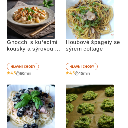
Gnocchi s kuřecími 
Houbové špagety se 
kousky a sýrovou 
sýrem cottage
omáčkou
HLAVNÍ CHODY
HLAVNÍ CHODY
4,5
4,5
60
min
15
min